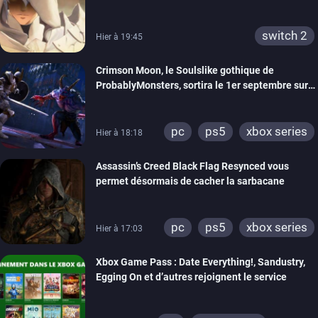
switch 2
Hier à 19:45
Crimson Moon, le Soulslike gothique de
ProbablyMonsters, sortira le 1er septembre sur
PC, PS5 et Xbox Series
pc
ps5
xbox series
Hier à 18:18
Assassin’s Creed Black Flag Resynced vous
permet désormais de cacher la sarbacane
pc
ps5
xbox series
Hier à 17:03
Xbox Game Pass : Date Everything!, Sandustry,
Egging On et d’autres rejoignent le service