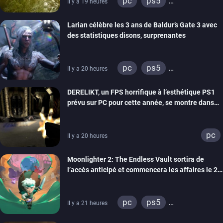
pc
ps5
Il y a 19 heures
xbox series
Larian célèbre les 3 ans de Baldur’s Gate 3 avec
des statistiques disons, surprenantes
pc
ps5
Il y a 20 heures
xbox series
DERELIKT, un FPS horrifique à l’esthétique PS1
prévu sur PC pour cette année, se montre dans
un trailer de gameplay
pc
Il y a 20 heures
Moonlighter 2: The Endless Vault sortira de
l’accès anticipé et commencera les affaires le 2
septembre
pc
ps5
Il y a 21 heures
xbox series