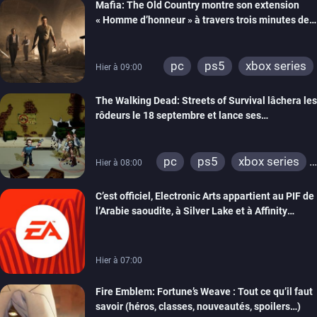
Mafia: The Old Country montre son extension
« Homme d’honneur » à travers trois minutes de
gameplay commenté
pc
ps5
xbox series
Hier à 09:00
The Walking Dead: Streets of Survival lâchera les
rôdeurs le 18 septembre et lance ses
précommandes
pc
ps5
xbox series
Hier à 08:00
switch
switch 2
C’est officiel, Electronic Arts appartient au PIF de
l’Arabie saoudite, à Silver Lake et à Affinity
Partners
Hier à 07:00
Fire Emblem: Fortune’s Weave : Tout ce qu’il faut
savoir (héros, classes, nouveautés, spoilers…)