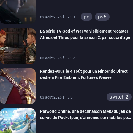
pc
ps5
03 août 2026 à 19:33
xbox series
La série TV God of War va visiblement recaster
switch 2
Atreus et Thrud pour la saison 2, par souci d’âge
03 août 2026 à 17:37
Rendez-vous le 4 août pour un Nintendo Direct
dédié à Fire Emblem: Fortune’s Weave
switch 2
03 août 2026 à 17:01
Palworld Online, une déclinaison MMO du jeu de
survie de Pocketpair, s’annonce sur mobiles pour
cette année