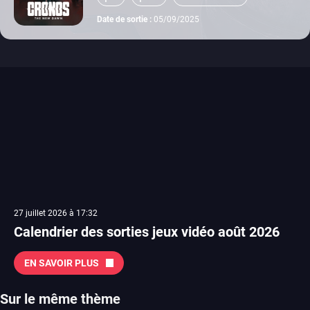
switch 2
Date de sortie :
05/09/2025
27 juillet 2026 à 17:32
Calendrier des sorties jeux vidéo août 2026
EN SAVOIR PLUS
Sur le même thème