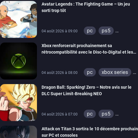
Avatar Legends : The Fighting Game – Un jeu
sorti trop tôt
pc
ps5
04 août 2026 à 09:00
xbox series
Xbox renforcerait prochainement sa
switch
switch 2
rétrocompatibilité avec le Disc-to-Digital et les
portages de jeux Xbox 360 sur PC
pc
xbox series
04 août 2026 à 08:00
xbox one
Dragon Ball: Sparking! Zero – Notre avis sur le
xbox 360
DLC Super Limit-Breaking NEO
pc
ps5
04 août 2026 à 07:00
xbox series
Attack on Titan 3 sortira le 10 décembre prochain
sur PC et consoles