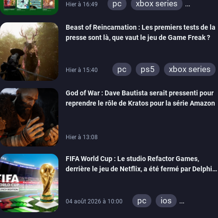
pc
xbox series
Hier à 16:49
xbox one
Beast of Reincarnation : Les premiers tests de la
presse sont là, que vaut le jeu de Game Freak ?
pc
ps5
xbox series
Hier à 15:40
God of War : Dave Bautista serait pressenti pour
reprendre le rôle de Kratos pour la série Amazon
Hier à 13:08
FIFA World Cup : Le studio Refactor Games,
derrière le jeu de Netflix, a été fermé par Delphi
Interactive
pc
ios
04 août 2026 à 10:00
android