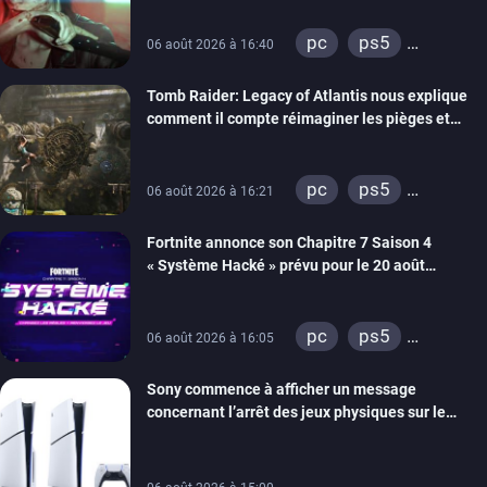
pc
ps5
06 août 2026 à 16:40
xbox series
Tomb Raider: Legacy of Atlantis nous explique
switch 2
comment il compte réimaginer les pièges et
énigmes dans une nouvelle vidéo des coulisses
de développement
pc
ps5
06 août 2026 à 16:21
xbox series
Fortnite annonce son Chapitre 7 Saison 4
switch 2
« Système Hacké » prévu pour le 20 août
prochain, tandis que Les Simpson ont fait leur
retour
pc
ps5
06 août 2026 à 16:05
xbox series
Sony commence à afficher un message
switch
ios
concernant l’arrêt des jeux physiques sur le
android
ps4
carton des PlayStation 5
xbox one
switch 2