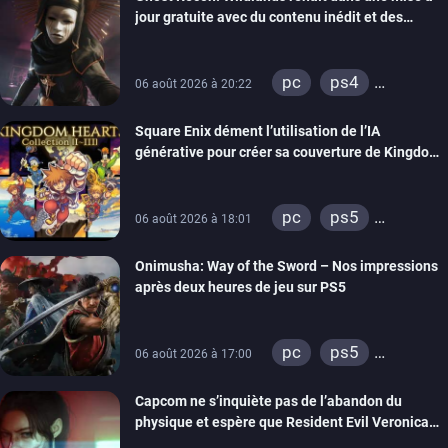
switch
ps4
jour gratuite avec du contenu inédit et des
xbox one
visuels améliorés
nintendo 64
pc
ps4
06 août 2026 à 20:22
xbox one
Square Enix dément l’utilisation de l’IA
générative pour créer sa couverture de Kingdom
Hearts Collection
pc
ps5
06 août 2026 à 18:01
xbox series
Onimusha: Way of the Sword – Nos impressions
switch 2
après deux heures de jeu sur PS5
pc
ps5
06 août 2026 à 17:00
xbox series
Capcom ne s’inquiète pas de l’abandon du
switch 2
physique et espère que Resident Evil Veronica
imitera Requiem pour dynamiser la série