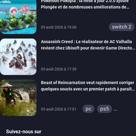
Pokémon Pokopia : la mise à jour 2.0.0 ajoute
Plongée et de nombreuses améliorations de
confort
switch 2
05 août 2026 à 19:06
Assassin’s Creed : Le réalisateur de AC Valhalla
revient chez Ubisoft pour devenir Game Director
de la marque
05 août 2026 à 17:39
Beast of Reincarnation veut rapidement corriger
quelques soucis avec un premier patch à paraître
bientôt
pc
ps5
05 août 2026 à 17:01
xbox series
Suivez-nous sur