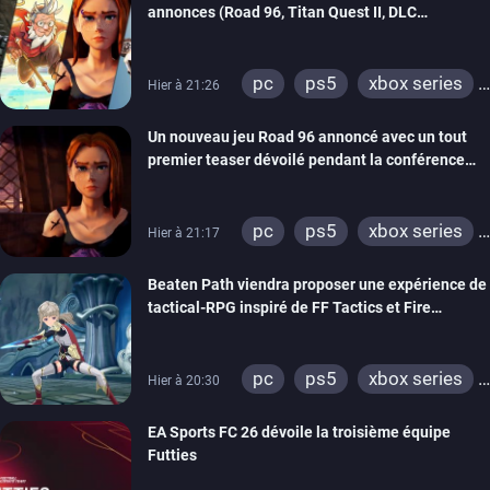
annonces (Road 96, Titan Quest II, DLC
REANIMAL…)
pc
ps5
xbox series
Hier à 21:26
switch
stadia
ps4
Un nouveau jeu Road 96 annoncé avec un tout
xbox one
switch 2
premier teaser dévoilé pendant la conférence
THQ Nordic
pc
ps5
xbox series
Hier à 21:17
switch
stadia
ps4
Beaten Path viendra proposer une expérience de
xbox one
tactical-RPG inspiré de FF Tactics et Fire
Emblem
pc
ps5
xbox series
Hier à 20:30
switch
EA Sports FC 26 dévoile la troisième équipe
Futties