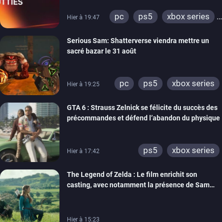
pc
ps5
xbox series
Hier à 19:47
switch
ps4
Serious Sam: Shatterverse viendra mettre un
xbox one
switch 2
sacré bazar le 31 août
pc
ps5
xbox series
Hier à 19:25
GTA 6 : Strauss Zelnick se félicite du succès des
précommandes et défend l’abandon du physique
ps5
xbox series
Hier à 17:42
The Legend of Zelda : Le film enrichit son
casting, avec notamment la présence de Sam
Neill
Hier à 15:23