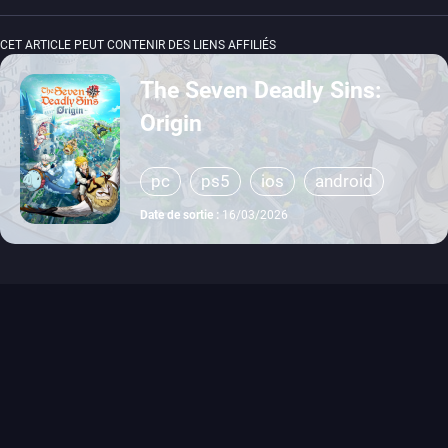
CET ARTICLE PEUT CONTENIR DES LIENS AFFILIÉS
The Seven Deadly Sins:
Origin
pc
ps5
ios
android
Date de sortie :
16/03/2026