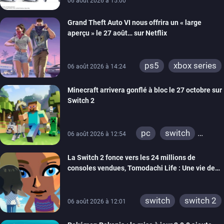
06 août 2026 à 15:00
Grand Theft Auto VI nous offrira un « large
aperçu » le 27 août… sur Netflix
ps5
xbox series
06 août 2026 à 14:24
Minecraft arrivera gonflé à bloc le 27 octobre sur
Switch 2
pc
switch
06 août 2026 à 12:54
ps4
ps vita
La Switch 2 fonce vers les 24 millions de
xbox one
wiiu
consoles vendues, Tomodachi Life : Une vie de
3ds
ps3
rêve dépasse aujourd’hui les 8 millions
xbox 360
switch 2
switch
switch 2
06 août 2026 à 12:01