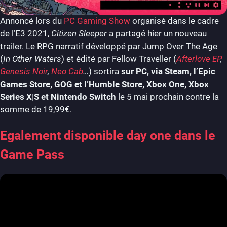
Annoncé lors du
PC Gaming Show
organisé dans le cadre
de l’E3 2021,
Citizen Sleeper
a partagé hier un nouveau
trailer. Le RPG narratif développé par Jump Over The Age
(
In Other Waters
) et édité par Fellow Traveller (
Afterlove EP
,
Genesis Noir
,
Neo Cab
…
) sortira
sur PC, via Steam, l’Epic
Games Store, GOG et l’Humble Store, Xbox One, Xbox
Series X|S et Nintendo Switch
le 5 mai prochain contre la
somme de 19,99€.
Egalement disponible day one dans le
Game Pass