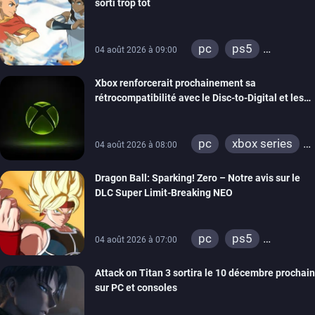
sorti trop tôt
pc
ps5
04 août 2026 à 09:00
xbox series
Xbox renforcerait prochainement sa
switch
switch 2
rétrocompatibilité avec le Disc-to-Digital et les
portages de jeux Xbox 360 sur PC
pc
xbox series
04 août 2026 à 08:00
xbox one
Dragon Ball: Sparking! Zero – Notre avis sur le
xbox 360
DLC Super Limit-Breaking NEO
pc
ps5
04 août 2026 à 07:00
xbox series
Attack on Titan 3 sortira le 10 décembre prochain
sur PC et consoles