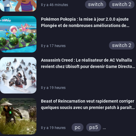
switch
switch 2
Il y a 46 minutes
Pokémon Pokopia : la mise à jour 2.0.0 ajoute
Plongée et de nombreuses améliorations de
confort
switch 2
Il y a 17 heures
Assassin’s Creed : Le réalisateur de AC Valhalla
revient chez Ubisoft pour devenir Game Director
de la marque
Il y a 19 heures
Beast of Reincarnation veut rapidement corriger
quelques soucis avec un premier patch à paraître
bientôt
pc
ps5
Il y a 19 heures
xbox series