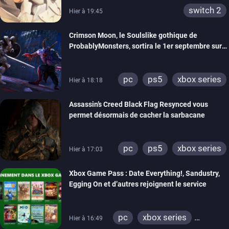
switch 2
Hier à 19:45
Crimson Moon, le Soulslike gothique de
ProbablyMonsters, sortira le 1er septembre sur
PC, PS5 et Xbox Series
pc
ps5
xbox series
Hier à 18:18
Assassin’s Creed Black Flag Resynced vous
permet désormais de cacher la sarbacane
pc
ps5
xbox series
Hier à 17:03
Xbox Game Pass : Date Everything!, Sandustry,
Egging On et d’autres rejoignent le service
pc
xbox series
Hier à 16:49