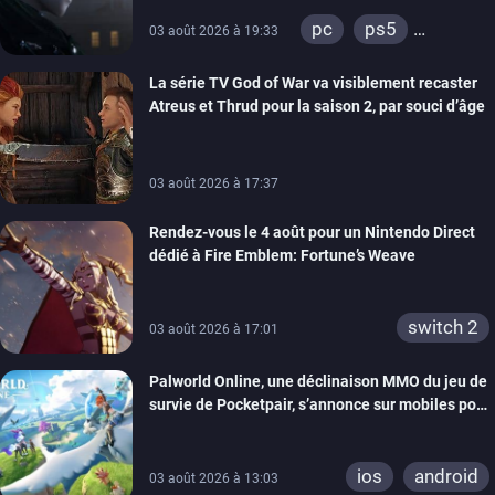
pc
ps5
03 août 2026 à 19:33
xbox series
La série TV God of War va visiblement recaster
switch 2
Atreus et Thrud pour la saison 2, par souci d’âge
03 août 2026 à 17:37
Rendez-vous le 4 août pour un Nintendo Direct
dédié à Fire Emblem: Fortune’s Weave
switch 2
03 août 2026 à 17:01
Palworld Online, une déclinaison MMO du jeu de
survie de Pocketpair, s’annonce sur mobiles pour
cette année
ios
android
03 août 2026 à 13:03