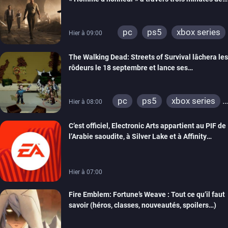
gameplay commenté
pc
ps5
xbox series
Hier à 09:00
The Walking Dead: Streets of Survival lâchera les
rôdeurs le 18 septembre et lance ses
précommandes
pc
ps5
xbox series
Hier à 08:00
switch
switch 2
C’est officiel, Electronic Arts appartient au PIF de
l’Arabie saoudite, à Silver Lake et à Affinity
Partners
Hier à 07:00
Fire Emblem: Fortune’s Weave : Tout ce qu’il faut
savoir (héros, classes, nouveautés, spoilers…)