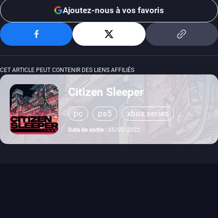
Ajoutez-nous à vos favoris
CET ARTICLE PEUT CONTENIR DES LIENS AFFILIÉS
Citizen Sleeper
pc
ps5
xbox series
switch
ps4
xbox one
Date de sortie :
05/05/2022