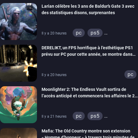
Larian célèbre les 3 ans de Baldur’s Gate 3 avec
des statistiques disons, surprenantes
pc
ps5
Il y a 20 heures
xbox series
DERELIKT, un FPS horrifique à l’esthétique PS1
prévu sur PC pour cette année, se montre dans
un trailer de gameplay
pc
Il y a 20 heures
Moonlighter 2: The Endless Vault sortira de
l’accès anticipé et commencera les affaires le 2
septembre
pc
ps5
Il y a 21 heures
xbox series
Mafia: The Old Country montre son extension
« Homme d’honneur » à travers trois minutes de