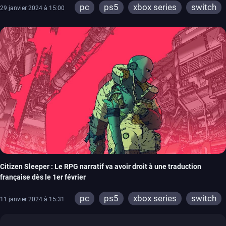
pc
ps5
xbox series
switch
29 janvier 2024 à 15:00
ps4
xbox one
Citizen Sleeper : Le RPG narratif va avoir droit à une traduction
française dès le 1er février
pc
ps5
xbox series
switch
11 janvier 2024 à 15:31
ps4
xbox one