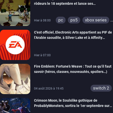
rôdeurs le 18 septembre et lance ses
précommandes
pc
ps5
xbox series
Hier à 08:00
switch
switch 2
C’est officiel, Electronic Arts appartient au PIF de
l’Arabie saoudite, à Silver Lake et à Affinity
Partners
Hier à 07:00
Fire Emblem: Fortune’s Weave : Tout ce qu’il faut
savoir (héros, classes, nouveautés, spoilers…)
switch 2
04 août 2026 à 19:45
Crimson Moon, le Soulslike gothique de
ProbablyMonsters, sortira le 1er septembre sur
PC, PS5 et Xbox Series