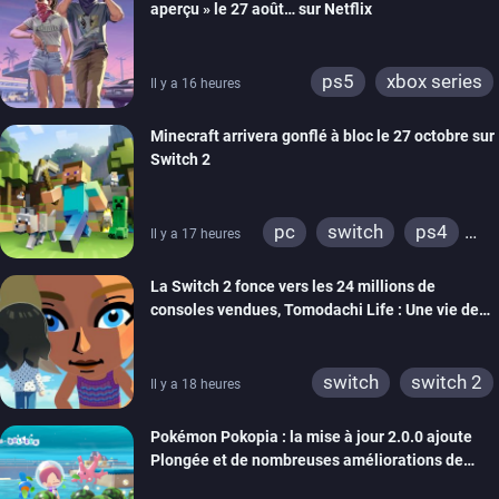
aperçu » le 27 août… sur Netflix
ps5
xbox series
Il y a 16 heures
Minecraft arrivera gonflé à bloc le 27 octobre sur
Switch 2
pc
switch
ps4
Il y a 17 heures
ps vita
xbox one
La Switch 2 fonce vers les 24 millions de
wiiu
3ds
ps3
consoles vendues, Tomodachi Life : Une vie de
xbox 360
switch 2
rêve dépasse aujourd’hui les 8 millions
switch
switch 2
Il y a 18 heures
Pokémon Pokopia : la mise à jour 2.0.0 ajoute
Plongée et de nombreuses améliorations de
confort