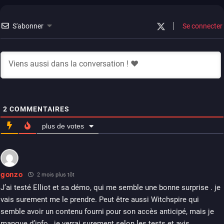
ps4
xbox one
switch 2
S'abonner
Se connecter
2
COMMENTAIRES
plus de votes
gonzo
2 mois plus tôt
J’ai testé Elliot et sa démo, qui me semble une bonne surprise . je
vais surement me le prendre. Peut être aussi Witchspire qui
semble avoir un contenu fourni pour son accès anticipé, mais je
manque d’info . je verrai surement selon les tests et avis