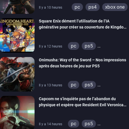
pc
ps4
xbox one
Il y a 10 heures
Square Enix dément l’utilisation de l’IA
générative pour créer sa couverture de Kingdom
Hearts Collection
pc
ps5
Il y a 12 heures
xbox series
switch 2
Onimusha: Way of the Sword – Nos impressions
après deux heures de jeu sur PS5
pc
ps5
Il y a 13 heures
xbox series
switch 2
Capcom ne s’inquiète pas de l’abandon du
physique et espère que Resident Evil Veronica
imitera Requiem pour dynamiser la série
pc
ps5
Il y a 14 heures