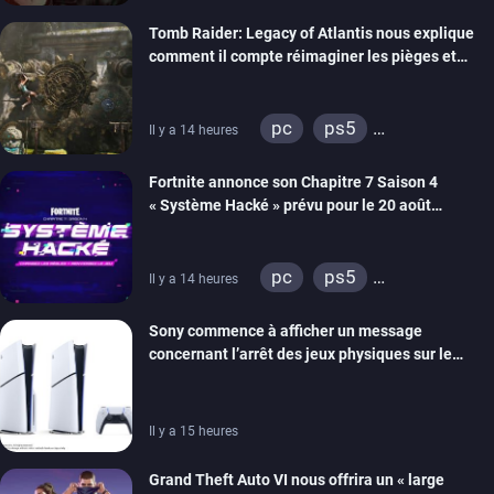
xbox series
switch 2
Tomb Raider: Legacy of Atlantis nous explique
comment il compte réimaginer les pièges et
énigmes dans une nouvelle vidéo des coulisses
de développement
pc
ps5
Il y a 14 heures
xbox series
switch 2
Fortnite annonce son Chapitre 7 Saison 4
« Système Hacké » prévu pour le 20 août
prochain, tandis que Les Simpson ont fait leur
retour
pc
ps5
Il y a 14 heures
xbox series
switch
Sony commence à afficher un message
ios
android
ps4
concernant l’arrêt des jeux physiques sur le
xbox one
switch 2
carton des PlayStation 5
Il y a 15 heures
Grand Theft Auto VI nous offrira un « large