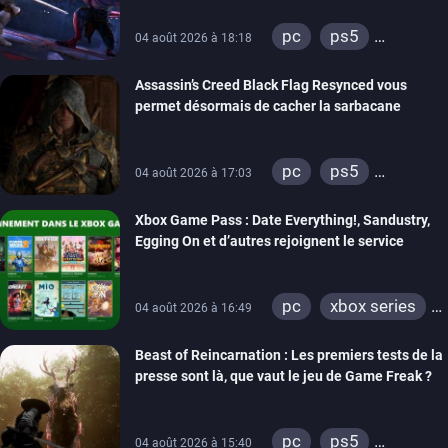
pc
ps5
04 août 2026 à 18:18
xbox series
Assassin’s Creed Black Flag Resynced vous
permet désormais de cacher la sarbacane
pc
ps5
04 août 2026 à 17:03
xbox series
Xbox Game Pass : Date Everything!, Sandustry,
Egging On et d’autres rejoignent le service
pc
xbox series
04 août 2026 à 16:49
xbox one
Beast of Reincarnation : Les premiers tests de la
presse sont là, que vaut le jeu de Game Freak ?
pc
ps5
04 août 2026 à 15:40