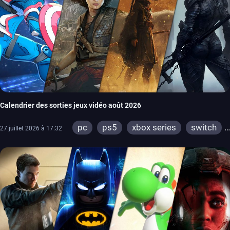
Calendrier des sorties jeux vidéo août 2026
pc
ps5
xbox series
switch
27 juillet 2026 à 17:32
ps4
xbox one
switch 2