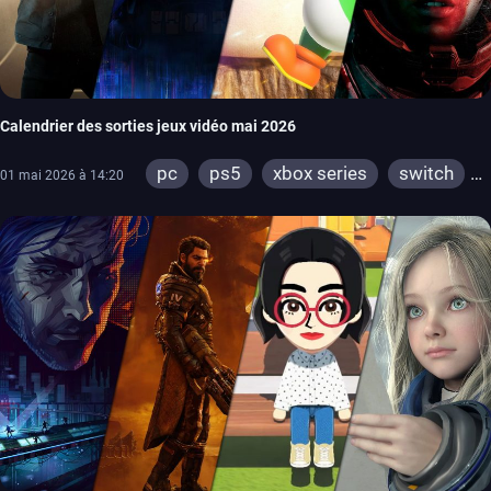
Calendrier des sorties jeux vidéo mai 2026
pc
ps5
xbox series
switch
01 mai 2026 à 14:20
ps4
xbox one
switch 2