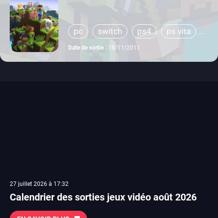
pc
switch
ps4
ps vita
xbox one
wiiu
3ds
ps3
Date de sortie :
18/11/2011
xbox 360
switch 2
27 juillet 2026 à 17:32
Calendrier des sorties jeux vidéo août 2026