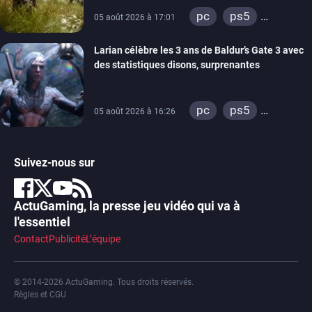
pc
ps5
05 août 2026 à 17:01
xbox series
Larian célèbre les 3 ans de Baldur’s Gate 3 avec
des statistiques disons, surprenantes
pc
ps5
05 août 2026 à 16:26
xbox series
Suivez-nous sur
ActuGaming, la presse jeu vidéo qui va à
l'essentiel
Contact
Publicité
L’équipe
© 2014-2026 ActuGaming. Tous droits réservés.
Règles et CGU