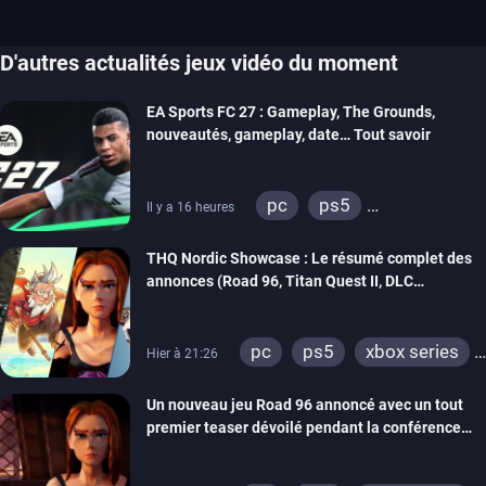
D'autres actualités jeux vidéo du moment
EA Sports FC 27 : Gameplay, The Grounds,
nouveautés, gameplay, date… Tout savoir
pc
ps5
Il y a 16 heures
xbox series
switch 2
THQ Nordic Showcase : Le résumé complet des
annonces (Road 96, Titan Quest II, DLC
REANIMAL…)
pc
ps5
xbox series
Hier à 21:26
switch
stadia
ps4
Un nouveau jeu Road 96 annoncé avec un tout
xbox one
switch 2
premier teaser dévoilé pendant la conférence
THQ Nordic