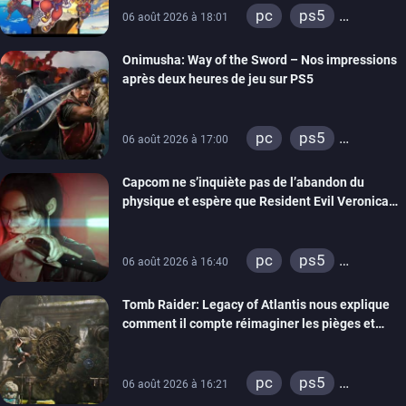
pc
ps5
06 août 2026 à 18:01
xbox series
Onimusha: Way of the Sword – Nos impressions
switch 2
après deux heures de jeu sur PS5
pc
ps5
06 août 2026 à 17:00
xbox series
Capcom ne s’inquiète pas de l’abandon du
switch 2
physique et espère que Resident Evil Veronica
imitera Requiem pour dynamiser la série
pc
ps5
06 août 2026 à 16:40
xbox series
Tomb Raider: Legacy of Atlantis nous explique
switch 2
comment il compte réimaginer les pièges et
énigmes dans une nouvelle vidéo des coulisses
de développement
pc
ps5
06 août 2026 à 16:21