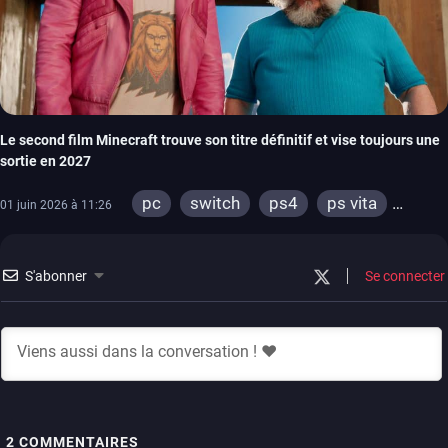
Le second film Minecraft trouve son titre définitif et vise toujours une
sortie en 2027
pc
switch
ps4
ps vita
01 juin 2026 à 11:26
xbox one
wiiu
3ds
ps3
xbox 360
S'abonner
Se connecter
2
COMMENTAIRES