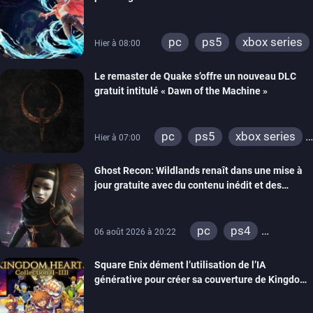
pc
ps5
xbox series
Hier à 08:00
Le remaster de Quake s’offre un nouveau DLC
gratuit intitulé « Dawn of the Machine »
pc
ps5
xbox series
Hier à 07:00
switch
ps4
Ghost Recon: Wildlands renaît dans une mise à
xbox one
nintendo 64
jour gratuite avec du contenu inédit et des
visuels améliorés
pc
ps4
06 août 2026 à 20:22
xbox one
Square Enix dément l’utilisation de l’IA
générative pour créer sa couverture de Kingdom
Hearts Collection