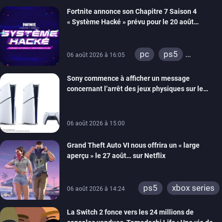
xbox series
Fortnite annonce son Chapitre 7 Saison 4
switch 2
« Système Hacké » prévu pour le 20 août
prochain, tandis que Les Simpson ont fait leur
retour
pc
ps5
06 août 2026 à 16:05
xbox series
Sony commence à afficher un message
switch
ios
concernant l’arrêt des jeux physiques sur le
android
ps4
carton des PlayStation 5
xbox one
switch 2
06 août 2026 à 15:00
Grand Theft Auto VI nous offrira un « large
aperçu » le 27 août… sur Netflix
ps5
xbox series
06 août 2026 à 14:24
La Switch 2 fonce vers les 24 millions de