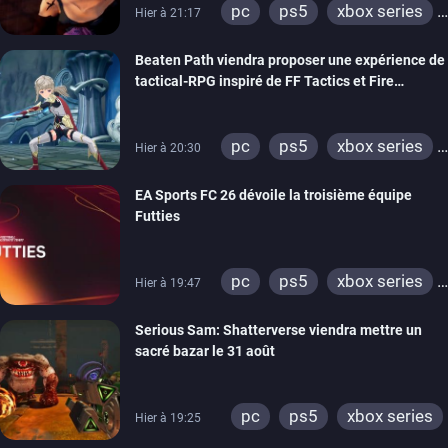
pc
ps5
xbox series
Hier à 21:17
switch
stadia
ps4
Beaten Path viendra proposer une expérience de
xbox one
tactical-RPG inspiré de FF Tactics et Fire
Emblem
pc
ps5
xbox series
Hier à 20:30
switch
EA Sports FC 26 dévoile la troisième équipe
Futties
pc
ps5
xbox series
Hier à 19:47
switch
ps4
Serious Sam: Shatterverse viendra mettre un
xbox one
switch 2
sacré bazar le 31 août
pc
ps5
xbox series
Hier à 19:25