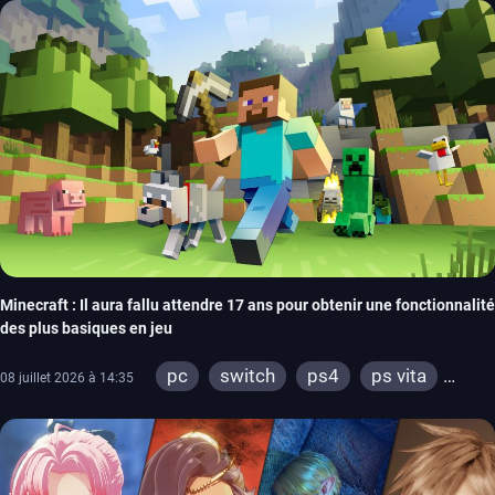
xbox 360
switch 2
Minecraft : Il aura fallu attendre 17 ans pour obtenir une fonctionnalité
des plus basiques en jeu
pc
switch
ps4
ps vita
08 juillet 2026 à 14:35
xbox one
wiiu
3ds
ps3
xbox 360
switch 2