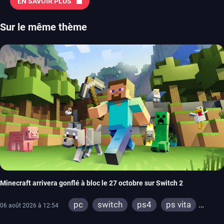
EN SAVOIR PLUS
Sur le même thème
Minecraft arrivera gonflé à bloc le 27 octobre sur Switch 2
pc
switch
ps4
ps vita
06 août 2026 à 12:54
xbox one
wiiu
3ds
ps3