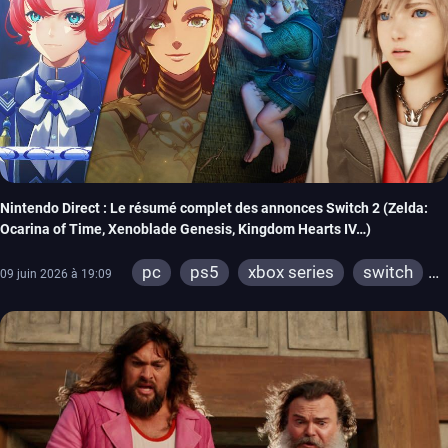
Nintendo Direct : Le résumé complet des annonces Switch 2 (Zelda:
Ocarina of Time, Xenoblade Genesis, Kingdom Hearts IV…)
pc
ps5
xbox series
switch
09 juin 2026 à 19:09
ios
android
ps4
ps vita
xbox one
wiiu
3ds
ps3
xbox 360
wii
switch 2