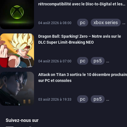
rétrocompatibilité avec le Disc-to-Digital et les
portages de jeux Xbox 360 sur PC
pc
xbox series
04 août 2026 à 08:00
xbox one
Dragon Ball: Sparking! Zero – Notre avis sur le
xbox 360
DLC Super Limit-Breaking NEO
pc
ps5
04 août 2026 à 07:00
xbox series
Attack on Titan 3 sortira le 10 décembre prochain
sur PC et consoles
pc
ps5
03 août 2026 à 19:33
xbox series
switch 2
Suivez-nous sur