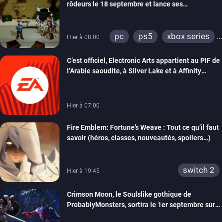
rôdeurs le 18 septembre et lance ses
précommandes
pc
ps5
xbox series
Hier à 08:00
switch
switch 2
C’est officiel, Electronic Arts appartient au PIF de
l’Arabie saoudite, à Silver Lake et à Affinity
Partners
Hier à 07:00
Fire Emblem: Fortune’s Weave : Tout ce qu’il faut
savoir (héros, classes, nouveautés, spoilers…)
switch 2
Hier à 19:45
Crimson Moon, le Soulslike gothique de
ProbablyMonsters, sortira le 1er septembre sur
PC, PS5 et Xbox Series