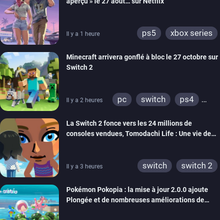
aperçu » le 27 août… sur Netflix
ps5
xbox series
Il y a 1 heure
Minecraft arrivera gonflé à bloc le 27 octobre sur
Switch 2
pc
switch
ps4
Il y a 2 heures
ps vita
xbox one
La Switch 2 fonce vers les 24 millions de
wiiu
3ds
ps3
consoles vendues, Tomodachi Life : Une vie de
xbox 360
switch 2
rêve dépasse aujourd’hui les 8 millions
switch
switch 2
Il y a 3 heures
Pokémon Pokopia : la mise à jour 2.0.0 ajoute
Plongée et de nombreuses améliorations de
confort