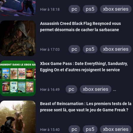
pc
ps5
xbox series
Hier à 18:18
Assassin’s Creed Black Flag Resynced vous
permet désormais de cacher la sarbacane
pc
ps5
xbox series
Hier à 17:03
Xbox Game Pass : Date Everything!, Sandustry,
Egging On et d’autres rejoignent le service
pc
xbox series
Hier à 16:49
xbox one
Beast of Reincarnation : Les premiers tests de la
presse sont là, que vaut le jeu de Game Freak ?
pc
ps5
xbox series
Hier à 15:40