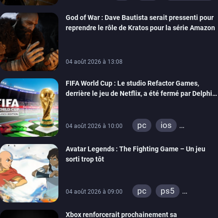
God of War : Dave Bautista serait pressenti pour
reprendre le rôle de Kratos pour la série Amazon
04 août 2026 à 13:08
FIFA World Cup : Le studio Refactor Games,
derrière le jeu de Netflix, a été fermé par Delphi
Interactive
pc
ios
04 août 2026 à 10:00
android
Avatar Legends : The Fighting Game – Un jeu
sorti trop tôt
pc
ps5
04 août 2026 à 09:00
xbox series
Xbox renforcerait prochainement sa
switch
switch 2