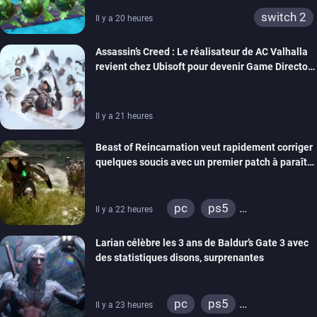
switch 2
Il y a 20 heures
Assassin’s Creed : Le réalisateur de AC Valhalla
revient chez Ubisoft pour devenir Game Director
de la marque
Il y a 21 heures
Beast of Reincarnation veut rapidement corriger
quelques soucis avec un premier patch à paraître
bientôt
pc
ps5
Il y a 22 heures
xbox series
Larian célèbre les 3 ans de Baldur’s Gate 3 avec
des statistiques disons, surprenantes
pc
ps5
Il y a 23 heures