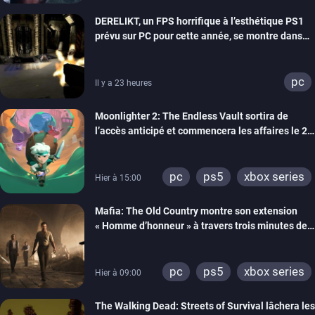
xbox series
DERELIKT, un FPS horrifique à l’esthétique PS1
prévu sur PC pour cette année, se montre dans
un trailer de gameplay
pc
Il y a 23 heures
Moonlighter 2: The Endless Vault sortira de
l’accès anticipé et commencera les affaires le 2
septembre
pc
ps5
xbox series
Hier à 15:00
Mafia: The Old Country montre son extension
« Homme d’honneur » à travers trois minutes de
gameplay commenté
pc
ps5
xbox series
Hier à 09:00
The Walking Dead: Streets of Survival lâchera les