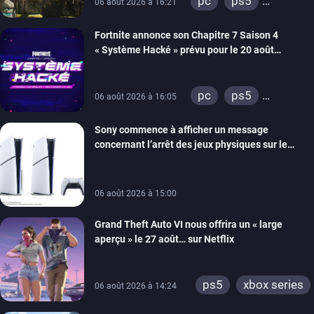
pc
ps5
06 août 2026 à 16:21
xbox series
Fortnite annonce son Chapitre 7 Saison 4
switch 2
« Système Hacké » prévu pour le 20 août
prochain, tandis que Les Simpson ont fait leur
retour
pc
ps5
06 août 2026 à 16:05
xbox series
Sony commence à afficher un message
switch
ios
concernant l’arrêt des jeux physiques sur le
android
ps4
carton des PlayStation 5
xbox one
switch 2
06 août 2026 à 15:00
Grand Theft Auto VI nous offrira un « large
aperçu » le 27 août… sur Netflix
ps5
xbox series
06 août 2026 à 14:24