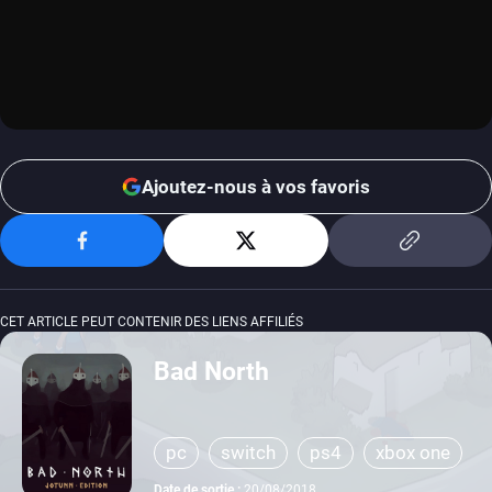
Ajoutez-nous à vos favoris
CET ARTICLE PEUT CONTENIR DES LIENS AFFILIÉS
Bad North
pc
switch
ps4
xbox one
Date de sortie :
20/08/2018