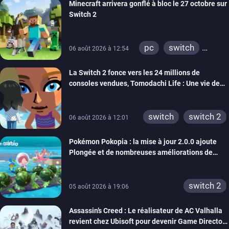
Minecraft arrivera gonflé à bloc le 27 octobre sur
Switch 2
pc
switch
06 août 2026 à 12:54
ps4
ps vita
La Switch 2 fonce vers les 24 millions de
xbox one
wiiu
consoles vendues, Tomodachi Life : Une vie de
3ds
ps3
rêve dépasse aujourd’hui les 8 millions
xbox 360
switch 2
switch
switch 2
06 août 2026 à 12:01
Pokémon Pokopia : la mise à jour 2.0.0 ajoute
Plongée et de nombreuses améliorations de
confort
switch 2
05 août 2026 à 19:06
Assassin’s Creed : Le réalisateur de AC Valhalla
revient chez Ubisoft pour devenir Game Director