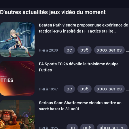
D'autres actualités jeux vidéo du moment
Beaten Path viendra proposer une expérience de
tactical-RPG inspiré de FF Tactics et Fire
Emblem
pc
ps5
xbox series
Hier à 20:30
switch
EA Sports FC 26 dévoile la troisième équipe
Futties
pc
ps5
xbox series
Hier à 19:47
switch
ps4
Serious Sam: Shatterverse viendra mettre un
xbox one
switch 2
sacré bazar le 31 août
pc
ps5
xbox series
Hier à 19:25