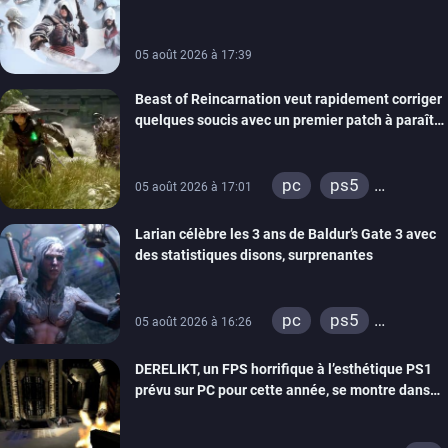
de la marque
05 août 2026 à 17:39
Beast of Reincarnation veut rapidement corriger
quelques soucis avec un premier patch à paraître
bientôt
pc
ps5
05 août 2026 à 17:01
xbox series
Larian célèbre les 3 ans de Baldur’s Gate 3 avec
des statistiques disons, surprenantes
pc
ps5
05 août 2026 à 16:26
xbox series
DERELIKT, un FPS horrifique à l’esthétique PS1
prévu sur PC pour cette année, se montre dans
un trailer de gameplay