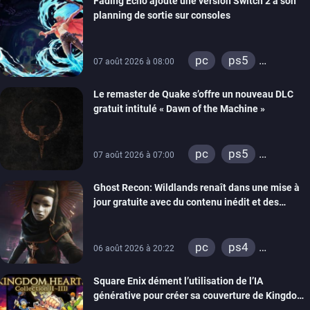
Fading Echo ajoute une version Switch 2 à son
planning de sortie sur consoles
pc
ps5
07 août 2026 à 08:00
xbox series
Le remaster de Quake s’offre un nouveau DLC
gratuit intitulé « Dawn of the Machine »
pc
ps5
07 août 2026 à 07:00
xbox series
Ghost Recon: Wildlands renaît dans une mise à
switch
ps4
jour gratuite avec du contenu inédit et des
xbox one
visuels améliorés
nintendo 64
pc
ps4
06 août 2026 à 20:22
xbox one
Square Enix dément l’utilisation de l’IA
générative pour créer sa couverture de Kingdom
Hearts Collection