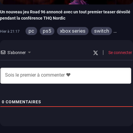
Un nouveau jeu Road 96 annoncé avec un tout premier teaser dévoilé
pendant la conférence THQ Nordic
pc
ps5
xbox series
switch
Hier à 21:17
stadia
ps4
xbox one
S'abonner
Se connecter
0
COMMENTAIRES