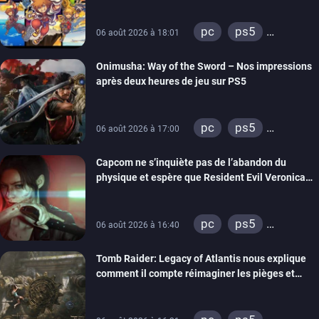
pc
ps5
06 août 2026 à 18:01
xbox series
Onimusha: Way of the Sword – Nos impressions
switch 2
après deux heures de jeu sur PS5
pc
ps5
06 août 2026 à 17:00
xbox series
Capcom ne s’inquiète pas de l’abandon du
switch 2
physique et espère que Resident Evil Veronica
imitera Requiem pour dynamiser la série
pc
ps5
06 août 2026 à 16:40
xbox series
Tomb Raider: Legacy of Atlantis nous explique
switch 2
comment il compte réimaginer les pièges et
énigmes dans une nouvelle vidéo des coulisses
de développement