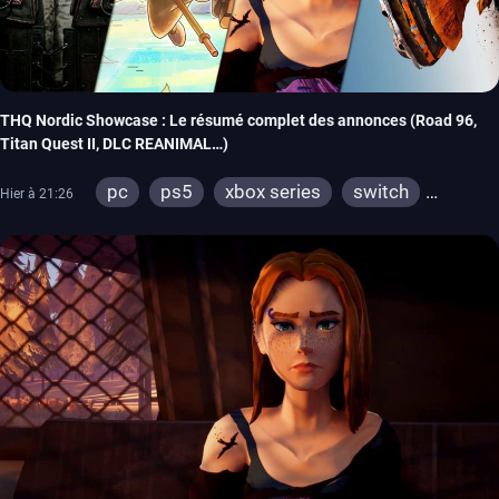
THQ Nordic Showcase : Le résumé complet des annonces (Road 96,
Titan Quest II, DLC REANIMAL…)
pc
ps5
xbox series
switch
Hier à 21:26
stadia
ps4
xbox one
switch 2