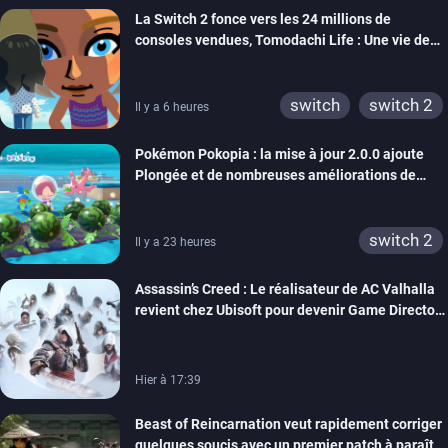
La Switch 2 fonce vers les 24 millions de
wiiu
3ds
ps3
consoles vendues, Tomodachi Life : Une vie de
xbox 360
switch 2
rêve dépasse aujourd’hui les 8 millions
switch
switch 2
Il y a 6 heures
Pokémon Pokopia : la mise à jour 2.0.0 ajoute
Plongée et de nombreuses améliorations de
confort
switch 2
Il y a 23 heures
Assassin’s Creed : Le réalisateur de AC Valhalla
revient chez Ubisoft pour devenir Game Director
de la marque
Hier à 17:39
Beast of Reincarnation veut rapidement corriger
quelques soucis avec un premier patch à paraître