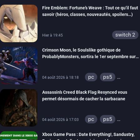
Fire Emblem: Fortune’s Weave : Tout ce qu’il faut
savoir (héros, classes, nouveautés, spoilers…)
switch 2
Hier à 19:45
Crimson Moon, le Soulslike gothique de
ProbablyMonsters, sortira le 1er septembre sur
PC, PS5 et Xbox Series
pc
ps5
04 août 2026 à 18:18
xbox series
Assassin’s Creed Black Flag Resynced vous
permet désormais de cacher la sarbacane
pc
ps5
04 août 2026 à 17:03
xbox series
Xbox Game Pass : Date Everything!, Sandustry,