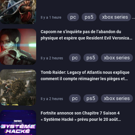
pc
ps5
xbox series
Il y a 1 heure
switch 2
Capcom ne s’inquiète pas de l’abandon du
physique et espère que Resident Evil Veronica
imitera Requiem pour dynamiser la série
pc
ps5
xbox series
Il y a 2 heures
switch 2
Tomb Raider: Legacy of Atlantis nous explique
comment il compte réimaginer les pièges et
énigmes dans une nouvelle vidéo des coulisses
de développement
pc
ps5
xbox series
Il y a 2 heures
switch 2
Fortnite annonce son Chapitre 7 Saison 4
« Système Hacké » prévu pour le 20 août
prochain, tandis que Les Simpson ont fait leur
retour