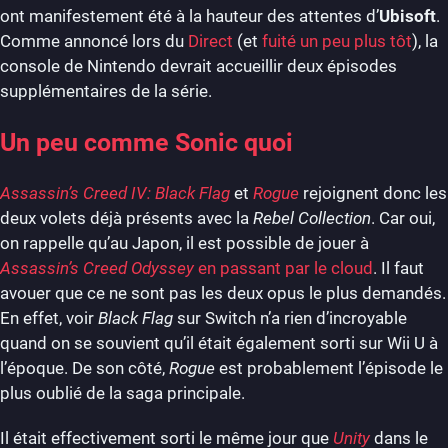
ont manifestement été à la hauteur des attentes d’
Ubisoft
.
Comme annoncé lors du
Direct
(et
fuité un peu plus tôt
), la
console de Nintendo devrait accueillir deux épisodes
supplémentaires de la série.
Un peu comme Sonic quoi
Assassin’s Creed IV: Black Flag
et
Rogue
rejoignent donc les
deux volets déjà présents avec la
Rebel Collection
. Car oui,
on rappelle qu’au Japon, il est possible de jouer à
Assassin’s Creed Odyssey
en passant par le cloud
. Il faut
avouer que ce ne sont pas les deux opus le plus demandés.
En effet, voir
Black Flag
sur Switch n’a rien d’incroyable
quand on se souvient qu’il était également sorti sur Wii U à
l’époque. De son côté,
Rogue
est probablement l’épisode le
plus oublié de la saga principale.
Il était effectivement sorti le même jour que
Unity
dans le