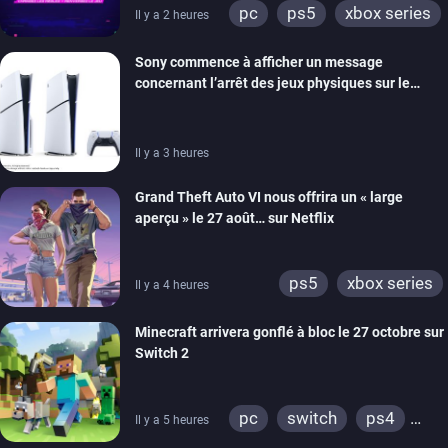
pc
ps5
xbox series
Il y a 2 heures
switch
ios
android
Sony commence à afficher un message
ps4
xbox one
concernant l’arrêt des jeux physiques sur le
switch 2
carton des PlayStation 5
Il y a 3 heures
Grand Theft Auto VI nous offrira un « large
aperçu » le 27 août… sur Netflix
ps5
xbox series
Il y a 4 heures
Minecraft arrivera gonflé à bloc le 27 octobre sur
Switch 2
pc
switch
ps4
Il y a 5 heures
ps vita
xbox one