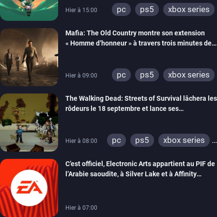
pc
ps5
xbox series
Hier à 15:00
Mafia: The Old Country montre son extension
« Homme d’honneur » à travers trois minutes de
gameplay commenté
pc
ps5
xbox series
Hier à 09:00
The Walking Dead: Streets of Survival lâchera les
rôdeurs le 18 septembre et lance ses
précommandes
pc
ps5
xbox series
Hier à 08:00
switch
switch 2
C’est officiel, Electronic Arts appartient au PIF de
l’Arabie saoudite, à Silver Lake et à Affinity
Partners
Hier à 07:00