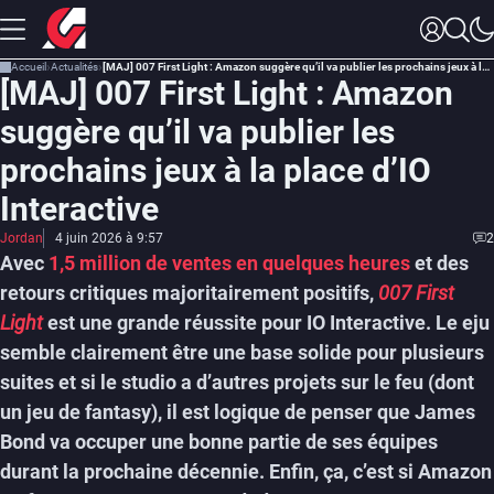
Accueil
Actualités
[MAJ] 007 First Light : Amazon suggère qu’il va publier les prochains jeux à la place d’IO Interactive
[MAJ] 007 First Light : Amazon
suggère qu’il va publier les
prochains jeux à la place d’IO
Interactive
Jordan
4 juin 2026 à 9:57
2
Avec
1,5 million de ventes en quelques heures
et des
retours critiques majoritairement positifs,
007 First
Light
est une grande réussite pour IO Interactive. Le eju
semble clairement être une base solide pour plusieurs
suites et si le studio a d’autres projets sur le feu (dont
un jeu de fantasy), il est logique de penser que James
Bond va occuper une bonne partie de ses équipes
durant la prochaine décennie. Enfin, ça, c’est si Amazon