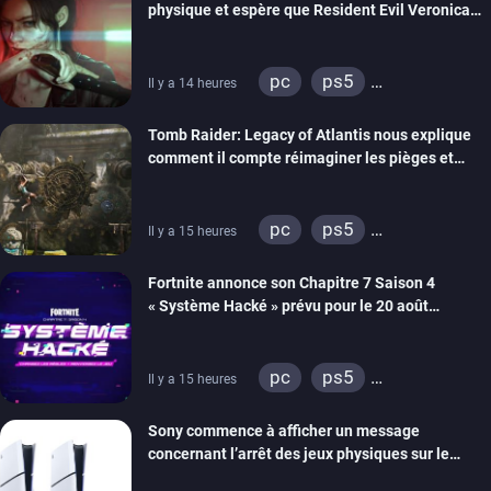
physique et espère que Resident Evil Veronica
imitera Requiem pour dynamiser la série
pc
ps5
Il y a 14 heures
xbox series
switch 2
Tomb Raider: Legacy of Atlantis nous explique
comment il compte réimaginer les pièges et
énigmes dans une nouvelle vidéo des coulisses
de développement
pc
ps5
Il y a 15 heures
xbox series
switch 2
Fortnite annonce son Chapitre 7 Saison 4
« Système Hacké » prévu pour le 20 août
prochain, tandis que Les Simpson ont fait leur
retour
pc
ps5
Il y a 15 heures
xbox series
switch
Sony commence à afficher un message
ios
android
ps4
concernant l’arrêt des jeux physiques sur le
xbox one
switch 2
carton des PlayStation 5