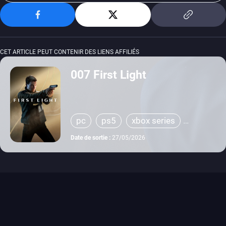
CET ARTICLE PEUT CONTENIR DES LIENS AFFILIÉS
007 First Light
pc
ps5
xbox series
switch 2
Date de sortie :
27/05/2026