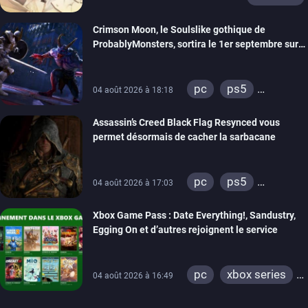
Crimson Moon, le Soulslike gothique de
ProbablyMonsters, sortira le 1er septembre sur
PC, PS5 et Xbox Series
pc
ps5
04 août 2026 à 18:18
xbox series
Assassin’s Creed Black Flag Resynced vous
permet désormais de cacher la sarbacane
pc
ps5
04 août 2026 à 17:03
xbox series
Xbox Game Pass : Date Everything!, Sandustry,
Egging On et d’autres rejoignent le service
pc
xbox series
04 août 2026 à 16:49
xbox one