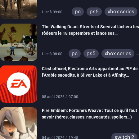
pc
ps5
xbox series
Hier à 09:00
The Walking Dead: Streets of Survival lâchera les
rôdeurs le 18 septembre et lance ses
précommandes
pc
ps5
xbox series
Hier à 08:00
switch
switch 2
C’est officiel, Electronic Arts appartient au PIF de
l’Arabie saoudite, à Silver Lake et à Affinity
Partners
05 août 2026 à 07:00
Fire Emblem: Fortune’s Weave : Tout ce qu’il faut
savoir (héros, classes, nouveautés, spoilers…)
switch 2
04 août 2026 à 19:45