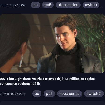
pc
ps5
xbox series
switch
06 juin 2026 à 04:48
ios
android
stadia
ps4
ps vita
xbox one
ps3
xbox 360
switch 2
007: First Light démarre très fort avec déjà 1,5 million de copies
vendues en seulement 24h
pc
ps5
xbox series
switch 2
28 mai 2026 à 20:49