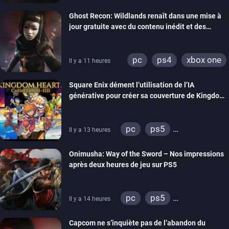
xbox series
switch
Ghost Recon: Wildlands renaît dans une mise à
ps4
xbox one
jour gratuite avec du contenu inédit et des
nintendo 64
visuels améliorés
pc
ps4
xbox one
Il y a 11 heures
Square Enix dément l’utilisation de l’IA
générative pour créer sa couverture de Kingdom
Hearts Collection
pc
ps5
Il y a 13 heures
xbox series
switch 2
Onimusha: Way of the Sword – Nos impressions
après deux heures de jeu sur PS5
pc
ps5
Il y a 14 heures
xbox series
switch 2
Capcom ne s’inquiète pas de l’abandon du