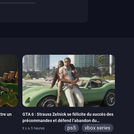
tre un
GTA 6 : Strauss Zelnick se félicite du succès des
précommandes et défend l’abandon du
physique
ps5
xbox series
Il y a 5 heures