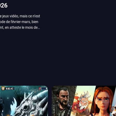
026
e jeux vidéo, mais ce n’est
iode de février-mars, bien
nt, en atteste le mois de
ui arrivera en août 2026.
ou les productions plus
System Works avec Marvel
reak sait faire autre
amescom, avec Star Wars,
orties jeux vidéo de août
de juin. Vous trouverez