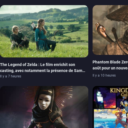
xbox series
switch
xb
ps
sw
Phantom Blade Zero
The Legend of Zelda : Le film enrichit son
août pour un nouvea
casting, avec notamment la présence de Sam
lancement des pr
Il y a 10 heures
Neill
Il y a 7 heures