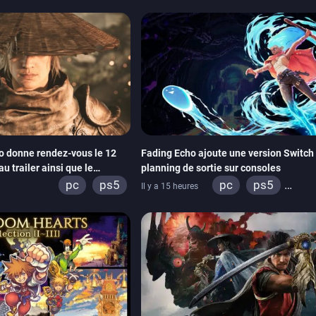
ox series
switch
xbox series
4
xbox one
itch 2
 donne rendez-vous le 12
Fading Echo ajoute une version Switch 
u trailer ainsi que le
planning de sortie sur consoles
écommandes
pc
ps5
pc
ps5
Il y a 15 heures
xbox series