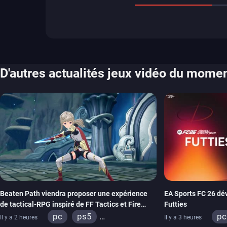
D'autres actualités jeux vidéo du mome
Beaten Path viendra proposer une expérience
EA Sports FC 26 dév
de tactical-RPG inspiré de FF Tactics et Fire
Futties
Emblem
pc
ps5
pc
Il y a 2 heures
Il y a 3 heures