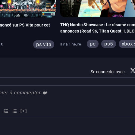
THQ Nordic Showcase : Le résumé com
noncé sur PS Vita pour cet
annonces (Road 96, Titan Quest II, DLC
REANIMAL…)
pc
ps5
xbox 
ps vita
Il y a 1 heure
35
switch
stadia
xbox one
switch
Se connecter avec :
[+]