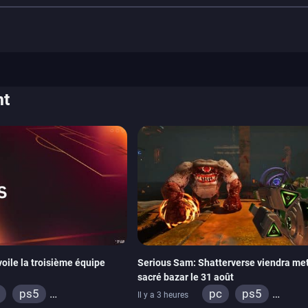
nt
oile la troisième équipe
Serious Sam: Shatterverse viendra met
sacré bazar le 31 août
ps5
pc
ps5
Il y a 3 heures