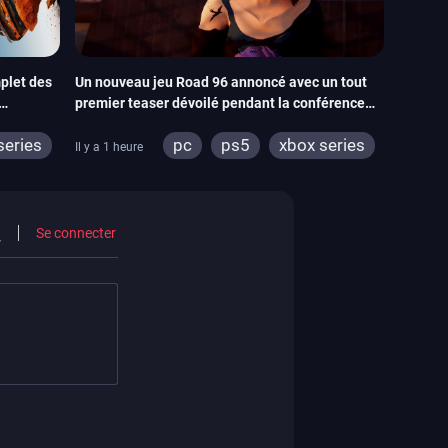
plet des
Un nouveau jeu Road 96 annoncé avec un tout
premier teaser dévoilé pendant la conférence
THQ Nordic
series
pc
ps5
xbox series
Il y a 1 heure
ps4
switch
stadia
ps4
 2
xbox one
Se connecter