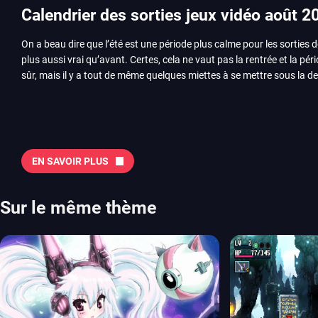
Calendrier des sorties jeux vidéo août 2
On a beau dire que l’été est une période plus calme pour les sorties d
plus aussi vrai qu’avant. Certes, cela ne vaut pas la rentrée et la pér
sûr, mais il y a tout de même quelques miettes à se mettre sous la de
juillet avec Assassin’s Creed et Splatoon. Voyons ensemble tout ce q
Quelles sont les sorties à retenir en août 2026 ? Avant de vous lister jeu par jeu, découvrez
notre sélection en vidéo, qui revient sur les titres à ne pas manquer 
majeures. On pense évidemment au nouveau jeu de combat de Arc 
Tokon ou encore Beast of Reincarnation, qui nous montre que Game F
EN SAVOIR PLUS
chose d’ambitieux que Pokémon. On n’oubliera pas la période de G
Plague Tale et Metal Gear Solid qui seront là. La liste de toutes les s
2026 Vous trouverez ici tous les jeux majeurs qui sortiront au mois 
Sur le même thème
aussi les jeux de ce mois dans notre page dédiée…