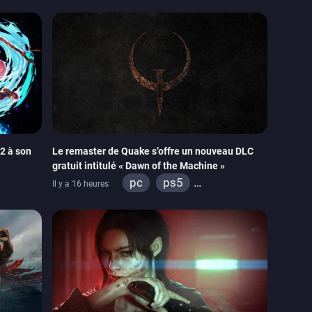
2 à son
Le remaster de Quake s’offre un nouveau DLC
gratuit intitulé « Dawn of the Machine »
pc
ps5
Il y a 16 heures
xbox series
switch
ps4
xbox one
nintendo 64