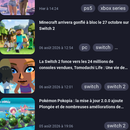
ps5
xbox series
Hier à 14:24
Minecraft arrivera gonflé à bloc le 27 octobre sur
Switch 2
pc
switch
06 août 2026 à 12:54
ps4
ps vita
La Switch 2 fonce vers les 24 millions de
xbox one
wiiu
consoles vendues, Tomodachi Life : Une vie de
3ds
ps3
rêve dépasse aujourd’hui les 8 millions
xbox 360
switch 2
switch
switch 2
06 août 2026 à 12:01
Pokémon Pokopia : la mise à jour 2.0.0 ajoute
Plongée et de nombreuses améliorations de
confort
switch 2
05 août 2026 à 19:06