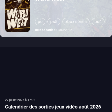
pc
ps5
xbox series
ps4
xbox one
Date de sortie :
31/03/2022
27 juillet 2026 à 17:32
Calendrier des sorties jeux vidéo août 2026