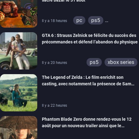
switch 2
pc
ps5
Il y a 18 heures
xbox series
GTA 6 : Strauss Zelnick se félicite du succès des
précommandes et défend l’abandon du physique
ps5
xbox series
Il y a 20 heures
The Legend of Zelda : Le film enrichit son
casting, avec notamment la présence de Sam
Neill
Il y a 22 heures
Phantom Blade Zero donne rendez-vous le 12
août pour un nouveau trailer ainsi que le
lancement des précommandes