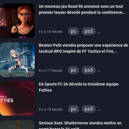
Un nouveau jeu Road 96 annoncé avec un tout
stadia
ps4
premier teaser dévoilé pendant la conférence
xbox one
switch 2
THQ Nordic
pc
ps5
Il y a 16 heures
xbox series
switch
Beaten Path viendra proposer une expérience de
stadia
ps4
tactical-RPG inspiré de FF Tactics et Fire
xbox one
Emblem
pc
ps5
Il y a 17 heures
xbox series
switch
EA Sports FC 26 dévoile la troisième équipe
Futties
pc
ps5
Il y a 18 heures
xbox series
switch
Serious Sam: Shatterverse viendra mettre un
ps4
xbox one
sacré bazar le 31 août