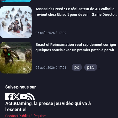
Assassin’s Creed : Le réalisateur de AC Valhalla
revient chez Ubisoft pour devenir Game Director
de la marque
05 août 2026 à 17:39
Beast of Reincarnation veut rapidement corriger
quelques soucis avec un premier patch à paraître
bientôt
pc
ps5
05 août 2026 à 17:01
xbox series
Suivez-nous sur
ActuGaming, la presse jeu vidéo qui va à
l'essentiel
Contact
Publicité
L’équipe