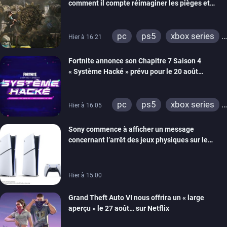
comment il compte réimaginer les pièges et
énigmes dans une nouvelle vidéo des coulisses
de développement
pc
ps5
xbox series
Hier à 16:21
switch 2
Fortnite annonce son Chapitre 7 Saison 4
« Système Hacké » prévu pour le 20 août
prochain, tandis que Les Simpson ont fait leur
retour
pc
ps5
xbox series
Hier à 16:05
switch
ios
android
Sony commence à afficher un message
ps4
xbox one
concernant l’arrêt des jeux physiques sur le
switch 2
carton des PlayStation 5
Hier à 15:00
Grand Theft Auto VI nous offrira un « large
aperçu » le 27 août… sur Netflix