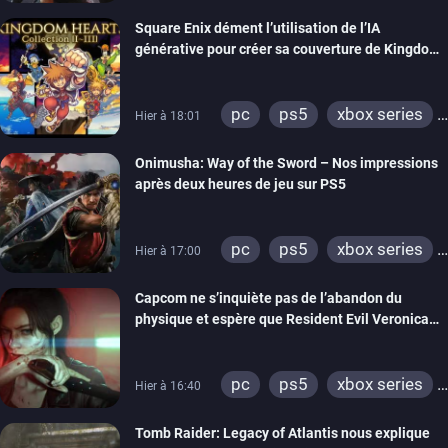
Square Enix dément l’utilisation de l’IA
générative pour créer sa couverture de Kingdom
Hearts Collection
pc
ps5
xbox series
Hier à 18:01
switch 2
Onimusha: Way of the Sword – Nos impressions
après deux heures de jeu sur PS5
pc
ps5
xbox series
Hier à 17:00
switch 2
Capcom ne s’inquiète pas de l’abandon du
physique et espère que Resident Evil Veronica
imitera Requiem pour dynamiser la série
pc
ps5
xbox series
Hier à 16:40
switch 2
Tomb Raider: Legacy of Atlantis nous explique