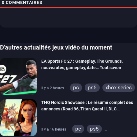
0
COMMENTAIRES
D'autres actualités jeux vidéo du moment
EA Sports FC 27 : Gameplay, The Grounds,
nouveautés, gameplay, date… Tout savoir
pc
ps5
xbox series
Il y a 2 heures
switch 2
THQ Nordic Showcase : Le résumé complet des
annonces (Road 96, Titan Quest II, DLC
REANIMAL…)
pc
ps5
Il y a 16 heures
xbox series
switch