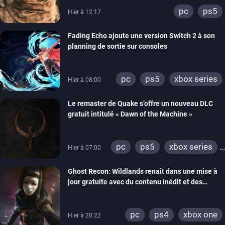
pc
ps5
Hier à 12:17
Fading Echo ajoute une version Switch 2 à son
planning de sortie sur consoles
pc
ps5
xbox series
Hier à 08:00
Le remaster de Quake s’offre un nouveau DLC
gratuit intitulé « Dawn of the Machine »
pc
ps5
xbox series
Hier à 07:00
switch
ps4
Ghost Recon: Wildlands renaît dans une mise à
xbox one
nintendo 64
jour gratuite avec du contenu inédit et des
visuels améliorés
pc
ps4
xbox one
Hier à 20:22