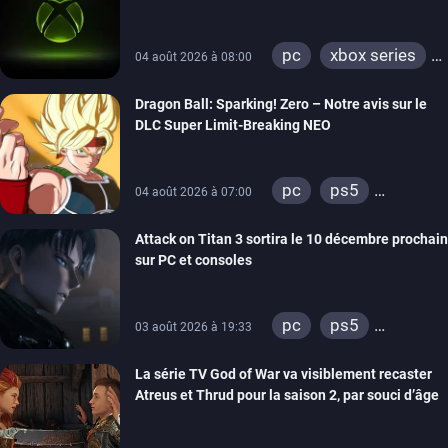
portages de jeux Xbox 360 sur PC
pc
xbox series
04 août 2026 à 08:00
xbox one
Dragon Ball: Sparking! Zero – Notre avis sur le
xbox 360
DLC Super Limit-Breaking NEO
pc
ps5
04 août 2026 à 07:00
xbox series
Attack on Titan 3 sortira le 10 décembre prochain
sur PC et consoles
pc
ps5
03 août 2026 à 19:33
xbox series
La série TV God of War va visiblement recaster
switch 2
Atreus et Thrud pour la saison 2, par souci d’âge