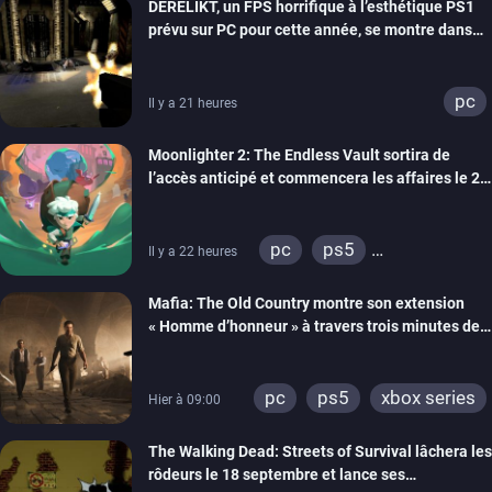
DERELIKT, un FPS horrifique à l’esthétique PS1
prévu sur PC pour cette année, se montre dans
un trailer de gameplay
pc
Il y a 21 heures
Moonlighter 2: The Endless Vault sortira de
l’accès anticipé et commencera les affaires le 2
septembre
pc
ps5
Il y a 22 heures
xbox series
Mafia: The Old Country montre son extension
« Homme d’honneur » à travers trois minutes de
gameplay commenté
pc
ps5
xbox series
Hier à 09:00
The Walking Dead: Streets of Survival lâchera les
rôdeurs le 18 septembre et lance ses