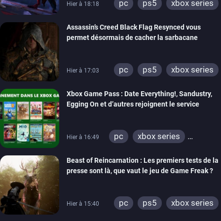
pc
ps5
xbox series
Hier à 18:18
Assassin’s Creed Black Flag Resynced vous
permet désormais de cacher la sarbacane
pc
ps5
xbox series
Hier à 17:03
Xbox Game Pass : Date Everything!, Sandustry,
Egging On et d’autres rejoignent le service
pc
xbox series
Hier à 16:49
xbox one
Beast of Reincarnation : Les premiers tests de la
presse sont là, que vaut le jeu de Game Freak ?
pc
ps5
xbox series
Hier à 15:40