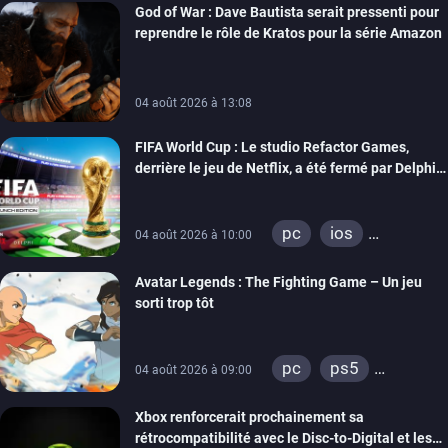
God of War : Dave Bautista serait pressenti pour
reprendre le rôle de Kratos pour la série Amazon
04 août 2026 à 13:08
FIFA World Cup : Le studio Refactor Games,
derrière le jeu de Netflix, a été fermé par Delphi
Interactive
pc
ios
04 août 2026 à 10:00
android
Avatar Legends : The Fighting Game – Un jeu
sorti trop tôt
pc
ps5
04 août 2026 à 09:00
xbox series
Xbox renforcerait prochainement sa
switch
switch 2
rétrocompatibilité avec le Disc-to-Digital et les