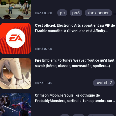
précommandes
pc
ps5
xbox series
Hier à 08:00
switch
switch 2
C’est officiel, Electronic Arts appartient au PIF de
l’Arabie saoudite, à Silver Lake et à Affinity
Partners
Hier à 07:00
Fire Emblem: Fortune’s Weave : Tout ce qu’il faut
savoir (héros, classes, nouveautés, spoilers…)
switch 2
Hier à 19:45
Crimson Moon, le Soulslike gothique de
ProbablyMonsters, sortira le 1er septembre sur
PC, PS5 et Xbox Series