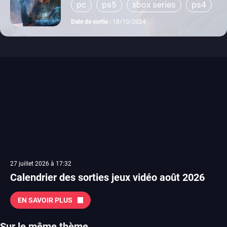
pc
ps5
xbox series
ps4
xbox one
Date de sortie :
18/10/2024
27 juillet 2026 à 17:32
Calendrier des sorties jeux vidéo août 2026
EN SAVOIR PLUS
Sur le même thème