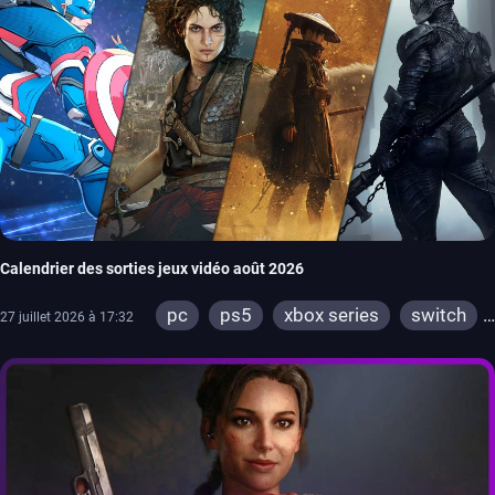
Calendrier des sorties jeux vidéo août 2026
pc
ps5
xbox series
switch
27 juillet 2026 à 17:32
ps4
xbox one
switch 2