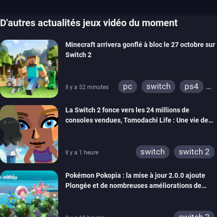
D'autres actualités jeux vidéo du moment
Minecraft arrivera gonflé à bloc le 27 octobre sur
Switch 2
pc
switch
ps4
Il y a 52 minutes
ps vita
xbox one
La Switch 2 fonce vers les 24 millions de
wiiu
3ds
ps3
consoles vendues, Tomodachi Life : Une vie de
xbox 360
switch 2
rêve dépasse aujourd’hui les 8 millions
switch
switch 2
Il y a 1 heure
Pokémon Pokopia : la mise à jour 2.0.0 ajoute
Plongée et de nombreuses améliorations de
confort