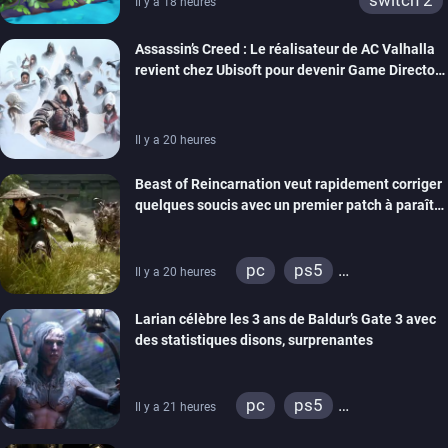
switch 2
Il y a 18 heures
Assassin’s Creed : Le réalisateur de AC Valhalla
revient chez Ubisoft pour devenir Game Director
de la marque
Il y a 20 heures
Beast of Reincarnation veut rapidement corriger
quelques soucis avec un premier patch à paraître
bientôt
pc
ps5
Il y a 20 heures
xbox series
Larian célèbre les 3 ans de Baldur’s Gate 3 avec
des statistiques disons, surprenantes
pc
ps5
Il y a 21 heures
xbox series