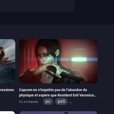
ressions
Capcom ne s’inquiète pas de l’abandon du
physique et espère que Resident Evil Veronica
imitera Requiem pour dynamiser la série
pc
ps5
Il y a 6 heures
tch 2
xbox series
switch 2