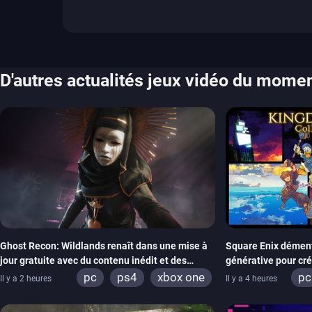
D'autres actualités jeux vidéo du mome
Ghost Recon: Wildlands renaît dans une mise à
Square Enix dément l
jour gratuite avec du contenu inédit et des
générative pour cr
visuels améliorés
Hearts Collection
pc
ps4
xbox one
pc
Il y a 2 heures
Il y a 4 heures
xb