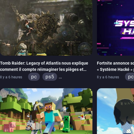
Tomb Raider: Legacy of Atlantis nous explique
Fortnite annonce s
comment il compte réimaginer les pièges et
« Système Hacké » 
énigmes dans une nouvelle vidéo des coulisses
prochain, tandis qu
pc
ps5
pc
Il y a 6 heures
Il y a 6 heures
de développement
retour
xbox series
switch 2
xb
io
xb