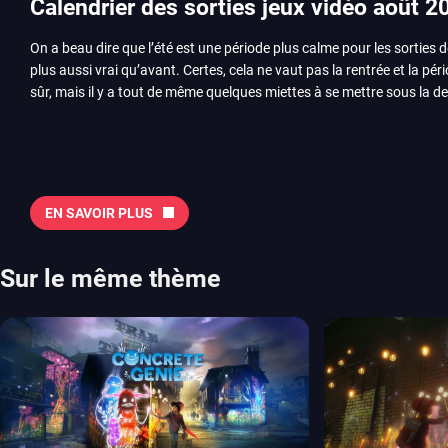
Calendrier des sorties jeux vidéo août 2
On a beau dire que l’été est une période plus calme pour les sorties d
plus aussi vrai qu’avant. Certes, cela ne vaut pas la rentrée et la pér
sûr, mais il y a tout de même quelques miettes à se mettre sous la de
juillet avec Assassin’s Creed et Splatoon. Voyons ensemble tout ce q
Quelles sont les sorties à retenir en août 2026 ? Avant de vous lister jeu par jeu, découvrez
notre sélection en vidéo, qui revient sur les titres à ne pas manquer 
majeures. On pense évidemment au nouveau jeu de combat de Arc 
Tokon ou encore Beast of Reincarnation, qui nous montre que Game F
EN SAVOIR PLUS
chose d’ambitieux que Pokémon. On n’oubliera pas la période de G
Plague Tale et Metal Gear Solid qui seront là. La liste de toutes les s
2026 Vous trouverez ici tous les jeux majeurs qui sortiront au mois 
Sur le même thème
aussi les jeux de ce mois dans notre page dédiée…