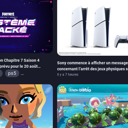
on Chapitre 7 Saison 4
Sony commence à afficher un message
prévu pour le 20 août
concernant l’arrêt des jeux physiques s
e Les Simpson ont fait leur
ps5
carton des PlayStation 5
Il y a 7 heures
ox series
switch
s
android
ps4
ox one
switch 2