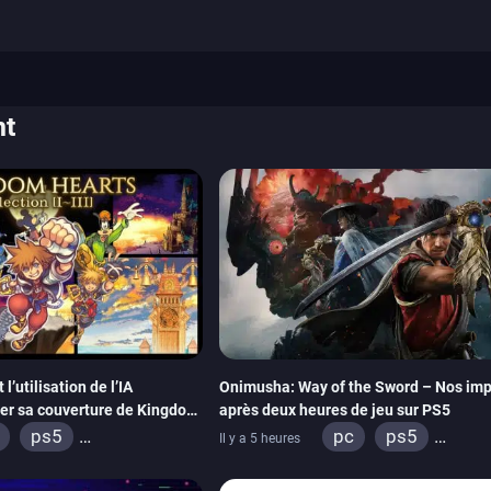
nt
’utilisation de l’IA
Onimusha: Way of the Sword – Nos imp
éer sa couverture de Kingdom
après deux heures de jeu sur PS5
ps5
pc
ps5
Il y a 5 heures
ox series
switch 2
xbox series
swi