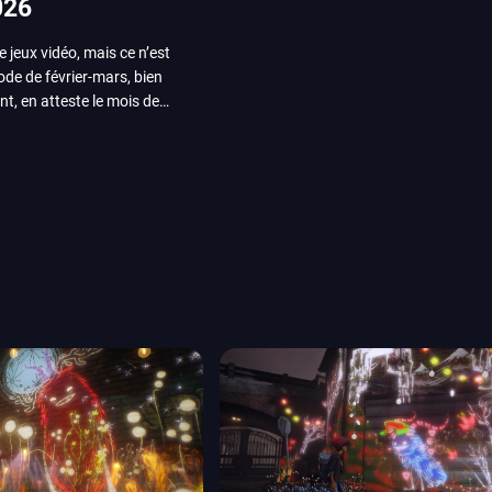
026
e jeux vidéo, mais ce n’est
iode de février-mars, bien
nt, en atteste le mois de
ui arrivera en août 2026.
ou les productions plus
System Works avec Marvel
reak sait faire autre
amescom, avec Star Wars,
orties jeux vidéo de août
de juin. Vous trouverez