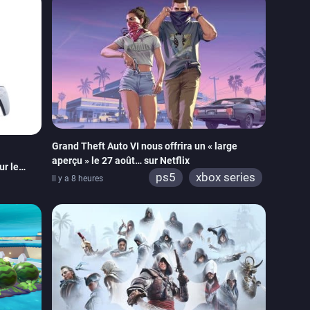
Grand Theft Auto VI nous offrira un « large
aperçu » le 27 août… sur Netflix
ur le
ps5
xbox series
Il y a 8 heures