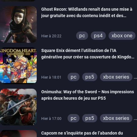
xbox series
switch
Ghost Recon: Wildlands renaît dans une mise à
ps4
xbox one
jour gratuite avec du contenu inédit et des
nintendo 64
visuels améliorés
pc
ps4
xbox one
Hier à 20:22
Square Enix dément l’utilisation de l’IA
générative pour créer sa couverture de Kingdom
Hearts Collection
pc
ps5
xbox series
Hier à 18:01
switch 2
Onimusha: Way of the Sword – Nos impressions
après deux heures de jeu sur PS5
pc
ps5
xbox series
Hier à 17:00
switch 2
Capcom ne s’inquiète pas de l’abandon du