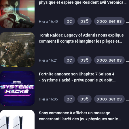
physique et espère que Resident Evil Veronica
imitera Requiem pour dynamiser la série
pc
ps5
xbox series
Hier à 16:40
switch 2
Tomb Raider: Legacy of Atlantis nous explique
comment il compte réimaginer les pièges et
énigmes dans une nouvelle vidéo des coulisses
de développement
pc
ps5
xbox series
Hier à 16:21
switch 2
Fortnite annonce son Chapitre 7 Saison 4
« Système Hacké » prévu pour le 20 août
prochain, tandis que Les Simpson ont fait leur
retour
pc
ps5
xbox series
Hier à 16:05
switch
ios
android
Sony commence à afficher un message
ps4
xbox one
concernant l’arrêt des jeux physiques sur le
switch 2
carton des PlayStation 5