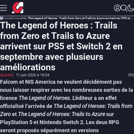
Accueil
Actualités
The Legend of Heroes : Trails from Zero et Trails to Azure arrivent sur PS5 et Switch 2 en septembre avec plusieurs améliorations
The Legend of Heroes : Trails
from Zero et Trails to Azure
arrivent sur PS5 et Switch 2 en
septembre avec plusieurs
améliorations
Quentin
11 juin 2026 à 18:04
2
Falcom et NIS America ne veulent décidément pas
nous laisser respirer avec les nombreuses sorties de la
licence
The Legend of Heroes
. L’éditeur a en effet
officialisé l’arrivée de
The Legend of Heroes: Trails from
Zero
et
The Legend of Heroes: Trails to Azure
sur
PlayStation 5 et Nintendo Switch 2.
Les deux RPG
seront proposés séparément en versions