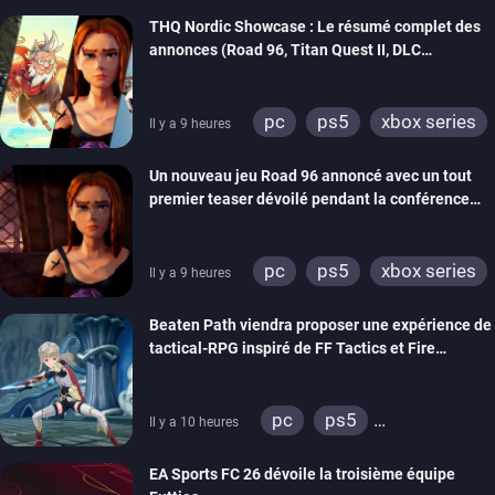
THQ Nordic Showcase : Le résumé complet des
annonces (Road 96, Titan Quest II, DLC
REANIMAL…)
pc
ps5
xbox series
Il y a 9 heures
switch
stadia
ps4
Un nouveau jeu Road 96 annoncé avec un tout
xbox one
switch 2
premier teaser dévoilé pendant la conférence
THQ Nordic
pc
ps5
xbox series
Il y a 9 heures
switch
stadia
ps4
Beaten Path viendra proposer une expérience de
xbox one
tactical-RPG inspiré de FF Tactics et Fire
Emblem
pc
ps5
Il y a 10 heures
xbox series
switch
EA Sports FC 26 dévoile la troisième équipe