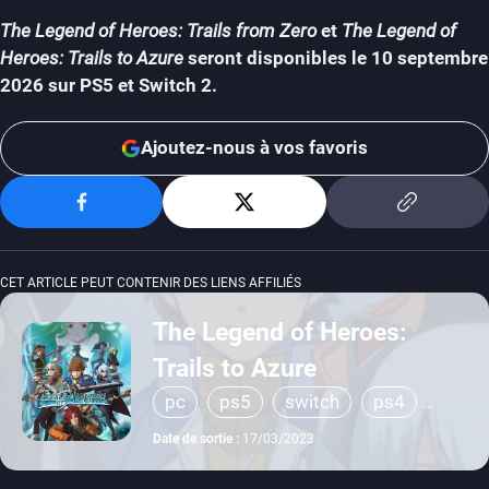
The Legend of Heroes: Trails from Zero
et
The Legend of
Heroes: Trails to Azure
seront disponibles le 10 septembre
2026 sur PS5 et Switch 2.
Ajoutez-nous à vos favoris
CET ARTICLE PEUT CONTENIR DES LIENS AFFILIÉS
The Legend of Heroes:
Trails to Azure
pc
ps5
switch
ps4
switch 2
Date de sortie :
17/03/2023