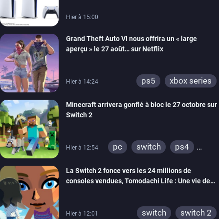
Hier à 15:00
Grand Theft Auto VI nous offrira un « large
aperçu » le 27 août… sur Netflix
ps5
xbox series
Hier à 14:24
Minecraft arrivera gonflé à bloc le 27 octobre sur
Switch 2
pc
switch
ps4
Hier à 12:54
ps vita
xbox one
La Switch 2 fonce vers les 24 millions de
wiiu
3ds
ps3
consoles vendues, Tomodachi Life : Une vie de
xbox 360
switch 2
rêve dépasse aujourd’hui les 8 millions
switch
switch 2
Hier à 12:01