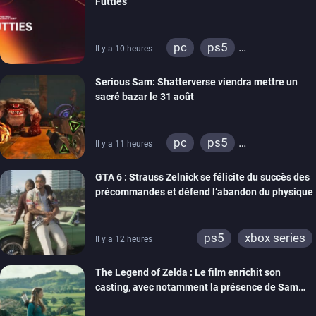
Futties
pc
ps5
Il y a 10 heures
xbox series
switch
Serious Sam: Shatterverse viendra mettre un
ps4
xbox one
sacré bazar le 31 août
switch 2
pc
ps5
Il y a 11 heures
xbox series
GTA 6 : Strauss Zelnick se félicite du succès des
précommandes et défend l’abandon du physique
ps5
xbox series
Il y a 12 heures
The Legend of Zelda : Le film enrichit son
casting, avec notamment la présence de Sam
Neill