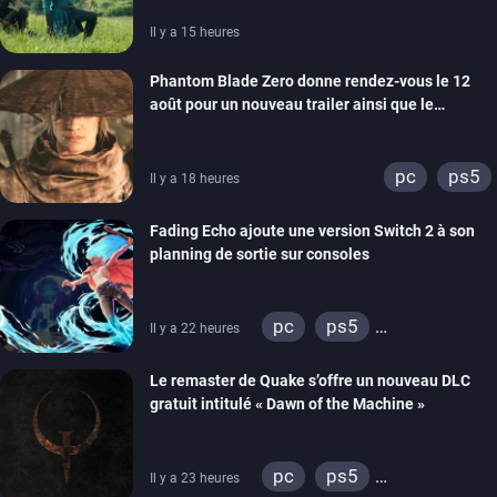
Il y a 15 heures
Phantom Blade Zero donne rendez-vous le 12
août pour un nouveau trailer ainsi que le
lancement des précommandes
pc
ps5
Il y a 18 heures
Fading Echo ajoute une version Switch 2 à son
planning de sortie sur consoles
pc
ps5
Il y a 22 heures
xbox series
Le remaster de Quake s’offre un nouveau DLC
gratuit intitulé « Dawn of the Machine »
pc
ps5
Il y a 23 heures