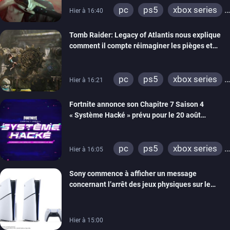
pc
ps5
xbox series
Hier à 16:40
switch 2
Tomb Raider: Legacy of Atlantis nous explique
comment il compte réimaginer les pièges et
énigmes dans une nouvelle vidéo des coulisses
de développement
pc
ps5
xbox series
Hier à 16:21
switch 2
Fortnite annonce son Chapitre 7 Saison 4
« Système Hacké » prévu pour le 20 août
prochain, tandis que Les Simpson ont fait leur
retour
pc
ps5
xbox series
Hier à 16:05
switch
ios
android
Sony commence à afficher un message
ps4
xbox one
concernant l’arrêt des jeux physiques sur le
switch 2
carton des PlayStation 5
Hier à 15:00