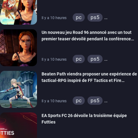
REANIMAL…)
pc
ps5
Il y a 10 heures
xbox series
switch
Un nouveau jeu Road 96 annoncé avec un tout
stadia
ps4
premier teaser dévoilé pendant la conférence
xbox one
switch 2
THQ Nordic
pc
ps5
Il y a 10 heures
xbox series
switch
Beaten Path viendra proposer une expérience de
stadia
ps4
tactical-RPG inspiré de FF Tactics et Fire
xbox one
Emblem
pc
ps5
Il y a 10 heures
xbox series
switch
EA Sports FC 26 dévoile la troisième équipe
Futties