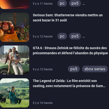
pc
ps5
Il y a 11 heures
xbox series
switch
Serious Sam: Shatterverse viendra mettre un
ps4
xbox one
sacré bazar le 31 août
switch 2
pc
ps5
Il y a 12 heures
xbox series
GTA 6 : Strauss Zelnick se félicite du succès des
précommandes et défend l’abandon du physique
ps5
xbox series
Il y a 13 heures
The Legend of Zelda : Le film enrichit son
casting, avec notamment la présence de Sam
Neill
Il y a 16 heures