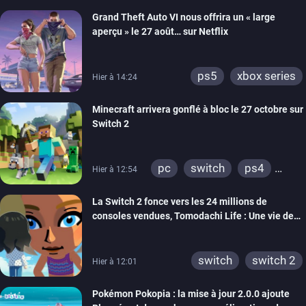
Grand Theft Auto VI nous offrira un « large
aperçu » le 27 août… sur Netflix
ps5
xbox series
Hier à 14:24
Minecraft arrivera gonflé à bloc le 27 octobre sur
Switch 2
pc
switch
ps4
Hier à 12:54
ps vita
xbox one
La Switch 2 fonce vers les 24 millions de
wiiu
3ds
ps3
consoles vendues, Tomodachi Life : Une vie de
xbox 360
switch 2
rêve dépasse aujourd’hui les 8 millions
switch
switch 2
Hier à 12:01
Pokémon Pokopia : la mise à jour 2.0.0 ajoute