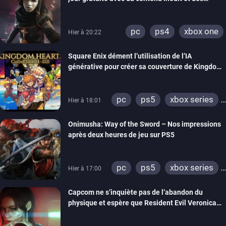
visuels améliorés
pc
ps4
xbox one
Hier à 20:22
Square Enix dément l’utilisation de l’IA
générative pour créer sa couverture de Kingdom
Hearts Collection
pc
ps5
xbox series
Hier à 18:01
switch 2
Onimusha: Way of the Sword – Nos impressions
après deux heures de jeu sur PS5
pc
ps5
xbox series
Hier à 17:00
switch 2
Capcom ne s’inquiète pas de l’abandon du
physique et espère que Resident Evil Veronica
imitera Requiem pour dynamiser la série