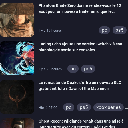
Phantom Blade Zero donne rendez-vous le 12
août pour un nouveau trailer ainsi que le
lancement des précommandes
pc
ps5
Il y a 19 heures
Fading Echo ajoute une version Switch 2 à son
planning de sortie sur consoles
pc
ps5
Il y a 23 heures
xbox series
Le remaster de Quake s’offre un nouveau DLC
gratuit intitulé « Dawn of the Machine »
pc
ps5
xbox series
Hier à 07:00
switch
ps4
Ghost Recon: Wildlands renaît dans une mise à
xbox one
nintendo 64
jour gratuite avec du contenu inédit et des