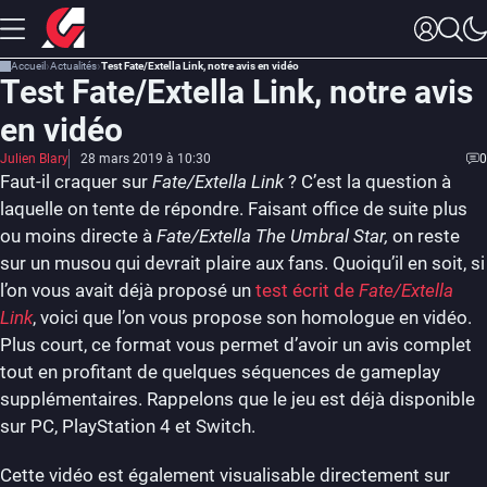
Accueil
Actualités
Test Fate/Extella Link, notre avis en vidéo
Test Fate/Extella Link, notre avis
en vidéo
Julien Blary
28 mars 2019 à 10:30
0
Faut-il craquer sur
Fate/Extella Link
? C’est la question à
laquelle on tente de répondre. Faisant office de suite plus
ou moins directe à
Fate/Extella The Umbral Star,
on reste
sur un musou qui devrait plaire aux fans. Quoiqu’il en soit, si
l’on vous avait déjà proposé un
test écrit de
Fate/Extella
Link
, voici que l’on vous propose son homologue en vidéo.
Plus court, ce format vous permet d’avoir un avis complet
tout en profitant de quelques séquences de gameplay
supplémentaires. Rappelons que le jeu est déjà disponible
sur PC, PlayStation 4 et Switch.
Cette vidéo est également visualisable directement sur