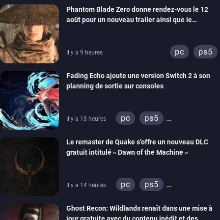
Phantom Blade Zero donne rendez-vous le 12
août pour un nouveau trailer ainsi que le
lancement des précommandes
pc
ps5
Il y a 9 heures
Fading Echo ajoute une version Switch 2 à son
planning de sortie sur consoles
pc
ps5
Il y a 13 heures
xbox series
Le remaster de Quake s’offre un nouveau DLC
gratuit intitulé « Dawn of the Machine »
pc
ps5
Il y a 14 heures
xbox series
switch
Ghost Recon: Wildlands renaît dans une mise à
ps4
xbox one
jour gratuite avec du contenu inédit et des