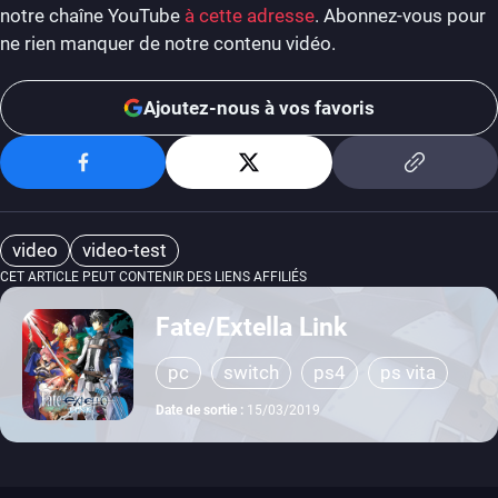
notre chaîne YouTube
à cette adresse
. Abonnez-vous pour
ne rien manquer de notre contenu vidéo.
Ajoutez-nous à vos favoris
video
video-test
CET ARTICLE PEUT CONTENIR DES LIENS AFFILIÉS
Fate/Extella Link
pc
switch
ps4
ps vita
Date de sortie :
15/03/2019