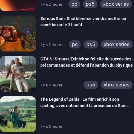
pc
ps5
xbox series
Il y a 2 heures
switch
ps4
Serious Sam: Shatterverse viendra mettre un
xbox one
switch 2
sacré bazar le 31 août
pc
ps5
xbox series
Il y a 2 heures
GTA 6 : Strauss Zelnick se félicite du succès des
précommandes et défend l’abandon du physique
ps5
xbox series
Il y a 4 heures
The Legend of Zelda : Le film enrichit son
casting, avec notamment la présence de Sam
Neill
Il y a 6 heures