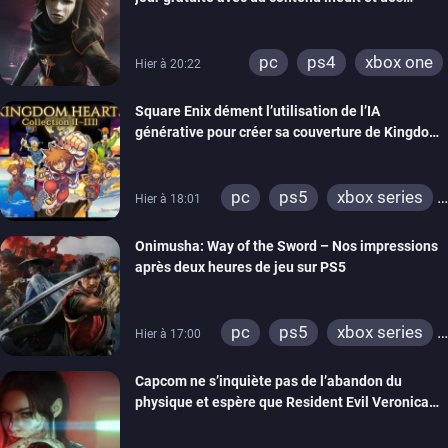
nintendo 64
visuels améliorés
pc
ps4
xbox one
Hier à 20:22
Square Enix dément l’utilisation de l’IA
générative pour créer sa couverture de Kingdom
Hearts Collection
pc
ps5
xbox series
Hier à 18:01
switch 2
Onimusha: Way of the Sword – Nos impressions
après deux heures de jeu sur PS5
pc
ps5
xbox series
Hier à 17:00
switch 2
Capcom ne s’inquiète pas de l’abandon du
physique et espère que Resident Evil Veronica
imitera Requiem pour dynamiser la série