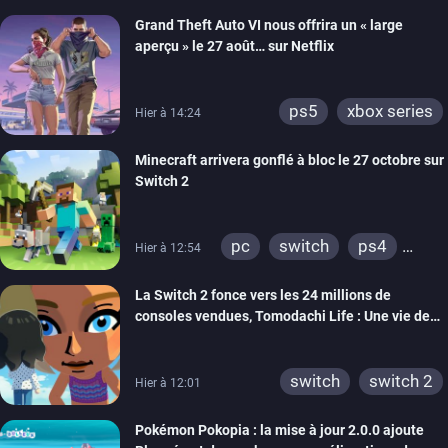
Grand Theft Auto VI nous offrira un « large
aperçu » le 27 août… sur Netflix
ps5
xbox series
Hier à 14:24
Minecraft arrivera gonflé à bloc le 27 octobre sur
Switch 2
pc
switch
ps4
Hier à 12:54
ps vita
xbox one
La Switch 2 fonce vers les 24 millions de
wiiu
3ds
ps3
consoles vendues, Tomodachi Life : Une vie de
xbox 360
switch 2
rêve dépasse aujourd’hui les 8 millions
switch
switch 2
Hier à 12:01
Pokémon Pokopia : la mise à jour 2.0.0 ajoute