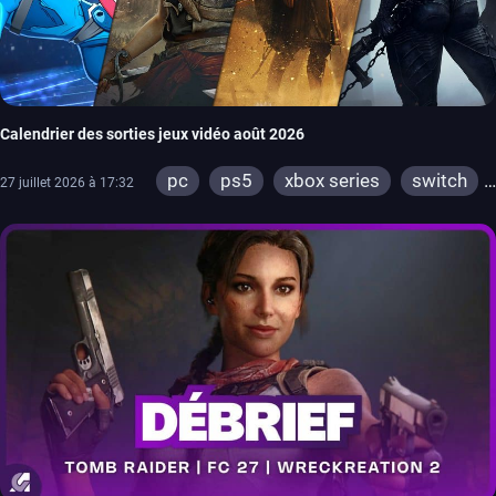
Calendrier des sorties jeux vidéo août 2026
pc
ps5
xbox series
switch
27 juillet 2026 à 17:32
ps4
xbox one
switch 2