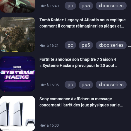
pc
ps5
xbox series
Hier à 16:40
switch 2
Tomb Raider: Legacy of Atlantis nous explique
comment il compte réimaginer les pièges et
énigmes dans une nouvelle vidéo des coulisses
de développement
pc
ps5
xbox series
Hier à 16:21
switch 2
Fortnite annonce son Chapitre 7 Saison 4
« Système Hacké » prévu pour le 20 août
prochain, tandis que Les Simpson ont fait leur
retour
pc
ps5
xbox series
Hier à 16:05
switch
ios
android
Sony commence à afficher un message
ps4
xbox one
concernant l’arrêt des jeux physiques sur le
switch 2
carton des PlayStation 5
Hier à 15:00