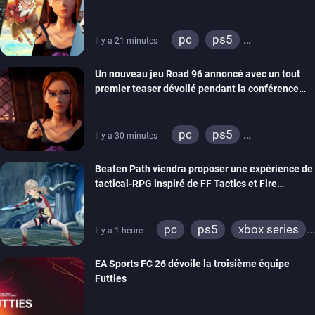
REANIMAL…)
pc
ps5
Il y a 21 minutes
xbox series
switch
Un nouveau jeu Road 96 annoncé avec un tout
stadia
ps4
premier teaser dévoilé pendant la conférence
xbox one
switch 2
THQ Nordic
pc
ps5
Il y a 30 minutes
xbox series
switch
Beaten Path viendra proposer une expérience de
stadia
ps4
tactical-RPG inspiré de FF Tactics et Fire
xbox one
Emblem
pc
ps5
xbox series
Il y a 1 heure
switch
EA Sports FC 26 dévoile la troisième équipe
Futties