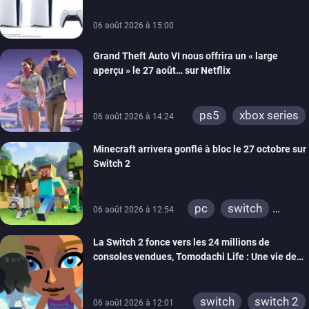
xbox one
switch 2
06 août 2026 à 15:00
Grand Theft Auto VI nous offrira un « large
aperçu » le 27 août… sur Netflix
ps5
xbox series
06 août 2026 à 14:24
Minecraft arrivera gonflé à bloc le 27 octobre sur
Switch 2
pc
switch
06 août 2026 à 12:54
ps4
ps vita
La Switch 2 fonce vers les 24 millions de
xbox one
wiiu
consoles vendues, Tomodachi Life : Une vie de
3ds
ps3
rêve dépasse aujourd’hui les 8 millions
xbox 360
switch 2
switch
switch 2
06 août 2026 à 12:01