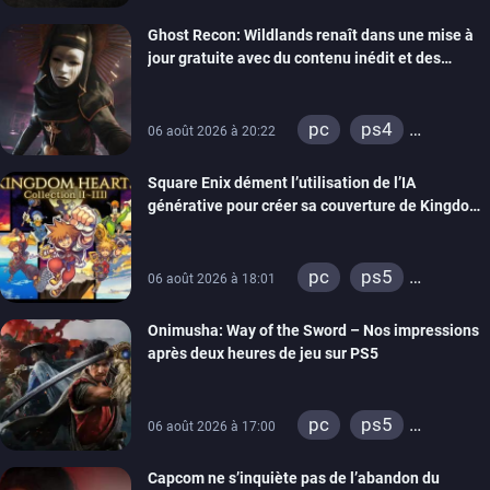
xbox series
Ghost Recon: Wildlands renaît dans une mise à
switch
ps4
jour gratuite avec du contenu inédit et des
xbox one
visuels améliorés
nintendo 64
pc
ps4
06 août 2026 à 20:22
xbox one
Square Enix dément l’utilisation de l’IA
générative pour créer sa couverture de Kingdom
Hearts Collection
pc
ps5
06 août 2026 à 18:01
xbox series
Onimusha: Way of the Sword – Nos impressions
switch 2
après deux heures de jeu sur PS5
pc
ps5
06 août 2026 à 17:00
xbox series
Capcom ne s’inquiète pas de l’abandon du
switch 2