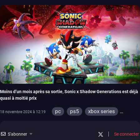
ps4
xbox one
Moins d’un mois après sa sortie, Sonic x Shadow Generations est déjà
quasi à moitié prix
pc
ps5
xbox series
18 novembre 2024 à 12:19
switch
ps4
xbox one
S'abonner
Se connecter