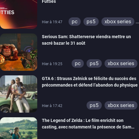
Futties
pc
ps5
xbox series
Hier à 19:47
switch
ps4
Serious Sam: Shatterverse viendra mettre un
xbox one
switch 2
sacré bazar le 31 août
pc
ps5
xbox series
Hier à 19:25
GTA 6 : Strauss Zelnick se félicite du succès des
précommandes et défend l’abandon du physique
ps5
xbox series
Hier à 17:42
The Legend of Zelda : Le film enrichit son
casting, avec notamment la présence de Sam
Neill