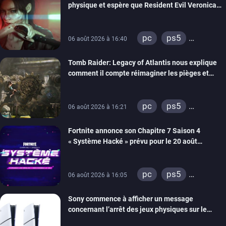
physique et espère que Resident Evil Veronica
imitera Requiem pour dynamiser la série
pc
ps5
06 août 2026 à 16:40
xbox series
Tomb Raider: Legacy of Atlantis nous explique
switch 2
comment il compte réimaginer les pièges et
énigmes dans une nouvelle vidéo des coulisses
de développement
pc
ps5
06 août 2026 à 16:21
xbox series
Fortnite annonce son Chapitre 7 Saison 4
switch 2
« Système Hacké » prévu pour le 20 août
prochain, tandis que Les Simpson ont fait leur
retour
pc
ps5
06 août 2026 à 16:05
xbox series
Sony commence à afficher un message
switch
ios
concernant l’arrêt des jeux physiques sur le
android
ps4
carton des PlayStation 5