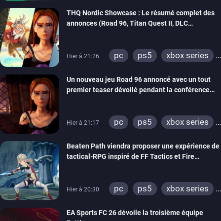
switch 2
THQ Nordic Showcase : Le résumé complet des
annonces (Road 96, Titan Quest II, DLC
REANIMAL…)
pc
ps5
xbox series
Hier à 21:26
switch
stadia
ps4
Un nouveau jeu Road 96 annoncé avec un tout
xbox one
switch 2
premier teaser dévoilé pendant la conférence
THQ Nordic
pc
ps5
xbox series
Hier à 21:17
switch
stadia
ps4
Beaten Path viendra proposer une expérience de
xbox one
tactical-RPG inspiré de FF Tactics et Fire
Emblem
pc
ps5
xbox series
Hier à 20:30
switch
EA Sports FC 26 dévoile la troisième équipe