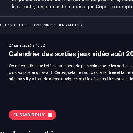
la comète, mais on sait au moins que Capcom compte su
CET ARTICLE PEUT CONTENIR DES LIENS AFFILIÉS
27 juillet 2026 à 17:32
Calendrier des sorties jeux vidéo août 2
On a beau dire que l’été est une période plus calme pour les sorties d
plus aussi vrai qu’avant. Certes, cela ne vaut pas la rentrée et la pér
sûr, mais il y a tout de même quelques miettes à se mettre sous la de
juillet avec Assassin’s Creed et Splatoon. Voyons ensemble tout ce q
Quelles sont les sorties à retenir en août 2026 ? Avant de vous lister jeu par jeu, découvrez
notre sélection en vidéo, qui revient sur les titres à ne pas manquer 
majeures. On pense évidemment au nouveau jeu de combat de Arc 
Tokon ou encore Beast of Reincarnation, qui nous montre que Game F
EN SAVOIR PLUS
chose d’ambitieux que Pokémon. On n’oubliera pas la période de G
Plague Tale et Metal Gear Solid qui seront là. La liste de toutes les s
2026 Vous trouverez ici tous les jeux majeurs qui sortiront au mois 