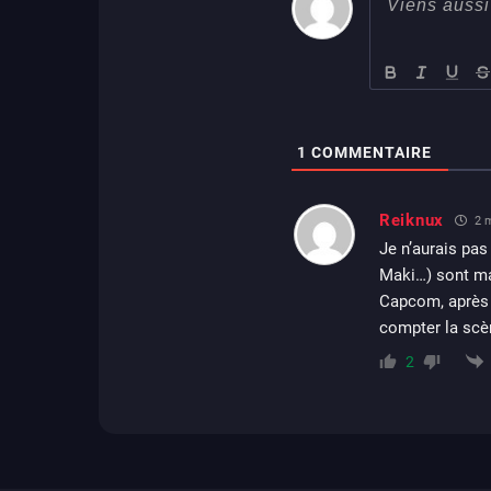
1
COMMENTAIRE
Reiknux
2 m
Je n’aurais pas
Maki…) sont ma
Capcom, après 
compter la scèn
2