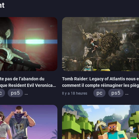
nt
te pas de l’abandon du
Tomb Raider: Legacy of Atlantis nous 
que Resident Evil Veronica
comment il compte réimaginer les pièg
ur dynamiser la série
énigmes dans une nouvelle vidéo des c
c
ps5
pc
ps5
Il y a 18 heures
de développement
box series
switch 2
xbox series
sw