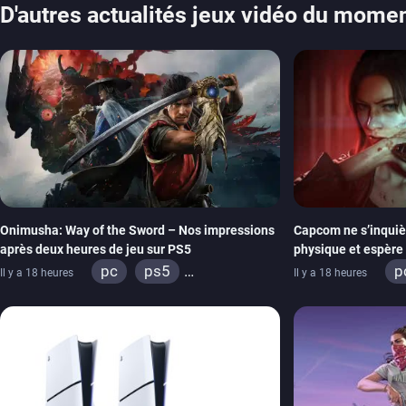
D'autres actualités jeux vidéo du mome
Onimusha: Way of the Sword – Nos impressions
Capcom ne s’inquiè
après deux heures de jeu sur PS5
physique et espère 
imitera Requiem po
pc
ps5
p
Il y a 18 heures
Il y a 18 heures
xbox series
switch 2
x