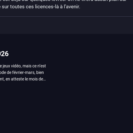
r toutes ces licences-là à l’avenir.
026
e jeux vidéo, mais ce n’est
iode de février-mars, bien
nt, en atteste le mois de
ui arrivera en août 2026.
ou les productions plus
System Works avec Marvel
reak sait faire autre
amescom, avec Star Wars,
orties jeux vidéo de août
de juin. Vous trouverez