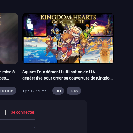
e mise à
Square Enix dément l’utilisation de l’IA
 des
générative pour créer sa couverture de Kingdom
Hearts Collection
ox one
pc
ps5
Il y a 17 heures
xbox series
switch 2
Se connecter