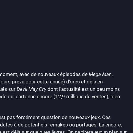
e moment, avec de nouveaux épisodes de
Mega Man
,
jours prévu pour cette année) d’ores et déjà en
qués sur
Devil May Cry
dont l’actualité est un peu moins
de qui cartonne encore (12,9 millions de ventes), bien
est pas forcément question de nouveaux jeux. Ces
dates à de potentiels remakes ou portages. Là encore,
est déjà sur quelques lèvres. On ne tirera aucun plan sur