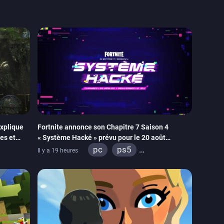
explique
Fortnite annonce son Chapitre 7 Saison 4
es et
« Système Hacké » prévu pour le 20 août
oulisses
prochain, tandis que Les Simpson ont fait leur
pc
ps5
Il y a 19 heures
retour
itch 2
xbox series
switch
ios
android
ps4
xbox one
switch 2