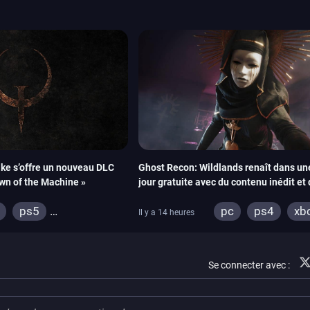
ke s’offre un nouveau DLC
Ghost Recon: Wildlands renaît dans un
awn of the Machine »
jour gratuite avec du contenu inédit et
visuels améliorés
ps5
pc
ps4
xb
Il y a 14 heures
ox series
switch
4
xbox one
Se connecter avec :
ntendo 64