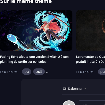
Sur le même thème
aussi les jeux de ce mois dans notre page dédiée…
Fading Echo ajoute une version Switch 2 à son
Le remaster de Qua
planning de sortie sur consoles
gratuit intitulé « D
pc
ps5
pc
Il y a 3 heures
Il y a 4 heures
xbox series
xb
ps
S'abonner
ni