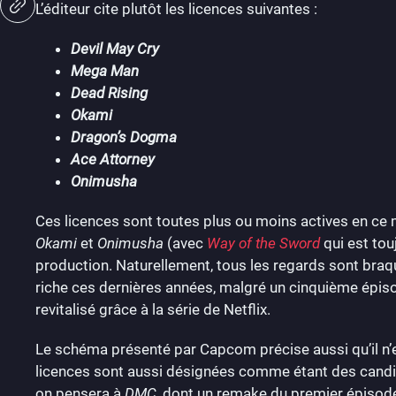
L’éditeur cite plutôt les licences suivantes :
Devil May Cry
Mega Man
Dead Rising
Okami
Dragon’s Dogma
Ace Attorney
Onimusha
Ces licences sont toutes plus ou moins actives en c
Okami
et
Onimusha
(avec
Way of the Sword
qui est tou
production. Naturellement, tous les regards sont bra
riche ces dernières années, malgré un cinquième épiso
revitalisé grâce à la série de Netflix.
Le schéma présenté par Capcom précise aussi qu’il n’
licences sont aussi désignées comme étant des candi
on pensera à
DMC
, dont un remake du premier épisode 