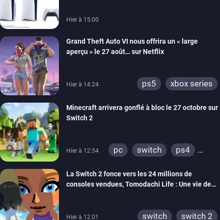
Hier à 15:00
Grand Theft Auto VI nous offrira un « large
aperçu » le 27 août… sur Netflix
ps5
xbox series
Hier à 14:24
Minecraft arrivera gonflé à bloc le 27 octobre sur
Switch 2
pc
switch
ps4
Hier à 12:54
ps vita
xbox one
La Switch 2 fonce vers les 24 millions de
wiiu
3ds
ps3
consoles vendues, Tomodachi Life : Une vie de
xbox 360
switch 2
rêve dépasse aujourd’hui les 8 millions
switch
switch 2
Hier à 12:01