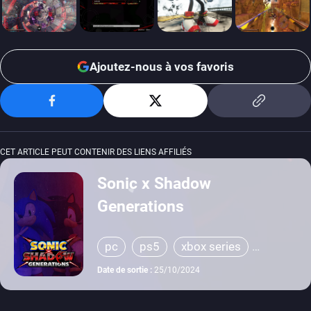
Ajoutez-nous à vos favoris
CET ARTICLE PEUT CONTENIR DES LIENS AFFILIÉS
Sonic x Shadow
Generations
pc
ps5
xbox series
switch
ps4
xbox one
Date de sortie :
25/10/2024
switch 2