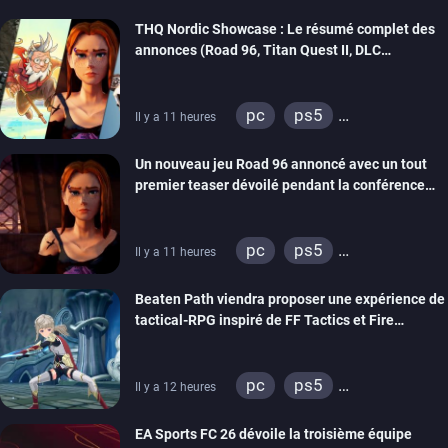
THQ Nordic Showcase : Le résumé complet des
annonces (Road 96, Titan Quest II, DLC
REANIMAL…)
pc
ps5
Il y a 11 heures
xbox series
switch
Un nouveau jeu Road 96 annoncé avec un tout
stadia
ps4
premier teaser dévoilé pendant la conférence
xbox one
switch 2
THQ Nordic
pc
ps5
Il y a 11 heures
xbox series
switch
Beaten Path viendra proposer une expérience de
stadia
ps4
tactical-RPG inspiré de FF Tactics et Fire
xbox one
Emblem
pc
ps5
Il y a 12 heures
xbox series
switch
EA Sports FC 26 dévoile la troisième équipe