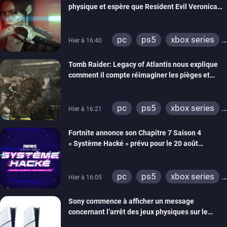
physique et espère que Resident Evil Veronica
imitera Requiem pour dynamiser la série
pc
ps5
xbox series
Hier à 16:40
switch 2
Tomb Raider: Legacy of Atlantis nous explique
comment il compte réimaginer les pièges et
énigmes dans une nouvelle vidéo des coulisses
de développement
pc
ps5
xbox series
Hier à 16:21
switch 2
Fortnite annonce son Chapitre 7 Saison 4
« Système Hacké » prévu pour le 20 août
prochain, tandis que Les Simpson ont fait leur
retour
pc
ps5
xbox series
Hier à 16:05
switch
ios
android
Sony commence à afficher un message
ps4
xbox one
concernant l’arrêt des jeux physiques sur le
switch 2
carton des PlayStation 5