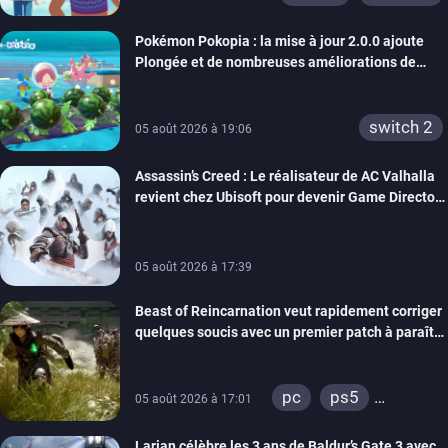
Pokémon Pokopia : la mise à jour 2.0.0 ajoute
Plongée et de nombreuses améliorations de
confort
switch 2
05 août 2026 à 19:06
Assassin’s Creed : Le réalisateur de AC Valhalla
revient chez Ubisoft pour devenir Game Director
de la marque
05 août 2026 à 17:39
Beast of Reincarnation veut rapidement corriger
quelques soucis avec un premier patch à paraître
bientôt
pc
ps5
05 août 2026 à 17:01
xbox series
Larian célèbre les 3 ans de Baldur’s Gate 3 avec