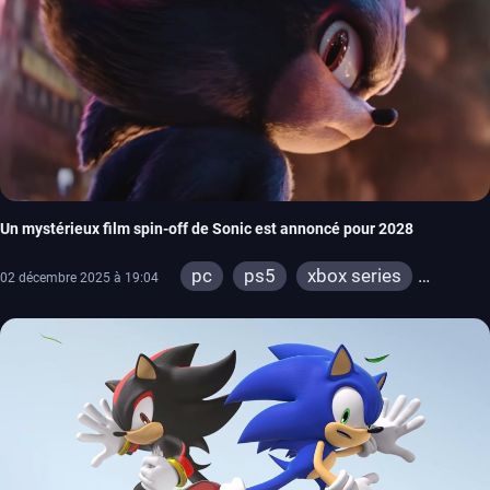
Un mystérieux film spin-off de Sonic est annoncé pour 2028
pc
ps5
xbox series
02 décembre 2025 à 19:04
switch
ps4
xbox one