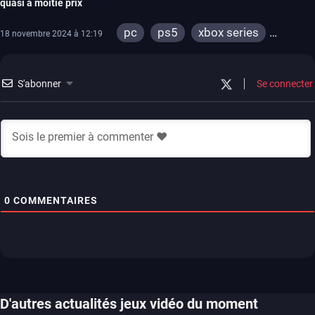
quasi à moitié prix
pc
ps5
xbox series
18 novembre 2024 à 12:19
switch
ps4
xbox one
S'abonner
Se connecter
0
COMMENTAIRES
D'autres actualités jeux vidéo du moment