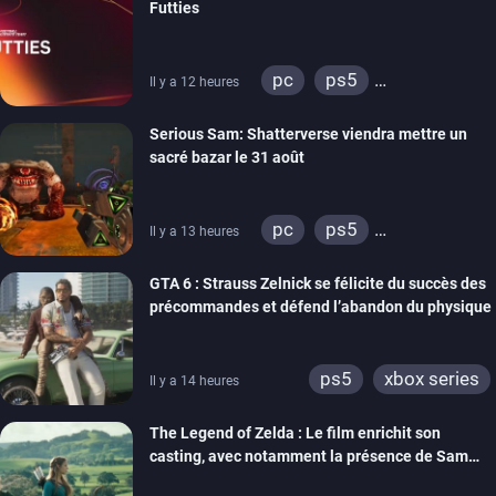
Futties
pc
ps5
Il y a 12 heures
xbox series
switch
Serious Sam: Shatterverse viendra mettre un
ps4
xbox one
sacré bazar le 31 août
switch 2
pc
ps5
Il y a 13 heures
xbox series
GTA 6 : Strauss Zelnick se félicite du succès des
précommandes et défend l’abandon du physique
ps5
xbox series
Il y a 14 heures
The Legend of Zelda : Le film enrichit son
casting, avec notamment la présence de Sam
Neill