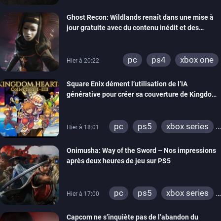
switch
ps4
Ghost Recon: Wildlands renaît dans une mise à
xbox one
nintendo 64
jour gratuite avec du contenu inédit et des
visuels améliorés
pc
ps4
xbox one
Hier à 20:22
Square Enix dément l’utilisation de l’IA
générative pour créer sa couverture de Kingdom
Hearts Collection
pc
ps5
xbox series
Hier à 18:01
switch 2
Onimusha: Way of the Sword – Nos impressions
après deux heures de jeu sur PS5
pc
ps5
xbox series
Hier à 17:00
switch 2
Capcom ne s’inquiète pas de l’abandon du