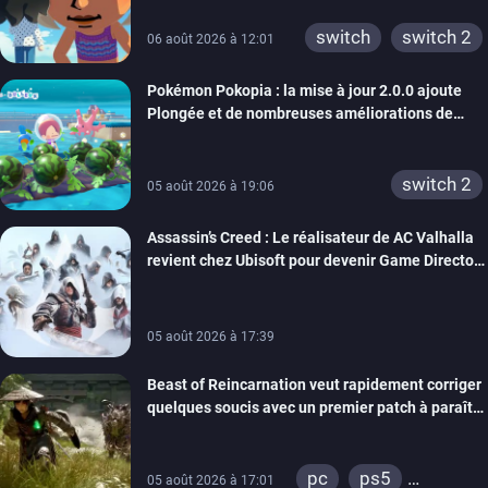
xbox 360
switch 2
switch
switch 2
06 août 2026 à 12:01
Pokémon Pokopia : la mise à jour 2.0.0 ajoute
Plongée et de nombreuses améliorations de
confort
switch 2
05 août 2026 à 19:06
Assassin’s Creed : Le réalisateur de AC Valhalla
revient chez Ubisoft pour devenir Game Director
de la marque
05 août 2026 à 17:39
Beast of Reincarnation veut rapidement corriger
quelques soucis avec un premier patch à paraître
bientôt
pc
ps5
05 août 2026 à 17:01