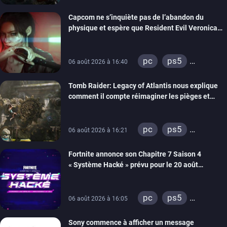
xbox series
Capcom ne s’inquiète pas de l’abandon du
switch 2
physique et espère que Resident Evil Veronica
imitera Requiem pour dynamiser la série
pc
ps5
06 août 2026 à 16:40
xbox series
Tomb Raider: Legacy of Atlantis nous explique
switch 2
comment il compte réimaginer les pièges et
énigmes dans une nouvelle vidéo des coulisses
de développement
pc
ps5
06 août 2026 à 16:21
xbox series
Fortnite annonce son Chapitre 7 Saison 4
switch 2
« Système Hacké » prévu pour le 20 août
prochain, tandis que Les Simpson ont fait leur
retour
pc
ps5
06 août 2026 à 16:05
xbox series
Sony commence à afficher un message
switch
ios