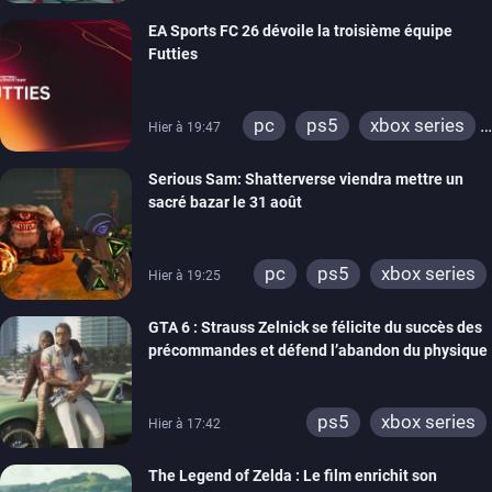
switch
EA Sports FC 26 dévoile la troisième équipe
Futties
pc
ps5
xbox series
Hier à 19:47
switch
ps4
Serious Sam: Shatterverse viendra mettre un
xbox one
switch 2
sacré bazar le 31 août
pc
ps5
xbox series
Hier à 19:25
GTA 6 : Strauss Zelnick se félicite du succès des
précommandes et défend l’abandon du physique
ps5
xbox series
Hier à 17:42
The Legend of Zelda : Le film enrichit son