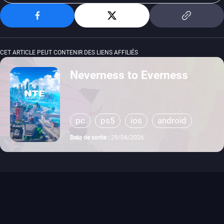
CET ARTICLE PEUT CONTENIR DES LIENS AFFILIÉS
Neverness to Everness
pc
ps5
ios
android
Date de sortie :
29/04/2026