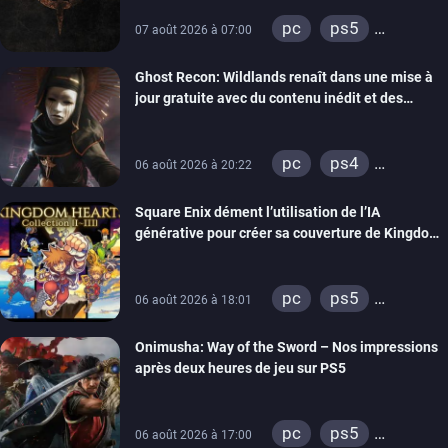
pc
ps5
07 août 2026 à 07:00
xbox series
Ghost Recon: Wildlands renaît dans une mise à
switch
ps4
jour gratuite avec du contenu inédit et des
xbox one
visuels améliorés
nintendo 64
pc
ps4
06 août 2026 à 20:22
xbox one
Square Enix dément l’utilisation de l’IA
générative pour créer sa couverture de Kingdom
Hearts Collection
pc
ps5
06 août 2026 à 18:01
xbox series
Onimusha: Way of the Sword – Nos impressions
switch 2
après deux heures de jeu sur PS5
pc
ps5
06 août 2026 à 17:00