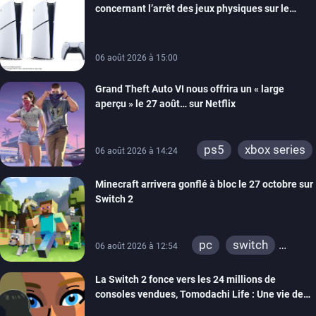
concernant l’arrêt des jeux physiques sur le
android
ps4
carton des PlayStation 5
xbox one
switch 2
06 août 2026 à 15:00
Grand Theft Auto VI nous offrira un « large
aperçu » le 27 août… sur Netflix
ps5
xbox series
06 août 2026 à 14:24
Minecraft arrivera gonflé à bloc le 27 octobre sur
Switch 2
pc
switch
06 août 2026 à 12:54
ps4
ps vita
La Switch 2 fonce vers les 24 millions de
xbox one
wiiu
consoles vendues, Tomodachi Life : Une vie de
3ds
ps3
rêve dépasse aujourd’hui les 8 millions