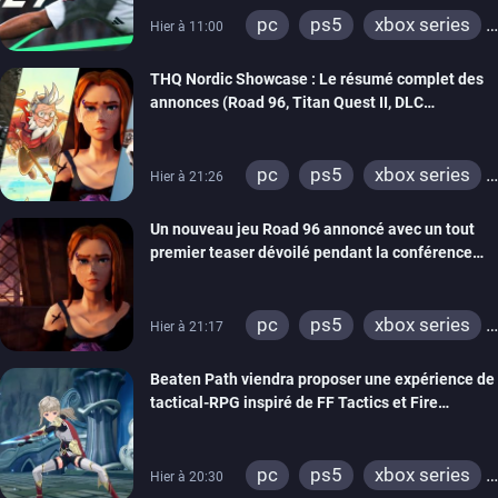
pc
ps5
xbox series
Hier à 11:00
switch 2
THQ Nordic Showcase : Le résumé complet des
annonces (Road 96, Titan Quest II, DLC
REANIMAL…)
pc
ps5
xbox series
Hier à 21:26
switch
stadia
ps4
Un nouveau jeu Road 96 annoncé avec un tout
xbox one
switch 2
premier teaser dévoilé pendant la conférence
THQ Nordic
pc
ps5
xbox series
Hier à 21:17
switch
stadia
ps4
Beaten Path viendra proposer une expérience de
xbox one
tactical-RPG inspiré de FF Tactics et Fire
Emblem
pc
ps5
xbox series
Hier à 20:30