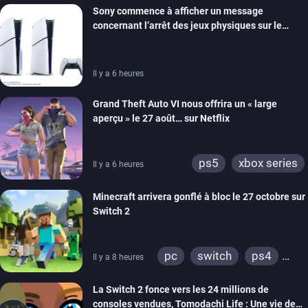
Sony commence à afficher un message
ps4
xbox one
concernant l’arrêt des jeux physiques sur le
switch 2
carton des PlayStation 5
Il y a 6 heures
Grand Theft Auto VI nous offrira un « large
aperçu » le 27 août… sur Netflix
ps5
xbox series
Il y a 6 heures
Minecraft arrivera gonflé à bloc le 27 octobre sur
Switch 2
pc
switch
ps4
Il y a 8 heures
ps vita
xbox one
La Switch 2 fonce vers les 24 millions de
wiiu
3ds
ps3
consoles vendues, Tomodachi Life : Une vie de