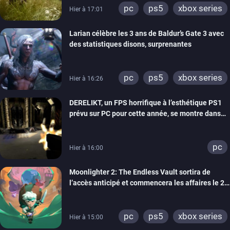
pc
ps5
xbox series
Hier à 17:01
Larian célèbre les 3 ans de Baldur’s Gate 3 avec
des statistiques disons, surprenantes
pc
ps5
xbox series
Hier à 16:26
DERELIKT, un FPS horrifique à l’esthétique PS1
prévu sur PC pour cette année, se montre dans
un trailer de gameplay
pc
Hier à 16:00
Moonlighter 2: The Endless Vault sortira de
l’accès anticipé et commencera les affaires le 2
septembre
pc
ps5
xbox series
Hier à 15:00