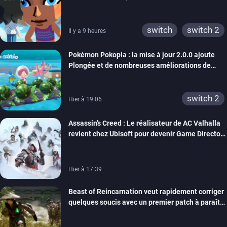
xbox 360
switch 2
rêve dépasse aujourd’hui les 8 millions
switch
switch 2
Il y a 9 heures
Pokémon Pokopia : la mise à jour 2.0.0 ajoute
Plongée et de nombreuses améliorations de
confort
switch 2
Hier à 19:06
Assassin’s Creed : Le réalisateur de AC Valhalla
revient chez Ubisoft pour devenir Game Director
de la marque
Hier à 17:39
Beast of Reincarnation veut rapidement corriger
quelques soucis avec un premier patch à paraître
bientôt