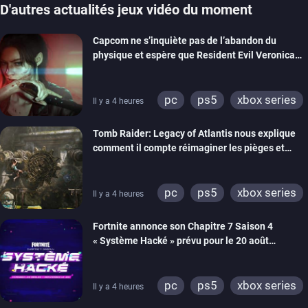
D'autres actualités jeux vidéo du moment
Capcom ne s’inquiète pas de l’abandon du
physique et espère que Resident Evil Veronica
imitera Requiem pour dynamiser la série
pc
ps5
xbox series
Il y a 4 heures
switch 2
Tomb Raider: Legacy of Atlantis nous explique
comment il compte réimaginer les pièges et
énigmes dans une nouvelle vidéo des coulisses
de développement
pc
ps5
xbox series
Il y a 4 heures
switch 2
Fortnite annonce son Chapitre 7 Saison 4
« Système Hacké » prévu pour le 20 août
prochain, tandis que Les Simpson ont fait leur
retour
pc
ps5
xbox series
Il y a 4 heures
switch
ios
android