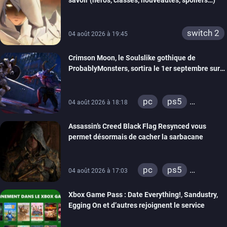
savoir (héros, classes, nouveautés, spoilers…)
switch 2
04 août 2026 à 19:45
Crimson Moon, le Soulslike gothique de
ProbablyMonsters, sortira le 1er septembre sur
PC, PS5 et Xbox Series
pc
ps5
04 août 2026 à 18:18
xbox series
Assassin’s Creed Black Flag Resynced vous
permet désormais de cacher la sarbacane
pc
ps5
04 août 2026 à 17:03
xbox series
Xbox Game Pass : Date Everything!, Sandustry,
Egging On et d’autres rejoignent le service