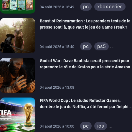
pc
xbox series
04 août 2026 à 16:49
xbox one
Beast of Reincarnation : Les premiers tests de la
presse sont là, que vaut le jeu de Game Freak ?
pc
ps5
04 août 2026 à 15:40
xbox series
God of War : Dave Bautista serait pressenti pour
reprendre le rôle de Kratos pour la série Amazon
04 août 2026 à 13:08
FIFA World Cup : Le studio Refactor Games,
derrière le jeu de Netflix, a été fermé par Delphi
Interactive
pc
ios
04 août 2026 à 10:00