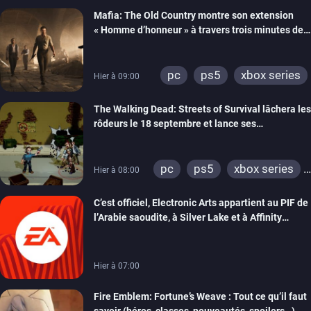
Mafia: The Old Country montre son extension
« Homme d’honneur » à travers trois minutes de
gameplay commenté
pc
ps5
xbox series
Hier à 09:00
The Walking Dead: Streets of Survival lâchera les
rôdeurs le 18 septembre et lance ses
précommandes
pc
ps5
xbox series
Hier à 08:00
switch
switch 2
C’est officiel, Electronic Arts appartient au PIF de
l’Arabie saoudite, à Silver Lake et à Affinity
Partners
Hier à 07:00
Fire Emblem: Fortune’s Weave : Tout ce qu’il faut