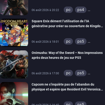
nintendo 64
pc
ps4
06 août 2026 à 20:22
xbox one
Square Enix dément l’utilisation de l’IA
générative pour créer sa couverture de Kingdom
Hearts Collection
pc
ps5
06 août 2026 à 18:01
xbox series
Onimusha: Way of the Sword – Nos impressions
switch 2
après deux heures de jeu sur PS5
pc
ps5
06 août 2026 à 17:00
xbox series
Capcom ne s’inquiète pas de l’abandon du
switch 2
physique et espère que Resident Evil Veronica
imitera Requiem pour dynamiser la série
pc
ps5