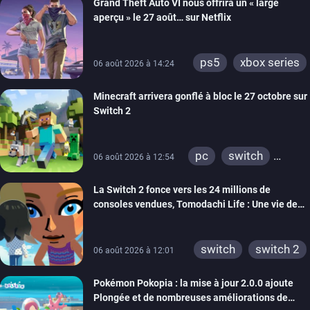
Grand Theft Auto VI nous offrira un « large
aperçu » le 27 août… sur Netflix
ps5
xbox series
06 août 2026 à 14:24
Minecraft arrivera gonflé à bloc le 27 octobre sur
Switch 2
pc
switch
06 août 2026 à 12:54
ps4
ps vita
La Switch 2 fonce vers les 24 millions de
xbox one
wiiu
consoles vendues, Tomodachi Life : Une vie de
3ds
ps3
rêve dépasse aujourd’hui les 8 millions
xbox 360
switch 2
switch
switch 2
06 août 2026 à 12:01
Pokémon Pokopia : la mise à jour 2.0.0 ajoute
Plongée et de nombreuses améliorations de