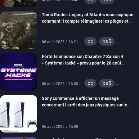
06 août 2026 à 16:40
xbox series
Tomb Raider: Legacy of Atlantis nous explique
switch 2
comment il compte réimaginer les pièges et
énigmes dans une nouvelle vidéo des coulisses
de développement
pc
ps5
06 août 2026 à 16:21
xbox series
Fortnite annonce son Chapitre 7 Saison 4
switch 2
« Système Hacké » prévu pour le 20 août
prochain, tandis que Les Simpson ont fait leur
retour
pc
ps5
06 août 2026 à 16:05
xbox series
Sony commence à afficher un message
switch
ios
concernant l’arrêt des jeux physiques sur le
android
ps4
carton des PlayStation 5
xbox one
switch 2
06 août 2026 à 15:00