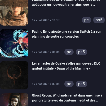
août pour un nouveau trailer ainsi que le
lancement des précommandes
pc
ps5
07 août 2026 à 12:17
Fading Echo ajoute une version Switch 2 à son
planning de sortie sur consoles
pc
ps5
07 août 2026 à 08:00
xbox series
Le remaster de Quake s’offre un nouveau DLC
gratuit intitulé « Dawn of the Machine »
pc
ps5
07 août 2026 à 07:00
xbox series
Ghost Recon: Wildlands renaît dans une mise à
switch
ps4
jour gratuite avec du contenu inédit et des
xbox one
visuels améliorés