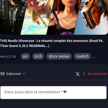
THQ Nordic Showcase : Le résumé complet des annonces (Road 96,
Titan Quest II, DLC REANIMAL…)
pc
ps5
xbox series
switch
Hier à 21:26
stadia
ps4
xbox one
switch 2
S'abonner
Se connecter