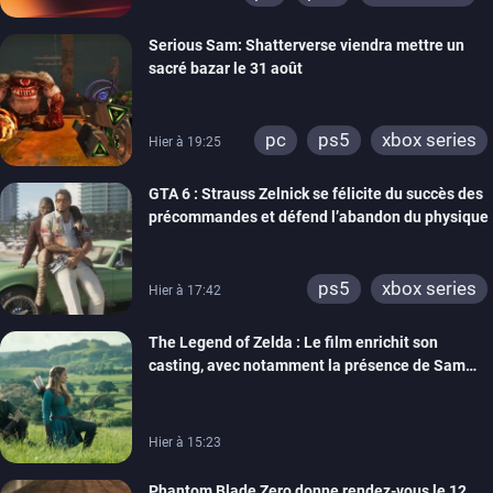
switch
ps4
Serious Sam: Shatterverse viendra mettre un
xbox one
switch 2
sacré bazar le 31 août
pc
ps5
xbox series
Hier à 19:25
GTA 6 : Strauss Zelnick se félicite du succès des
précommandes et défend l’abandon du physique
ps5
xbox series
Hier à 17:42
The Legend of Zelda : Le film enrichit son
casting, avec notamment la présence de Sam
Neill
Hier à 15:23
Phantom Blade Zero donne rendez-vous le 12