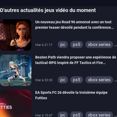
D'autres actualités jeux vidéo du moment
Un nouveau jeu Road 96 annoncé avec un tout
premier teaser dévoilé pendant la conférence
THQ Nordic
pc
ps5
xbox series
Hier à 21:17
switch
stadia
ps4
Beaten Path viendra proposer une expérience de
xbox one
tactical-RPG inspiré de FF Tactics et Fire
Emblem
pc
ps5
xbox series
Hier à 20:30
switch
EA Sports FC 26 dévoile la troisième équipe
Futties
pc
ps5
xbox series
Hier à 19:47