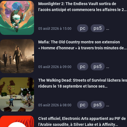
Moonlighter 2: The Endless Vault sortira de
l’accès anticipé et commencera les affaires le 2
septembre
pc
ps5
05 août 2026 à 15:00
xbox series
Mafia: The Old Country montre son extension
« Homme d’honneur » à travers trois minutes de
gameplay commenté
pc
ps5
05 août 2026 à 09:00
xbox series
The Walking Dead: Streets of Survival lâchera les
rôdeurs le 18 septembre et lance ses
précommandes
pc
ps5
05 août 2026 à 08:00
xbox series
C’est officiel, Electronic Arts appartient au PIF de
switch
switch 2
l’Arabie saoudite, à Silver Lake et à Affinity