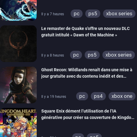
pc
ps5
xbox series
Il y a 7 heures
Le remaster de Quake s’offre un nouveau DLC
gratuit intitulé « Dawn of the Machine »
pc
ps5
xbox series
Il y a 8 heures
switch
ps4
Ghost Recon: Wildlands renaît dans une mise à
xbox one
nintendo 64
jour gratuite avec du contenu inédit et des
visuels améliorés
pc
ps4
xbox one
Il y a 19 heures
Square Enix dément l’utilisation de l’IA
générative pour créer sa couverture de Kingdom
Hearts Collection