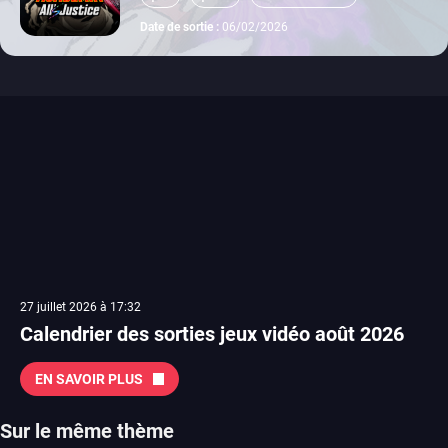
switch 2
Date de sortie :
06/02/2026
27 juillet 2026 à 17:32
Calendrier des sorties jeux vidéo août 2026
EN SAVOIR PLUS
Sur le même thème