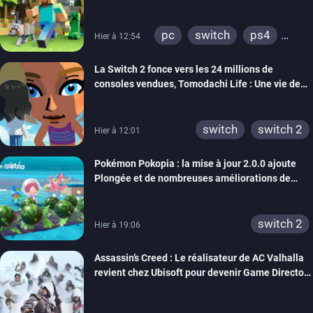
pc
switch
ps4
Hier à 12:54
ps vita
xbox one
La Switch 2 fonce vers les 24 millions de
wiiu
3ds
ps3
consoles vendues, Tomodachi Life : Une vie de
xbox 360
switch 2
rêve dépasse aujourd’hui les 8 millions
switch
switch 2
Hier à 12:01
Pokémon Pokopia : la mise à jour 2.0.0 ajoute
Plongée et de nombreuses améliorations de
confort
switch 2
Hier à 19:06
Assassin’s Creed : Le réalisateur de AC Valhalla
revient chez Ubisoft pour devenir Game Director
de la marque