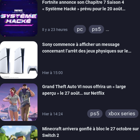
Fortnite annonce son Chapitre 7 Saison 4
« Système Hacké » prévu pour le 20 août
prochain, tandis que Les Simpson ont fait leur
retour
pc
ps5
Il y a 23 heures
xbox series
switch
Sony commence à afficher un message
ios
android
ps4
concernant l’arrêt des jeux physiques sur le
xbox one
switch 2
carton des PlayStation 5
Hier à 15:00
Grand Theft Auto VI nous offrira un « large
aperçu » le 27 août… sur Netflix
ps5
xbox series
Hier à 14:24
Minecraft arrivera gonflé à bloc le 27 octobre sur
Switch 2