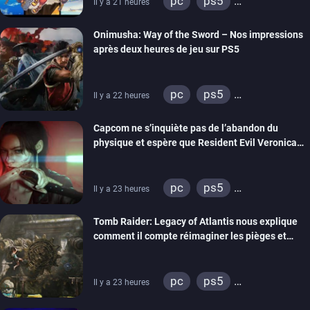
pc
ps5
Il y a 21 heures
xbox series
switch 2
Onimusha: Way of the Sword – Nos impressions
après deux heures de jeu sur PS5
pc
ps5
Il y a 22 heures
xbox series
switch 2
Capcom ne s’inquiète pas de l’abandon du
physique et espère que Resident Evil Veronica
imitera Requiem pour dynamiser la série
pc
ps5
Il y a 23 heures
xbox series
switch 2
Tomb Raider: Legacy of Atlantis nous explique
comment il compte réimaginer les pièges et
énigmes dans une nouvelle vidéo des coulisses
de développement
pc
ps5
Il y a 23 heures
xbox series
switch 2