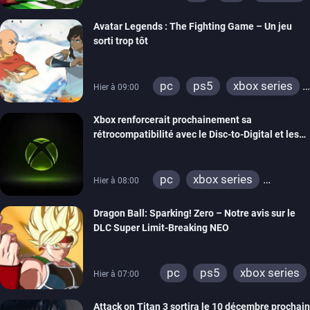
Avatar Legends : The Fighting Game – Un jeu
sorti trop tôt
pc
ps5
xbox series
Hier à 09:00
switch
switch 2
Xbox renforcerait prochainement sa
rétrocompatibilité avec le Disc-to-Digital et les
portages de jeux Xbox 360 sur PC
pc
xbox series
Hier à 08:00
xbox one
xbox 360
Dragon Ball: Sparking! Zero – Notre avis sur le
DLC Super Limit-Breaking NEO
pc
ps5
xbox series
Hier à 07:00
Attack on Titan 3 sortira le 10 décembre prochain