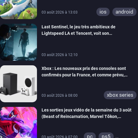
ios
android
03 août 2026 à 13:03
Last Sentinel, le jeu très ambitieux de
Lightspeed LA et Tencent, voit son
développement coupé, 80 personnes sont
licenciées
03 août 2026 à 12:10
Xbox : Les nouveaux prix des consoles sont
confirmés pour la France, et comme prévu,
l’addition est salée
xbox series
03 août 2026 à 08:00
Les sorties jeux vidéo de la semaine du 3 août
(Beast of Reincarnation, Marvel Tōkon,
Sovereign Tower…)
pc
ps5
03 août 2026 à 07:00