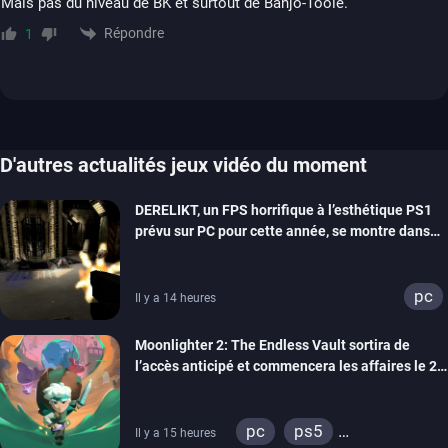
Mais pas du niveau de BK et surtout de Banjo-Tooie.
Répondre
1
D'autres actualités jeux vidéo du moment
DERELIKT, un FPS horrifique à l’esthétique PS1
prévu sur PC pour cette année, se montre dans
un trailer de gameplay
pc
Il y a 14 heures
Moonlighter 2: The Endless Vault sortira de
l’accès anticipé et commencera les affaires le 2
septembre
pc
ps5
Il y a 15 heures