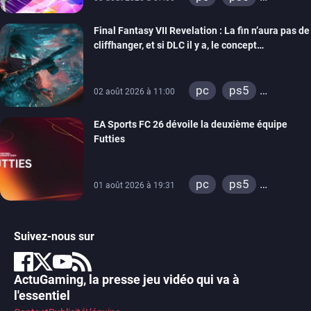
xbox series
Final Fantasy VII Revelation : La fin n’aura pas de
switch
ps4
cliffhanger, et si DLC il y a, le concept
xbox one
d’INTERmission pourrait être repris
switch 2
pc
ps5
02 août 2026 à 11:00
xbox series
EA Sports FC 26 dévoile la deuxième équipe
switch 2
Futties
pc
ps5
01 août 2026 à 19:31
xbox series
switch
ps4
Suivez-nous sur
xbox one
switch 2
ActuGaming, la presse jeu vidéo qui va à
l'essentiel