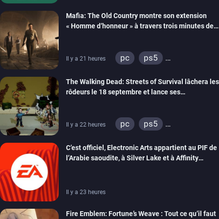
xbox series
Mafia: The Old Country montre son extension
« Homme d’honneur » à travers trois minutes de
gameplay commenté
pc
ps5
Il y a 21 heures
xbox series
The Walking Dead: Streets of Survival lâchera les
rôdeurs le 18 septembre et lance ses
précommandes
pc
ps5
Il y a 22 heures
xbox series
switch
C’est officiel, Electronic Arts appartient au PIF de
switch 2
l’Arabie saoudite, à Silver Lake et à Affinity
Partners
Il y a 23 heures
Fire Emblem: Fortune’s Weave : Tout ce qu’il faut