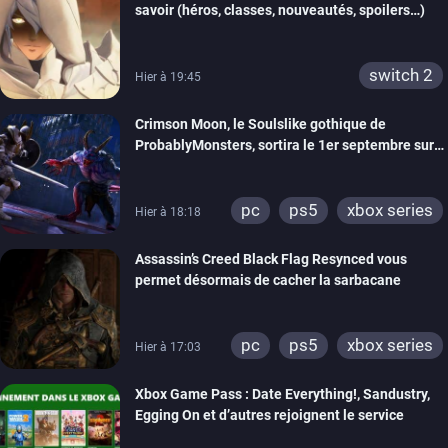
savoir (héros, classes, nouveautés, spoilers…)
switch 2
Hier à 19:45
Crimson Moon, le Soulslike gothique de
ProbablyMonsters, sortira le 1er septembre sur
PC, PS5 et Xbox Series
pc
ps5
xbox series
Hier à 18:18
Assassin’s Creed Black Flag Resynced vous
permet désormais de cacher la sarbacane
pc
ps5
xbox series
Hier à 17:03
Xbox Game Pass : Date Everything!, Sandustry,
Egging On et d’autres rejoignent le service