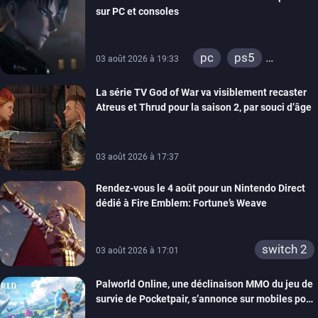
sur PC et consoles
pc
ps5
03 août 2026 à 19:33
xbox series
La série TV God of War va visiblement recaster
switch 2
Atreus et Thrud pour la saison 2, par souci d’âge
03 août 2026 à 17:37
Rendez-vous le 4 août pour un Nintendo Direct
dédié à Fire Emblem: Fortune’s Weave
switch 2
03 août 2026 à 17:01
Palworld Online, une déclinaison MMO du jeu de
survie de Pocketpair, s’annonce sur mobiles pour
cette année