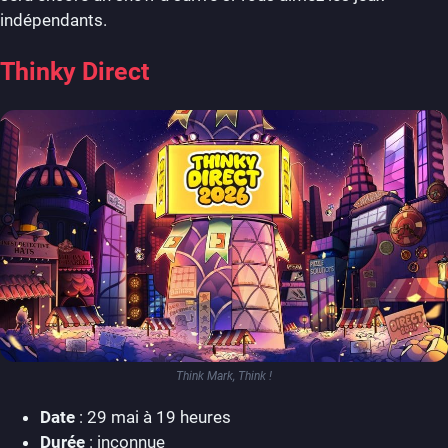
indépendants.
Thinky Direct
Think Mark, Think !
Date
: 29 mai à 19 heures
Durée
: inconnue