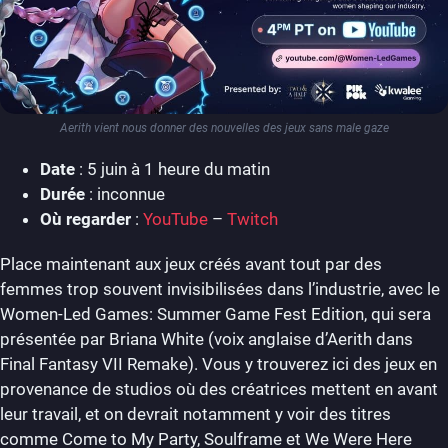
Aerith vient nous donner des nouvelles des jeux sans male gaze
Date
: 5 juin à 1 heure du matin
Durée
: inconnue
Où regarder
:
YouTube
–
Twitch
Place maintenant aux jeux créés avant tout par des
femmes trop souvent invisibilisées dans l’industrie, avec le
Women-Led Games: Summer Game Fest Edition, qui sera
présentée par Briana White (voix anglaise d’Aerith dans
Final Fantasy VII Remake). Vous y trouverez ici des jeux en
provenance de studios où des créatrices mettent en avant
leur travail, et on devrait notamment y voir des titres
comme Come to My Party, Soulframe et We Were Here