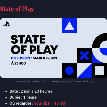
State of Play
Une émission à deux doigts d’être payante vu l’humeur de Sony
Date
: 2 juin à 23 heures
Durée
: 1 heure
Où regarder
:
YouTube
–
Twitch