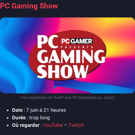
PC Gaming Show
Une cinquantaine de *baille* jeux PC intéressants au…zzzzzz
Date
: 7 juin à 21 heures
Durée
: trop long
Où regarder
:
YouTube
–
Twitch