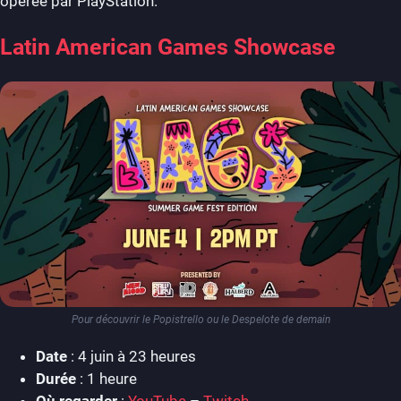
opérée par PlayStation.
Latin American Games Showcase
Pour découvrir le Popistrello ou le Despelote de demain
Date
: 4 juin à 23 heures
Durée
: 1 heure
Où regarder
:
YouTube
–
Twitch