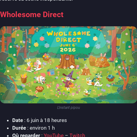
Wholesome Direct
L’instant pipou
Date
: 6 juin à 18 heures
Durée
: environ 1 h
Où regarder
:
YouTube
–
Twitch