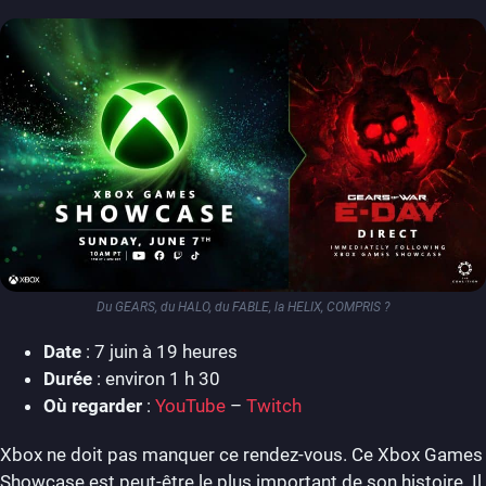
Du GEARS, du HALO, du FABLE, la HELIX, COMPRIS ?
Date
: 7 juin à 19 heures
Durée
: environ 1 h 30
Où regarder
:
YouTube
–
Twitch
Xbox ne doit pas manquer ce rendez-vous. Ce Xbox Games
Showcase est peut-être le plus important de son histoire. Il