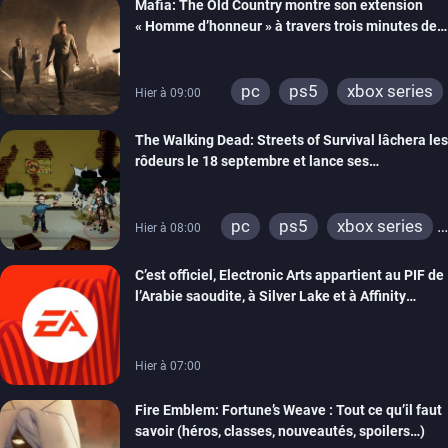
Mafia: The Old Country montre son extension
« Homme d’honneur » à travers trois minutes de
gameplay commenté
pc
ps5
xbox series
Hier à 09:00
The Walking Dead: Streets of Survival lâchera les
rôdeurs le 18 septembre et lance ses
précommandes
pc
ps5
xbox series
Hier à 08:00
switch
switch 2
C’est officiel, Electronic Arts appartient au PIF de
l’Arabie saoudite, à Silver Lake et à Affinity
Partners
Hier à 07:00
Fire Emblem: Fortune’s Weave : Tout ce qu’il faut
savoir (héros, classes, nouveautés, spoilers…)