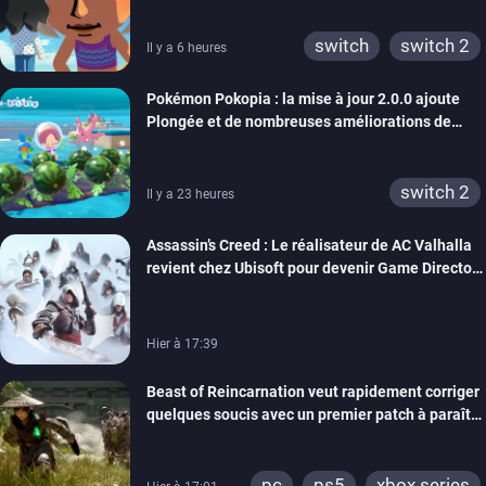
switch
switch 2
Il y a 6 heures
Pokémon Pokopia : la mise à jour 2.0.0 ajoute
Plongée et de nombreuses améliorations de
confort
switch 2
Il y a 23 heures
Assassin’s Creed : Le réalisateur de AC Valhalla
revient chez Ubisoft pour devenir Game Director
de la marque
Hier à 17:39
Beast of Reincarnation veut rapidement corriger
quelques soucis avec un premier patch à paraître
bientôt
pc
ps5
xbox series