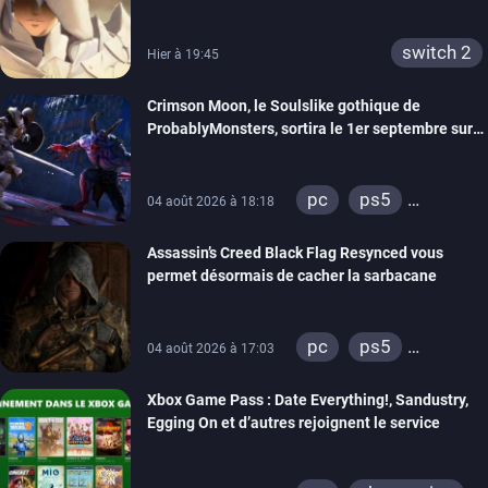
switch 2
Hier à 19:45
Crimson Moon, le Soulslike gothique de
ProbablyMonsters, sortira le 1er septembre sur
PC, PS5 et Xbox Series
pc
ps5
04 août 2026 à 18:18
xbox series
Assassin’s Creed Black Flag Resynced vous
permet désormais de cacher la sarbacane
pc
ps5
04 août 2026 à 17:03
xbox series
Xbox Game Pass : Date Everything!, Sandustry,
Egging On et d’autres rejoignent le service