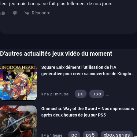
leur jeu mais bon ça se fait plus tellement de nos jours
Répondre
1
D'autres actualités jeux vidéo du moment
Square Enix dément l’utilisation de l’IA
générative pour créer sa couverture de Kingdom
Hearts Collection
pc
ps5
Il y a 21 minutes
xbox series
switch 2
Onimusha: Way of the Sword – Nos impressions
après deux heures de jeu sur PS5
pc
ps5
xbox series
Il y a 1 heure