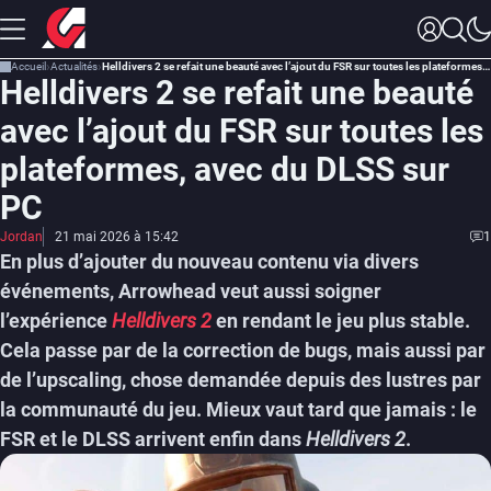
Accueil
Actualités
Helldivers 2 se refait une beauté avec l’ajout du FSR sur toutes les plateformes, avec du DLSS sur PC
Helldivers 2 se refait une beauté
avec l’ajout du FSR sur toutes les
plateformes, avec du DLSS sur
PC
Jordan
21 mai 2026 à 15:42
1
En plus d’ajouter du nouveau contenu via divers
événements, Arrowhead veut aussi soigner
l’expérience
Helldivers 2
en rendant le jeu plus stable.
Cela passe par de la correction de bugs, mais aussi par
de l’upscaling, chose demandée depuis des lustres par
la communauté du jeu. Mieux vaut tard que jamais : le
FSR et le DLSS arrivent enfin dans
Helldivers 2
.