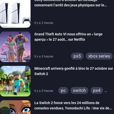
ps4
xbox one
concernant l’arrêt des jeux physiques sur le
switch 2
carton des PlayStation 5
Il y a 3 heures
Grand Theft Auto VI nous offrira un « large
aperçu » le 27 août… sur Netflix
ps5
xbox series
Il y a 3 heures
Minecraft arrivera gonflé à bloc le 27 octobre sur
Switch 2
pc
switch
ps4
Il y a 5 heures
ps vita
xbox one
La Switch 2 fonce vers les 24 millions de
wiiu
3ds
ps3
consoles vendues, Tomodachi Life : Une vie de
xbox 360
switch 2
rêve dépasse aujourd’hui les 8 millions