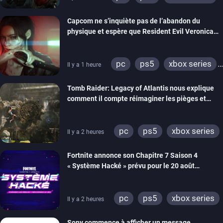
switch 2
Capcom ne s’inquiète pas de l’abandon du
physique et espère que Resident Evil Veronica
imitera Requiem pour dynamiser la série
pc
ps5
xbox series
Il y a 1 heure
switch 2
Tomb Raider: Legacy of Atlantis nous explique
comment il compte réimaginer les pièges et
énigmes dans une nouvelle vidéo des coulisses
de développement
pc
ps5
xbox series
Il y a 2 heures
switch 2
Fortnite annonce son Chapitre 7 Saison 4
« Système Hacké » prévu pour le 20 août
prochain, tandis que Les Simpson ont fait leur
retour
pc
ps5
xbox series
Il y a 2 heures
switch
ios
android
Sony commence à afficher un message