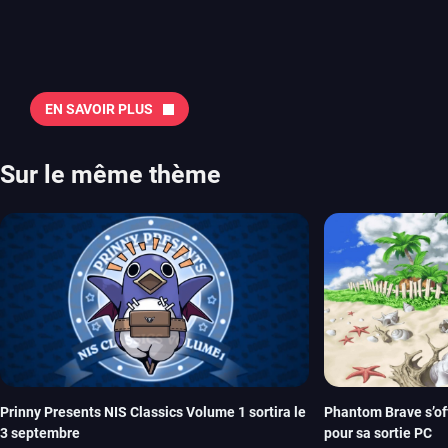
juillet avec Assassin’s Creed et Splatoon. Voyons ensemble tout ce q
Quelles sont les sorties à retenir en août 2026 ? Avant de vous lister jeu par jeu, découvrez
notre sélection en vidéo, qui revient sur les titres à ne pas manquer 
majeures. On pense évidemment au nouveau jeu de combat de Arc 
Tokon ou encore Beast of Reincarnation, qui nous montre que Game F
EN SAVOIR PLUS
chose d’ambitieux que Pokémon. On n’oubliera pas la période de G
Plague Tale et Metal Gear Solid qui seront là. La liste de toutes les s
2026 Vous trouverez ici tous les jeux majeurs qui sortiront au mois 
Sur le même thème
aussi les jeux de ce mois dans notre page dédiée…
Prinny Presents NIS Classics Volume 1 sortira le
Phantom Brave s’off
3 septembre
pour sa sortie PC