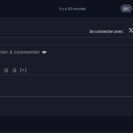
lancement des précommandes
pc
Il y a 55 minutes
Se connecter avec :
[+]