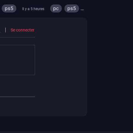
ps5
pc
ps5
Il y a 5 heures
xbox series
Se connecter