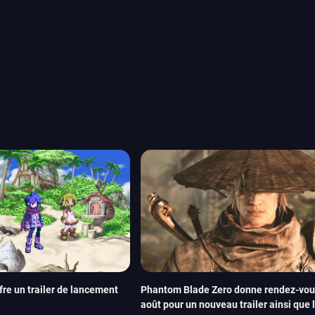
ui arrivera en août 2026.
ou les productions plus
System Works avec Marvel
reak sait faire autre
amescom, avec Star Wars,
orties jeux vidéo de août
de juin. Vous trouverez
re un trailer de lancement
Phantom Blade Zero donne rendez-vous
août pour un nouveau trailer ainsi que 