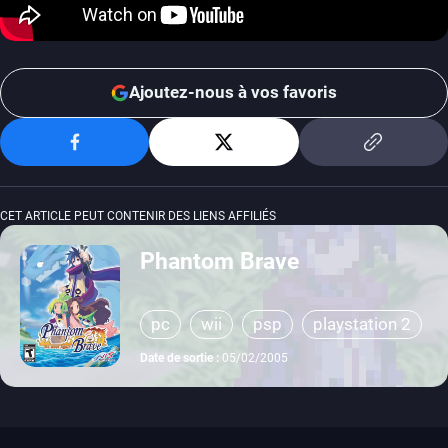
Ajoutez-nous à vos favoris
CET ARTICLE PEUT CONTENIR DES LIENS AFFILIÉS
Phantom Brave
pc
wii
psp
playstation 2
Date de sortie :
05/02/2005