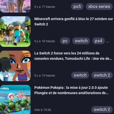
ps5
xbox series
Il y a 17 heures
Minecraft arrivera gonflé à bloc le 27 octobre sur
Switch 2
pc
switch
ps4
Il y a 18 heures
ps vita
xbox one
La Switch 2 fonce vers les 24 millions de
wiiu
3ds
ps3
consoles vendues, Tomodachi Life : Une vie de
xbox 360
switch 2
rêve dépasse aujourd’hui les 8 millions
switch
switch 2
Il y a 19 heures
Pokémon Pokopia : la mise à jour 2.0.0 ajoute
Plongée et de nombreuses améliorations de
confort
switch 2
Hier à 19:06