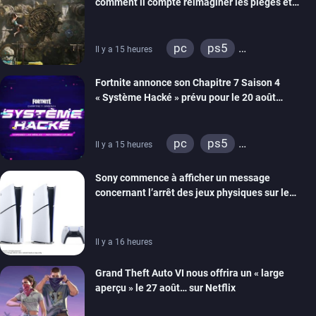
comment il compte réimaginer les pièges et
énigmes dans une nouvelle vidéo des coulisses
de développement
pc
ps5
Il y a 15 heures
xbox series
switch 2
Fortnite annonce son Chapitre 7 Saison 4
« Système Hacké » prévu pour le 20 août
prochain, tandis que Les Simpson ont fait leur
retour
pc
ps5
Il y a 15 heures
xbox series
switch
Sony commence à afficher un message
ios
android
ps4
concernant l’arrêt des jeux physiques sur le
xbox one
switch 2
carton des PlayStation 5
Il y a 16 heures
Grand Theft Auto VI nous offrira un « large
aperçu » le 27 août… sur Netflix