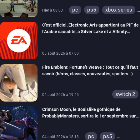
pc
ps5
xbox series
Hier à 08:00
switch
switch 2
C’est officiel, Electronic Arts appartient au PIF de
l’Arabie saoudite, à Silver Lake et à Affinity
Partners
05 août 2026 à 07:00
Fire Emblem: Fortune’s Weave : Tout ce qu’il faut
savoir (héros, classes, nouveautés, spoilers…)
switch 2
04 août 2026 à 19:45
Crimson Moon, le Soulslike gothique de
ProbablyMonsters, sortira le 1er septembre sur
PC, PS5 et Xbox Series
pc
ps5
04 août 2026 à 18:18