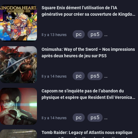
Square Enix dément l’utilisation de l’IA
générative pour créer sa couverture de Kingdom
Hearts Collection
pc
ps5
Il y a 13 heures
xbox series
switch 2
Onimusha: Way of the Sword – Nos impressions
après deux heures de jeu sur PS5
pc
ps5
Il y a 14 heures
xbox series
switch 2
Capcom ne s’inquiète pas de l’abandon du
physique et espère que Resident Evil Veronica
imitera Requiem pour dynamiser la série
pc
ps5
Il y a 14 heures
xbox series
switch 2
Tomb Raider: Legacy of Atlantis nous explique