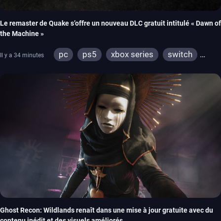
Le remaster de Quake s’offre un nouveau DLC gratuit intitulé « Dawn of
the Machine »
pc
ps5
xbox series
switch
Il y a 34 minutes
ps4
xbox one
nintendo 64
Ghost Recon: Wildlands renaît dans une mise à jour gratuite avec du
contenu inédit et des visuels améliorés