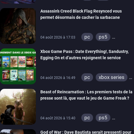
xbox series
Assassin’s Creed Black Flag Resynced vous
permet désormais de cacher la sarbacane
pc
ps5
04 août 2026 à 17:03
xbox series
Xbox Game Pass : Date Everything!, Sandustry,
Egging On et d’autres rejoignent le service
pc
xbox series
04 août 2026 à 16:49
xbox one
Beast of Reincarnation : Les premiers tests de la
presse sont là, que vaut le jeu de Game Freak ?
pc
ps5
04 août 2026 à 15:40
xbox series
God of War : Dave Bautista serait pressenti pour