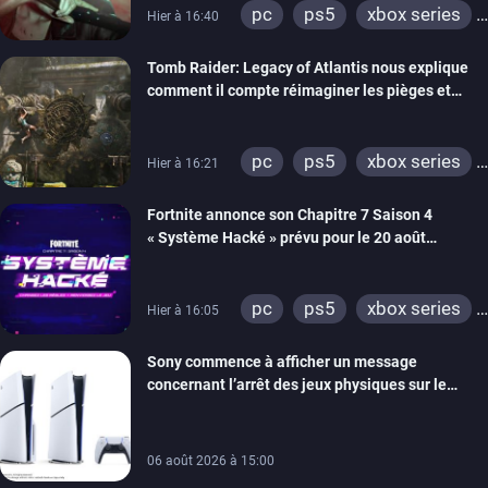
pc
ps5
xbox series
Hier à 16:40
switch 2
Tomb Raider: Legacy of Atlantis nous explique
comment il compte réimaginer les pièges et
énigmes dans une nouvelle vidéo des coulisses
de développement
pc
ps5
xbox series
Hier à 16:21
switch 2
Fortnite annonce son Chapitre 7 Saison 4
« Système Hacké » prévu pour le 20 août
prochain, tandis que Les Simpson ont fait leur
retour
pc
ps5
xbox series
Hier à 16:05
switch
ios
android
Sony commence à afficher un message
ps4
xbox one
concernant l’arrêt des jeux physiques sur le
switch 2
carton des PlayStation 5
06 août 2026 à 15:00