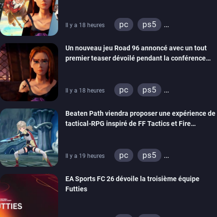
REANIMAL…)
pc
ps5
Il y a 18 heures
xbox series
switch
Un nouveau jeu Road 96 annoncé avec un tout
stadia
ps4
premier teaser dévoilé pendant la conférence
xbox one
switch 2
THQ Nordic
pc
ps5
Il y a 18 heures
xbox series
switch
Beaten Path viendra proposer une expérience de
stadia
ps4
tactical-RPG inspiré de FF Tactics et Fire
xbox one
Emblem
pc
ps5
Il y a 19 heures
xbox series
switch
EA Sports FC 26 dévoile la troisième équipe
Futties