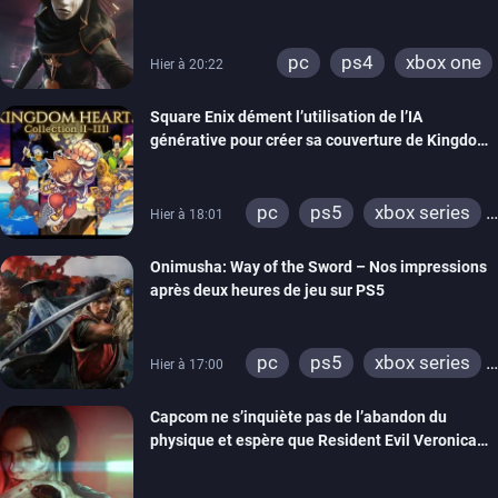
visuels améliorés
pc
ps4
xbox one
Hier à 20:22
Square Enix dément l’utilisation de l’IA
générative pour créer sa couverture de Kingdom
Hearts Collection
pc
ps5
xbox series
Hier à 18:01
switch 2
Onimusha: Way of the Sword – Nos impressions
après deux heures de jeu sur PS5
pc
ps5
xbox series
Hier à 17:00
switch 2
Capcom ne s’inquiète pas de l’abandon du
physique et espère que Resident Evil Veronica
imitera Requiem pour dynamiser la série