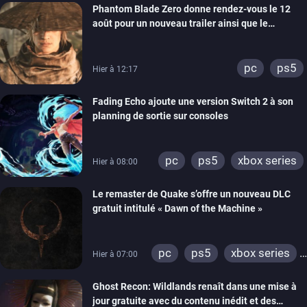
Phantom Blade Zero donne rendez-vous le 12
août pour un nouveau trailer ainsi que le
lancement des précommandes
pc
ps5
Hier à 12:17
Fading Echo ajoute une version Switch 2 à son
planning de sortie sur consoles
pc
ps5
xbox series
Hier à 08:00
Le remaster de Quake s’offre un nouveau DLC
gratuit intitulé « Dawn of the Machine »
pc
ps5
xbox series
Hier à 07:00
switch
ps4
Ghost Recon: Wildlands renaît dans une mise à
xbox one
nintendo 64
jour gratuite avec du contenu inédit et des