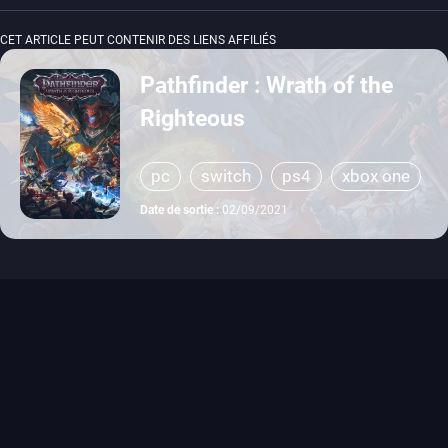
CET ARTICLE PEUT CONTENIR DES LIENS AFFILIÉS
Pathfinder : Wrath of the
Righteous
pc
switch
ps4
xbox one
Date de sortie :
02/09/2021