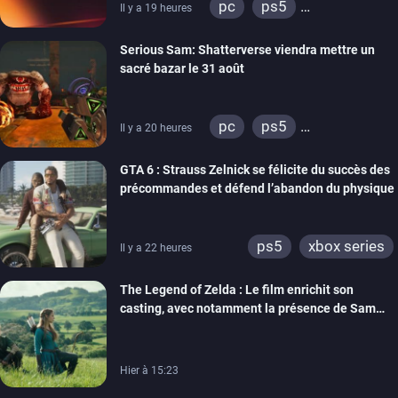
pc
ps5
Il y a 19 heures
xbox series
switch
Serious Sam: Shatterverse viendra mettre un
ps4
xbox one
sacré bazar le 31 août
switch 2
pc
ps5
Il y a 20 heures
xbox series
GTA 6 : Strauss Zelnick se félicite du succès des
précommandes et défend l’abandon du physique
ps5
xbox series
Il y a 22 heures
The Legend of Zelda : Le film enrichit son
casting, avec notamment la présence de Sam
Neill
Hier à 15:23