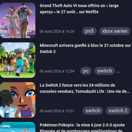
Grand Theft Auto VI nous offrira un « large
aperçu » le 27 août… sur Netflix
ps5
xbox series
06 août 2026 à 14:24
Minecraft arrivera gonflé à bloc le 27 octobre sur
Switch 2
pc
switch
06 août 2026 à 12:54
ps4
ps vita
La Switch 2 fonce vers les 24 millions de
xbox one
wiiu
consoles vendues, Tomodachi Life : Une vie de
3ds
ps3
rêve dépasse aujourd’hui les 8 millions
xbox 360
switch 2
switch
switch 2
06 août 2026 à 12:01
Pokémon Pokopia : la mise à jour 2.0.0 ajoute
Plongée et de nombreuses améliorations de