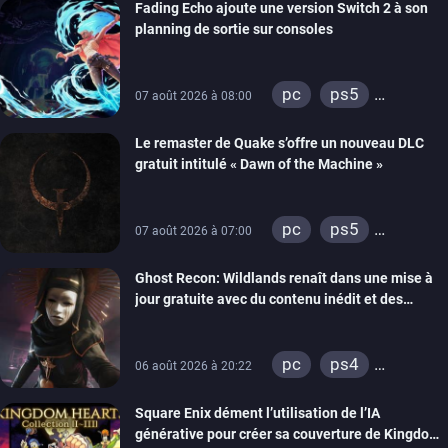
Fading Echo ajoute une version Switch 2 à son
planning de sortie sur consoles
pc
ps5
07 août 2026 à 08:00
xbox series
Le remaster de Quake s’offre un nouveau DLC
gratuit intitulé « Dawn of the Machine »
pc
ps5
07 août 2026 à 07:00
xbox series
Ghost Recon: Wildlands renaît dans une mise à
switch
ps4
jour gratuite avec du contenu inédit et des
xbox one
visuels améliorés
nintendo 64
pc
ps4
06 août 2026 à 20:22
xbox one
Square Enix dément l’utilisation de l’IA
générative pour créer sa couverture de Kingdom