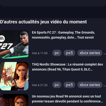
D'autres actualités jeux vidéo du moment
EA Sports FC 27 : Gameplay, The Grounds,
nouveautés, gameplay, date… Tout savoir
pc
ps5
xbox series
Hier à 11:00
switch 2
THQ Nordic Showcase : Le résumé complet des
annonces (Road 96, Titan Quest II, DLC
REANIMAL…)
pc
ps5
xbox series
Hier à 21:26
switch
stadia
ps4
Un nouveau jeu Road 96 annoncé avec un tout
xbox one
switch 2
premier teaser dévoilé pendant la conférence