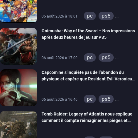
Hearts Collection
pc
ps5
06 août 2026 à 18:01
xbox series
Onimusha: Way of the Sword – Nos impressions
switch 2
après deux heures de jeu sur PS5
pc
ps5
06 août 2026 à 17:00
xbox series
Capcom ne s’inquiète pas de l’abandon du
switch 2
physique et espère que Resident Evil Veronica
imitera Requiem pour dynamiser la série
pc
ps5
06 août 2026 à 16:40
xbox series
Tomb Raider: Legacy of Atlantis nous explique
switch 2
comment il compte réimaginer les pièges et
énigmes dans une nouvelle vidéo des coulisses
de développement