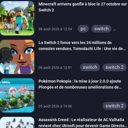
Minecraft arrivera gonflé à bloc le 27 octobre sur
Switch 2
pc
switch
06 août 2026 à 12:54
ps4
ps vita
La Switch 2 fonce vers les 24 millions de
xbox one
wiiu
consoles vendues, Tomodachi Life : Une vie de
3ds
ps3
rêve dépasse aujourd’hui les 8 millions
xbox 360
switch 2
switch
switch 2
06 août 2026 à 12:01
Pokémon Pokopia : la mise à jour 2.0.0 ajoute
Plongée et de nombreuses améliorations de
confort
switch 2
05 août 2026 à 19:06
Assassin’s Creed : Le réalisateur de AC Valhalla
revient chez Ubisoft pour devenir Game Director