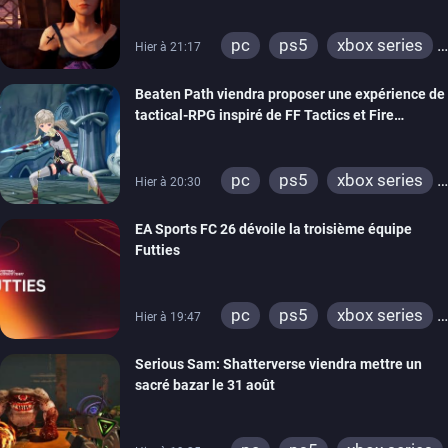
THQ Nordic
pc
ps5
xbox series
Hier à 21:17
switch
stadia
ps4
Beaten Path viendra proposer une expérience de
xbox one
tactical-RPG inspiré de FF Tactics et Fire
Emblem
pc
ps5
xbox series
Hier à 20:30
switch
EA Sports FC 26 dévoile la troisième équipe
Futties
pc
ps5
xbox series
Hier à 19:47
switch
ps4
Serious Sam: Shatterverse viendra mettre un
xbox one
switch 2
sacré bazar le 31 août