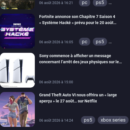
pc
ps5
06 août 2026 à 16:21
xbox series
Fortnite annonce son Chapitre 7 Saison 4
switch 2
« Système Hacké » prévu pour le 20 août
prochain, tandis que Les Simpson ont fait leur
retour
pc
ps5
06 août 2026 à 16:05
xbox series
Sony commence à afficher un message
switch
ios
concernant l’arrêt des jeux physiques sur le
android
ps4
carton des PlayStation 5
xbox one
switch 2
06 août 2026 à 15:00
Grand Theft Auto VI nous offrira un « large
aperçu » le 27 août… sur Netflix
ps5
xbox series
06 août 2026 à 14:24