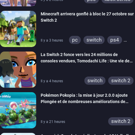
Minecraft arrivera gonflé à bloc le 27 octobre sur
Switch 2
pc
switch
ps4
Il y a 3 heures
ps vita
xbox one
La Switch 2 fonce vers les 24 millions de
wiiu
3ds
ps3
consoles vendues, Tomodachi Life : Une vie de
xbox 360
switch 2
rêve dépasse aujourd’hui les 8 millions
switch
switch 2
Il y a 4 heures
Pokémon Pokopia : la mise à jour 2.0.0 ajoute
Plongée et de nombreuses améliorations de
confort
switch 2
Il y a 21 heures