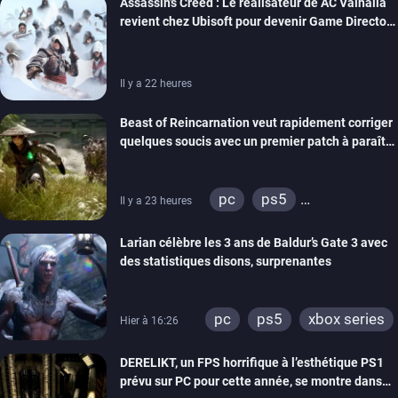
Assassin’s Creed : Le réalisateur de AC Valhalla
revient chez Ubisoft pour devenir Game Director
de la marque
Il y a 22 heures
Beast of Reincarnation veut rapidement corriger
quelques soucis avec un premier patch à paraître
bientôt
pc
ps5
Il y a 23 heures
xbox series
Larian célèbre les 3 ans de Baldur’s Gate 3 avec
des statistiques disons, surprenantes
pc
ps5
xbox series
Hier à 16:26
DERELIKT, un FPS horrifique à l’esthétique PS1
prévu sur PC pour cette année, se montre dans