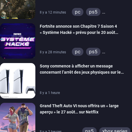
de développement
pc
ps5
Il y a 12 minutes
xbox series
switch 2
Fortnite annonce son Chapitre 7 Saison 4
« Système Hacké » prévu pour le 20 août
prochain, tandis que Les Simpson ont fait leur
retour
pc
ps5
Il y a 28 minutes
xbox series
switch
Sony commence à afficher un message
ios
android
ps4
concernant l’arrêt des jeux physiques sur le
xbox one
switch 2
carton des PlayStation 5
Il y a 1 heure
Grand Theft Auto VI nous offrira un « large
aperçu » le 27 août… sur Netflix
ps5
xbox series
Il y a 2 heures