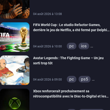
04 août 2026 à 13:08
FIFA World Cup : Le studio Refactor Games,
derrière le jeu de Netflix, a été fermé par Delphi
Interactive
pc
ios
04 août 2026 à 10:00
android
Avatar Legends : The Fighting Game – Un jeu
sorti trop tôt
pc
ps5
04 août 2026 à 09:00
xbox series
Xbox renforcerait prochainement sa
switch
switch 2
rétrocompatibilité avec le Disc-to-Digital et les
portages de jeux Xbox 360 sur PC