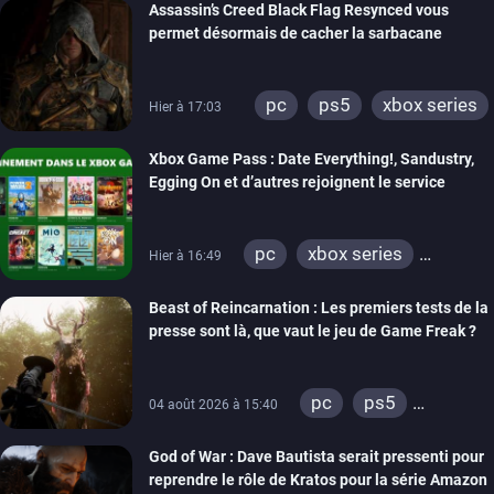
Assassin’s Creed Black Flag Resynced vous
permet désormais de cacher la sarbacane
pc
ps5
xbox series
Hier à 17:03
Xbox Game Pass : Date Everything!, Sandustry,
Egging On et d’autres rejoignent le service
pc
xbox series
Hier à 16:49
xbox one
Beast of Reincarnation : Les premiers tests de la
presse sont là, que vaut le jeu de Game Freak ?
pc
ps5
04 août 2026 à 15:40
xbox series
God of War : Dave Bautista serait pressenti pour
reprendre le rôle de Kratos pour la série Amazon