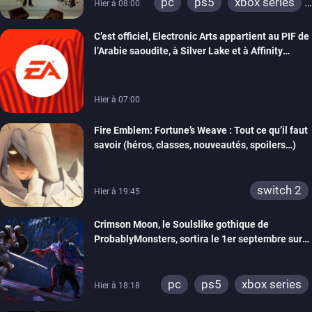
pc
ps5
xbox series
Hier à 08:00
switch
switch 2
C’est officiel, Electronic Arts appartient au PIF de
l’Arabie saoudite, à Silver Lake et à Affinity
Partners
Hier à 07:00
Fire Emblem: Fortune’s Weave : Tout ce qu’il faut
savoir (héros, classes, nouveautés, spoilers…)
switch 2
Hier à 19:45
Crimson Moon, le Soulslike gothique de
ProbablyMonsters, sortira le 1er septembre sur
PC, PS5 et Xbox Series
pc
ps5
xbox series
Hier à 18:18