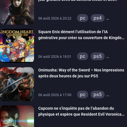
visuels améliorés
pc
ps4
06 août 2026 à 20:22
xbox one
Square Enix dément l’utilisation de l’IA
générative pour créer sa couverture de Kingdom
Hearts Collection
pc
ps5
06 août 2026 à 18:01
xbox series
Onimusha: Way of the Sword – Nos impressions
switch 2
après deux heures de jeu sur PS5
pc
ps5
06 août 2026 à 17:00
xbox series
Capcom ne s’inquiète pas de l’abandon du
switch 2
physique et espère que Resident Evil Veronica
imitera Requiem pour dynamiser la série