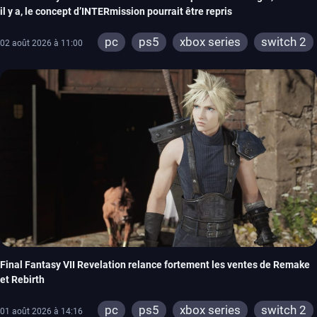
il y a, le concept d’INTERmission pourrait être repris
pc
ps5
xbox series
switch 2
02 août 2026 à 11:00
Final Fantasy VII Revelation relance fortement les ventes de Remake
et Rebirth
pc
ps5
xbox series
switch 2
01 août 2026 à 14:16