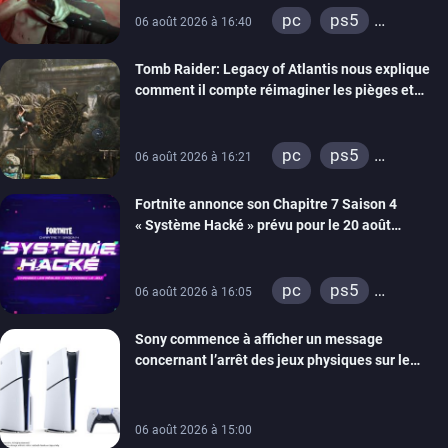
pc
ps5
06 août 2026 à 16:40
xbox series
Tomb Raider: Legacy of Atlantis nous explique
switch 2
comment il compte réimaginer les pièges et
énigmes dans une nouvelle vidéo des coulisses
de développement
pc
ps5
06 août 2026 à 16:21
xbox series
Fortnite annonce son Chapitre 7 Saison 4
switch 2
« Système Hacké » prévu pour le 20 août
prochain, tandis que Les Simpson ont fait leur
retour
pc
ps5
06 août 2026 à 16:05
xbox series
Sony commence à afficher un message
switch
ios
concernant l’arrêt des jeux physiques sur le
android
ps4
carton des PlayStation 5
xbox one
switch 2
06 août 2026 à 15:00