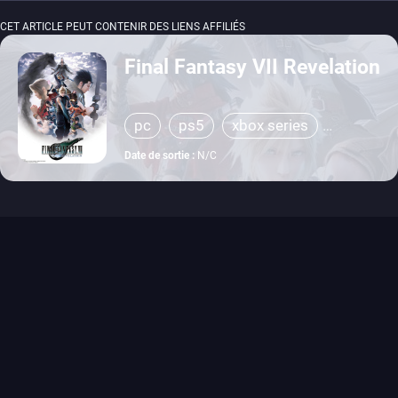
CET ARTICLE PEUT CONTENIR DES LIENS AFFILIÉS
Final Fantasy VII Revelation
pc
ps5
xbox series
switch 2
Date de sortie :
N/C