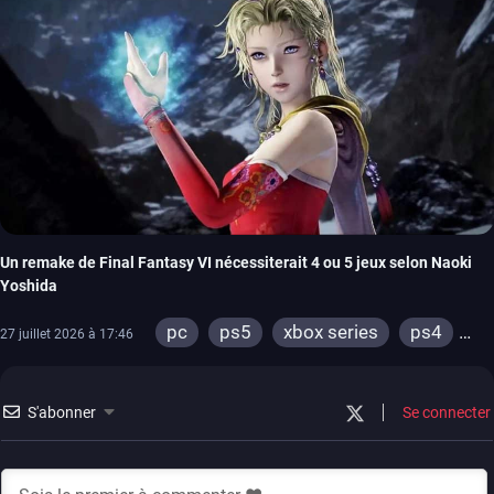
Un remake de Final Fantasy VI nécessiterait 4 ou 5 jeux selon Naoki
Yoshida
pc
ps5
xbox series
ps4
27 juillet 2026 à 17:46
ps3
switch 2
S'abonner
Se connecter