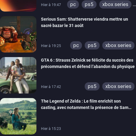
pc
ps5
xbox series
Hier à 19:47
switch
ps4
Serious Sam: Shatterverse viendra mettre un
xbox one
switch 2
sacré bazar le 31 août
pc
ps5
xbox series
Hier à 19:25
GTA 6 : Strauss Zelnick se félicite du succès des
précommandes et défend l’abandon du physique
ps5
xbox series
Hier à 17:42
The Legend of Zelda : Le film enrichit son
casting, avec notamment la présence de Sam
Neill
Hier à 15:23