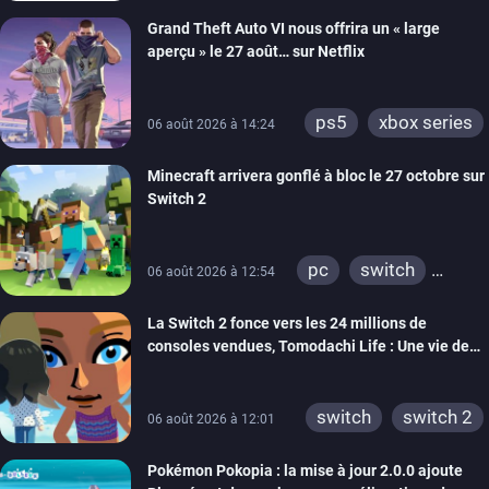
Grand Theft Auto VI nous offrira un « large
aperçu » le 27 août… sur Netflix
ps5
xbox series
06 août 2026 à 14:24
Minecraft arrivera gonflé à bloc le 27 octobre sur
Switch 2
pc
switch
06 août 2026 à 12:54
ps4
ps vita
La Switch 2 fonce vers les 24 millions de
xbox one
wiiu
consoles vendues, Tomodachi Life : Une vie de
3ds
ps3
rêve dépasse aujourd’hui les 8 millions
xbox 360
switch 2
switch
switch 2
06 août 2026 à 12:01
Pokémon Pokopia : la mise à jour 2.0.0 ajoute