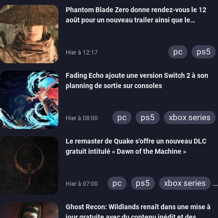
Phantom Blade Zero donne rendez-vous le 12
août pour un nouveau trailer ainsi que le
lancement des précommandes
pc
ps5
Hier à 12:17
Fading Echo ajoute une version Switch 2 à son
planning de sortie sur consoles
pc
ps5
xbox series
Hier à 08:00
Le remaster de Quake s’offre un nouveau DLC
gratuit intitulé « Dawn of the Machine »
pc
ps5
xbox series
Hier à 07:00
switch
ps4
Ghost Recon: Wildlands renaît dans une mise à
xbox one
nintendo 64
jour gratuite avec du contenu inédit et des