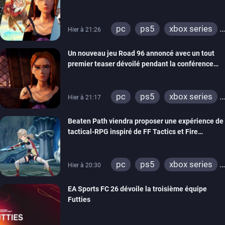
REANIMAL…)
pc
ps5
xbox series
Hier à 21:26
switch
stadia
ps4
Un nouveau jeu Road 96 annoncé avec un tout
xbox one
switch 2
premier teaser dévoilé pendant la conférence
THQ Nordic
pc
ps5
xbox series
Hier à 21:17
switch
stadia
ps4
Beaten Path viendra proposer une expérience de
xbox one
tactical-RPG inspiré de FF Tactics et Fire
Emblem
pc
ps5
xbox series
Hier à 20:30
switch
EA Sports FC 26 dévoile la troisième équipe
Futties