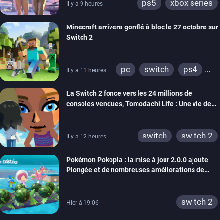
ps5
xbox series
Il y a 9 heures
Minecraft arrivera gonflé à bloc le 27 octobre sur
Switch 2
pc
switch
ps4
Il y a 11 heures
ps vita
xbox one
La Switch 2 fonce vers les 24 millions de
wiiu
3ds
ps3
consoles vendues, Tomodachi Life : Une vie de
xbox 360
switch 2
rêve dépasse aujourd’hui les 8 millions
switch
switch 2
Il y a 12 heures
Pokémon Pokopia : la mise à jour 2.0.0 ajoute
Plongée et de nombreuses améliorations de
confort
switch 2
Hier à 19:06