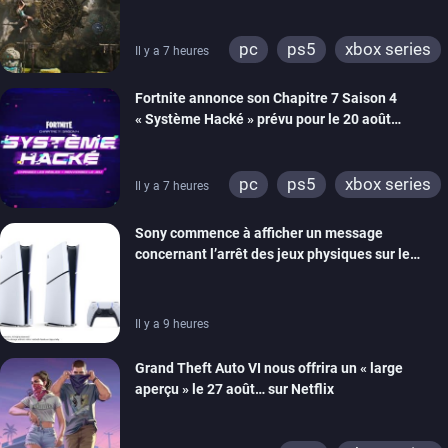
énigmes dans une nouvelle vidéo des coulisses
de développement
pc
ps5
xbox series
Il y a 7 heures
switch 2
Fortnite annonce son Chapitre 7 Saison 4
« Système Hacké » prévu pour le 20 août
prochain, tandis que Les Simpson ont fait leur
retour
pc
ps5
xbox series
Il y a 7 heures
switch
ios
android
Sony commence à afficher un message
ps4
xbox one
concernant l’arrêt des jeux physiques sur le
switch 2
carton des PlayStation 5
Il y a 9 heures
Grand Theft Auto VI nous offrira un « large
aperçu » le 27 août… sur Netflix