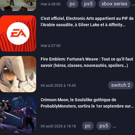
pc
ps5
xbox series
Hier à 08:00
switch
switch 2
C’est officiel, Electronic Arts appartient au PIF de
l’Arabie saoudite, à Silver Lake et à Affinity
Partners
Hier à 07:00
Fire Emblem: Fortune’s Weave : Tout ce qu’il faut
savoir (héros, classes, nouveautés, spoilers…)
switch 2
04 août 2026 à 19:45
Crimson Moon, le Soulslike gothique de
ProbablyMonsters, sortira le 1er septembre sur
PC, PS5 et Xbox Series
pc
ps5
04 août 2026 à 18:18
xbox series