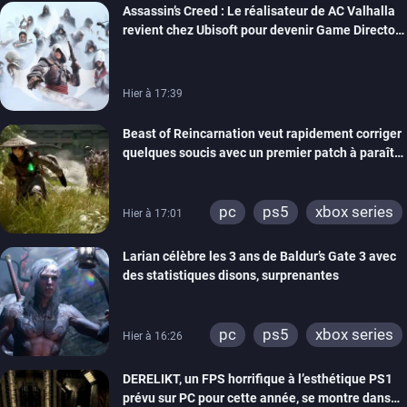
Assassin’s Creed : Le réalisateur de AC Valhalla
revient chez Ubisoft pour devenir Game Director
de la marque
Hier à 17:39
Beast of Reincarnation veut rapidement corriger
quelques soucis avec un premier patch à paraître
bientôt
pc
ps5
xbox series
Hier à 17:01
Larian célèbre les 3 ans de Baldur’s Gate 3 avec
des statistiques disons, surprenantes
pc
ps5
xbox series
Hier à 16:26
DERELIKT, un FPS horrifique à l’esthétique PS1
prévu sur PC pour cette année, se montre dans