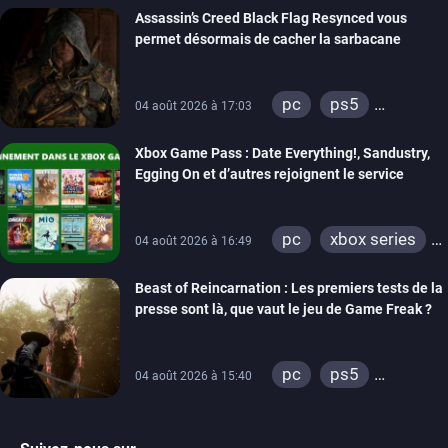
Assassin’s Creed Black Flag Resynced vous
permet désormais de cacher la sarbacane
pc
ps5
04 août 2026 à 17:03
xbox series
Xbox Game Pass : Date Everything!, Sandustry,
Egging On et d’autres rejoignent le service
pc
xbox series
04 août 2026 à 16:49
xbox one
Beast of Reincarnation : Les premiers tests de la
presse sont là, que vaut le jeu de Game Freak ?
pc
ps5
04 août 2026 à 15:40
xbox series