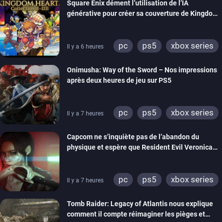
Square Enix dément l’utilisation de l’IA
générative pour créer sa couverture de Kingdom
Hearts Collection
pc
ps5
xbox series
Il y a 6 heures
switch 2
Onimusha: Way of the Sword – Nos impressions
après deux heures de jeu sur PS5
pc
ps5
xbox series
Il y a 7 heures
switch 2
Capcom ne s’inquiète pas de l’abandon du
physique et espère que Resident Evil Veronica
imitera Requiem pour dynamiser la série
pc
ps5
xbox series
Il y a 7 heures
switch 2
Tomb Raider: Legacy of Atlantis nous explique
comment il compte réimaginer les pièges et