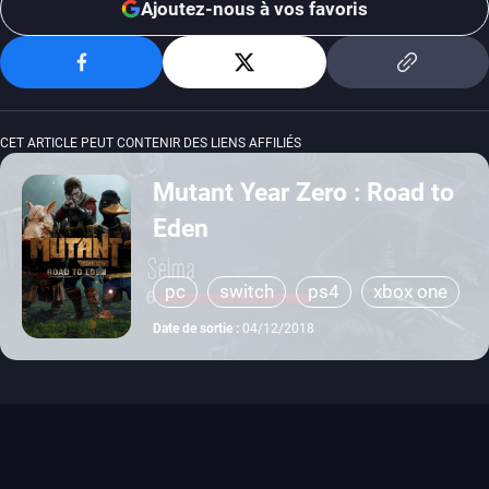
Ajoutez-nous à vos favoris
CET ARTICLE PEUT CONTENIR DES LIENS AFFILIÉS
Mutant Year Zero : Road to
Eden
pc
switch
ps4
xbox one
Date de sortie :
04/12/2018