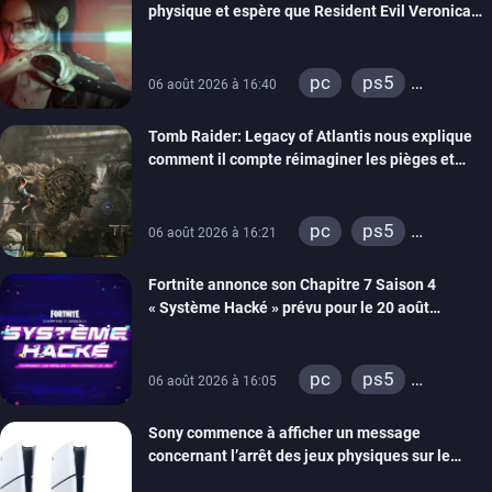
physique et espère que Resident Evil Veronica
imitera Requiem pour dynamiser la série
pc
ps5
06 août 2026 à 16:40
xbox series
Tomb Raider: Legacy of Atlantis nous explique
switch 2
comment il compte réimaginer les pièges et
énigmes dans une nouvelle vidéo des coulisses
de développement
pc
ps5
06 août 2026 à 16:21
xbox series
Fortnite annonce son Chapitre 7 Saison 4
switch 2
« Système Hacké » prévu pour le 20 août
prochain, tandis que Les Simpson ont fait leur
retour
pc
ps5
06 août 2026 à 16:05
xbox series
Sony commence à afficher un message
switch
ios
concernant l’arrêt des jeux physiques sur le
android
ps4
carton des PlayStation 5