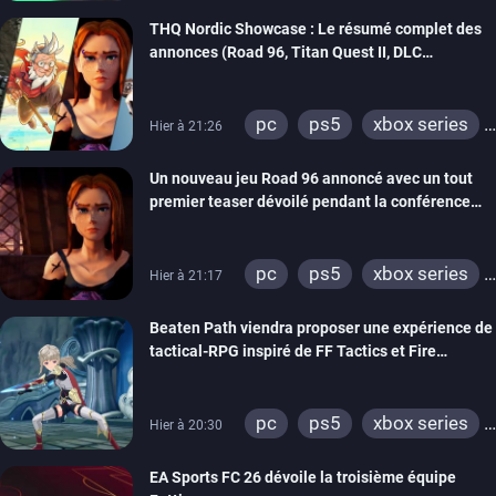
switch 2
THQ Nordic Showcase : Le résumé complet des
annonces (Road 96, Titan Quest II, DLC
REANIMAL…)
pc
ps5
xbox series
Hier à 21:26
switch
stadia
ps4
Un nouveau jeu Road 96 annoncé avec un tout
xbox one
switch 2
premier teaser dévoilé pendant la conférence
THQ Nordic
pc
ps5
xbox series
Hier à 21:17
switch
stadia
ps4
Beaten Path viendra proposer une expérience de
xbox one
tactical-RPG inspiré de FF Tactics et Fire
Emblem
pc
ps5
xbox series
Hier à 20:30
switch
EA Sports FC 26 dévoile la troisième équipe