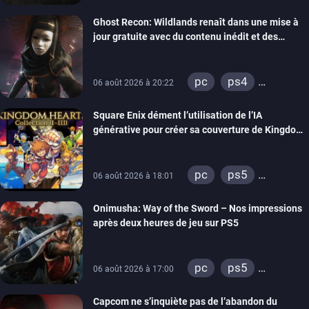
xbox series
Ghost Recon: Wildlands renaît dans une mise à
switch
ps4
jour gratuite avec du contenu inédit et des
xbox one
visuels améliorés
nintendo 64
pc
ps4
06 août 2026 à 20:22
xbox one
Square Enix dément l’utilisation de l’IA
générative pour créer sa couverture de Kingdom
Hearts Collection
pc
ps5
06 août 2026 à 18:01
xbox series
Onimusha: Way of the Sword – Nos impressions
switch 2
après deux heures de jeu sur PS5
pc
ps5
06 août 2026 à 17:00
xbox series
Capcom ne s’inquiète pas de l’abandon du
switch 2