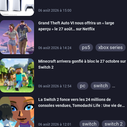
xbox one
switch 2
06 août 2026 à 15:00
Grand Theft Auto VI nous offrira un « large
aperçu » le 27 août… sur Netflix
ps5
xbox series
06 août 2026 à 14:24
Minecraft arrivera gonflé à bloc le 27 octobre sur
Switch 2
pc
switch
06 août 2026 à 12:54
ps4
ps vita
La Switch 2 fonce vers les 24 millions de
xbox one
wiiu
consoles vendues, Tomodachi Life : Une vie de
3ds
ps3
rêve dépasse aujourd’hui les 8 millions
xbox 360
switch 2
switch
switch 2
06 août 2026 à 12:01