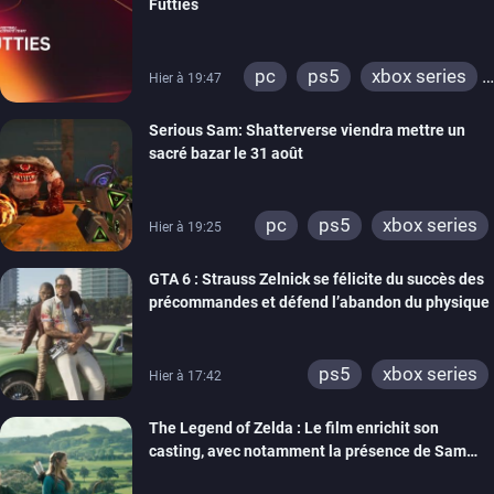
Futties
pc
ps5
xbox series
Hier à 19:47
switch
ps4
Serious Sam: Shatterverse viendra mettre un
xbox one
switch 2
sacré bazar le 31 août
pc
ps5
xbox series
Hier à 19:25
GTA 6 : Strauss Zelnick se félicite du succès des
précommandes et défend l’abandon du physique
ps5
xbox series
Hier à 17:42
The Legend of Zelda : Le film enrichit son
casting, avec notamment la présence de Sam
Neill