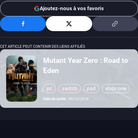
Ajoutez-nous à vos favoris
CET ARTICLE PEUT CONTENIR DES LIENS AFFILIÉS
Mutant Year Zero : Road to
Eden
pc
switch
ps4
xbox one
Date de sortie :
04/12/2018