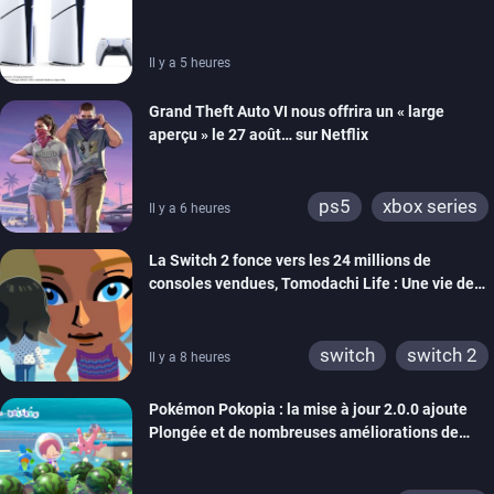
carton des PlayStation 5
Il y a 5 heures
Grand Theft Auto VI nous offrira un « large
aperçu » le 27 août… sur Netflix
ps5
xbox series
Il y a 6 heures
La Switch 2 fonce vers les 24 millions de
consoles vendues, Tomodachi Life : Une vie de
rêve dépasse aujourd’hui les 8 millions
switch
switch 2
Il y a 8 heures
Pokémon Pokopia : la mise à jour 2.0.0 ajoute
Plongée et de nombreuses améliorations de
confort