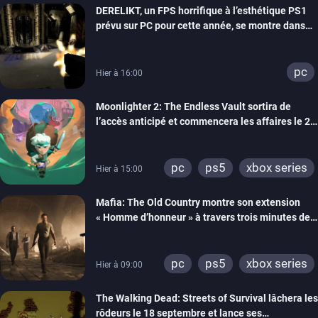
DERELIKT, un FPS horrifique à l’esthétique PS1
prévu sur PC pour cette année, se montre dans
un trailer de gameplay
pc
Hier à 16:00
Moonlighter 2: The Endless Vault sortira de
l’accès anticipé et commencera les affaires le 2
septembre
pc
ps5
xbox series
Hier à 15:00
Mafia: The Old Country montre son extension
« Homme d’honneur » à travers trois minutes de
gameplay commenté
pc
ps5
xbox series
Hier à 09:00
The Walking Dead: Streets of Survival lâchera les
rôdeurs le 18 septembre et lance ses