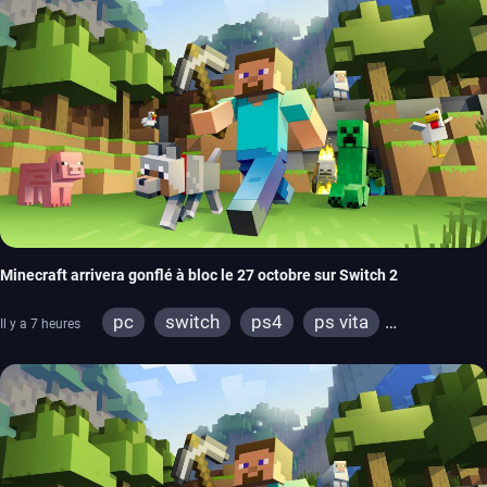
Minecraft arrivera gonflé à bloc le 27 octobre sur Switch 2
pc
switch
ps4
ps vita
Il y a 7 heures
xbox one
wiiu
3ds
ps3
xbox 360
switch 2