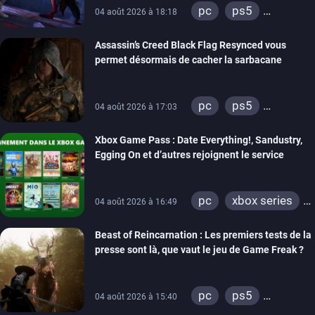
pc
ps5
04 août 2026 à 18:18
xbox series
Assassin’s Creed Black Flag Resynced vous
permet désormais de cacher la sarbacane
pc
ps5
04 août 2026 à 17:03
xbox series
Xbox Game Pass : Date Everything!, Sandustry,
Egging On et d’autres rejoignent le service
pc
xbox series
04 août 2026 à 16:49
xbox one
Beast of Reincarnation : Les premiers tests de la
presse sont là, que vaut le jeu de Game Freak ?
pc
ps5
04 août 2026 à 15:40
xbox series