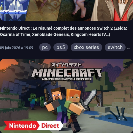
Nintendo Direct : Le résumé complet des annonces Switch 2 (Zelda:
Ocarina of Time, Xenoblade Genesis, Kingdom Hearts IV…)
pc
ps5
xbox series
switch
09 juin 2026 à 19:09
ios
android
ps4
ps vita
xbox one
wiiu
3ds
ps3
xbox 360
wii
switch 2