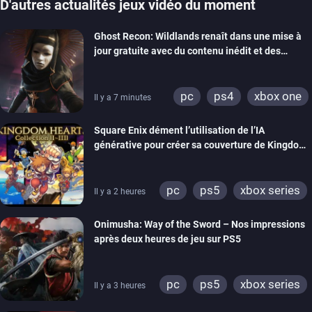
D'autres actualités jeux vidéo du moment
Ghost Recon: Wildlands renaît dans une mise à
jour gratuite avec du contenu inédit et des
visuels améliorés
pc
ps4
xbox one
Il y a 7 minutes
Square Enix dément l’utilisation de l’IA
générative pour créer sa couverture de Kingdom
Hearts Collection
pc
ps5
xbox series
Il y a 2 heures
switch 2
Onimusha: Way of the Sword – Nos impressions
après deux heures de jeu sur PS5
pc
ps5
xbox series
Il y a 3 heures
switch 2