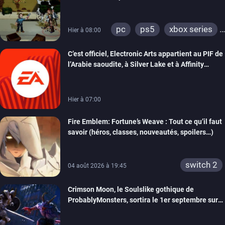
précommandes
pc
ps5
xbox series
Hier à 08:00
switch
switch 2
C’est officiel, Electronic Arts appartient au PIF de
l’Arabie saoudite, à Silver Lake et à Affinity
Partners
Hier à 07:00
Fire Emblem: Fortune’s Weave : Tout ce qu’il faut
savoir (héros, classes, nouveautés, spoilers…)
switch 2
04 août 2026 à 19:45
Crimson Moon, le Soulslike gothique de
ProbablyMonsters, sortira le 1er septembre sur
PC, PS5 et Xbox Series