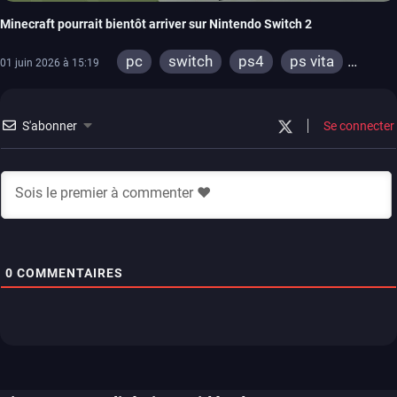
Minecraft pourrait bientôt arriver sur Nintendo Switch 2
pc
switch
ps4
ps vita
01 juin 2026 à 15:19
xbox one
wiiu
3ds
ps3
xbox 360
S'abonner
Se connecter
0
COMMENTAIRES