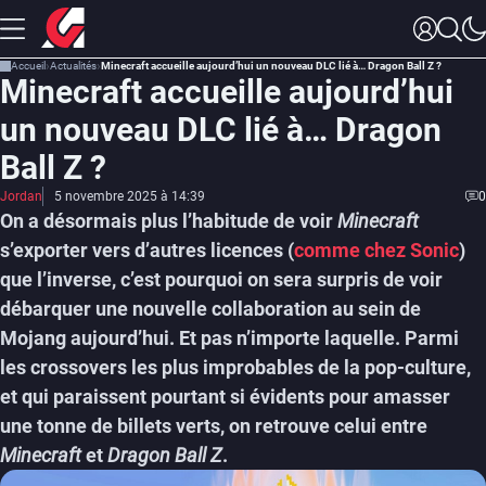
Accueil
Actualités
Minecraft accueille aujourd’hui un nouveau DLC lié à… Dragon Ball Z ?
Minecraft accueille aujourd’hui
un nouveau DLC lié à… Dragon
Ball Z ?
Jordan
5 novembre 2025 à 14:39
0
On a désormais plus l’habitude de voir
Minecraft
s’exporter vers d’autres licences (
comme chez Sonic
)
que l’inverse, c’est pourquoi on sera surpris de voir
débarquer une nouvelle collaboration au sein de
Mojang aujourd’hui. Et pas n’importe laquelle. Parmi
les crossovers les plus improbables de la pop-culture,
et qui paraissent pourtant si évidents pour amasser
une tonne de billets verts, on retrouve celui entre
Minecraft
et
Dragon Ball Z
.