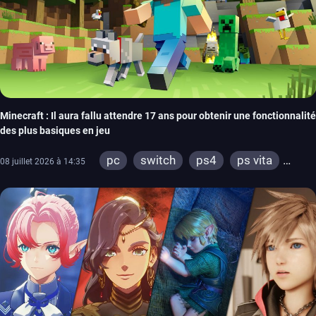
Minecraft : Il aura fallu attendre 17 ans pour obtenir une fonctionnalité
des plus basiques en jeu
pc
switch
ps4
ps vita
08 juillet 2026 à 14:35
xbox one
wiiu
3ds
ps3
xbox 360
switch 2