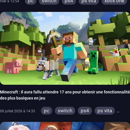
pc
switch
ps4
ps vita
xbox one
Hier à 12:54
wiiu
3ds
ps3
xbox 360
switch 2
Minecraft : Il aura fallu attendre 17 ans pour obtenir une fonctionnalité
des plus basiques en jeu
pc
switch
ps4
ps vita
08 juillet 2026 à 14:35
xbox one
wiiu
3ds
ps3
xbox 360
switch 2