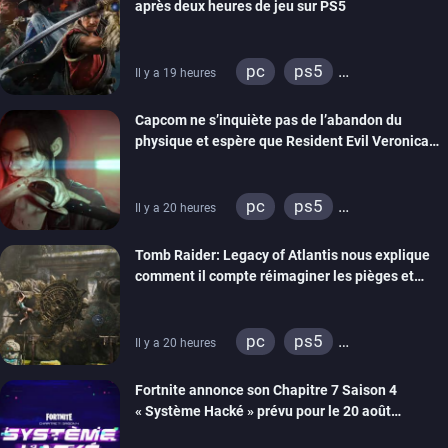
après deux heures de jeu sur PS5
pc
ps5
Il y a 19 heures
xbox series
switch 2
Capcom ne s’inquiète pas de l’abandon du
physique et espère que Resident Evil Veronica
imitera Requiem pour dynamiser la série
pc
ps5
Il y a 20 heures
xbox series
switch 2
Tomb Raider: Legacy of Atlantis nous explique
comment il compte réimaginer les pièges et
énigmes dans une nouvelle vidéo des coulisses
de développement
pc
ps5
Il y a 20 heures
xbox series
switch 2
Fortnite annonce son Chapitre 7 Saison 4
« Système Hacké » prévu pour le 20 août
prochain, tandis que Les Simpson ont fait leur