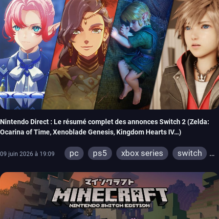
Nintendo Direct : Le résumé complet des annonces Switch 2 (Zelda:
Ocarina of Time, Xenoblade Genesis, Kingdom Hearts IV…)
pc
ps5
xbox series
switch
09 juin 2026 à 19:09
ios
android
ps4
ps vita
xbox one
wiiu
3ds
ps3
xbox 360
wii
switch 2