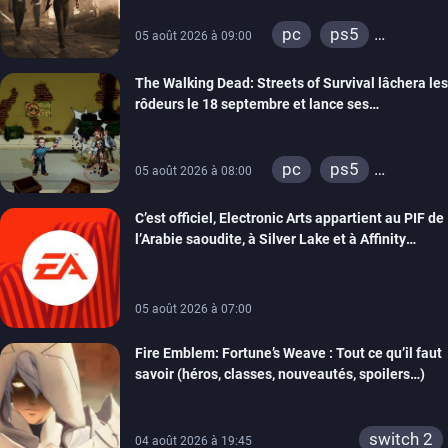
pc
ps5
05 août 2026 à 09:00
xbox series
The Walking Dead: Streets of Survival lâchera les
rôdeurs le 18 septembre et lance ses
précommandes
pc
ps5
05 août 2026 à 08:00
xbox series
C’est officiel, Electronic Arts appartient au PIF de
switch
switch 2
l’Arabie saoudite, à Silver Lake et à Affinity
Partners
05 août 2026 à 07:00
Fire Emblem: Fortune’s Weave : Tout ce qu’il faut
savoir (héros, classes, nouveautés, spoilers…)
switch 2
04 août 2026 à 19:45