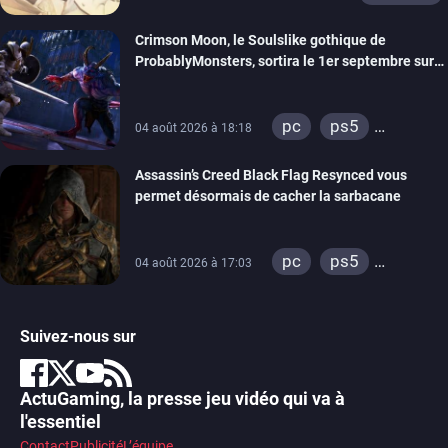
Crimson Moon, le Soulslike gothique de
ProbablyMonsters, sortira le 1er septembre sur
PC, PS5 et Xbox Series
pc
ps5
04 août 2026 à 18:18
xbox series
Assassin’s Creed Black Flag Resynced vous
permet désormais de cacher la sarbacane
pc
ps5
04 août 2026 à 17:03
xbox series
Suivez-nous sur
ActuGaming, la presse jeu vidéo qui va à
l'essentiel
Contact
Publicité
L’équipe