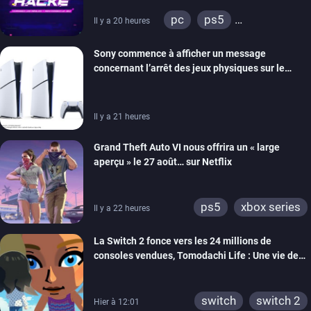
retour
pc
ps5
Il y a 20 heures
xbox series
switch
Sony commence à afficher un message
ios
android
ps4
concernant l’arrêt des jeux physiques sur le
xbox one
switch 2
carton des PlayStation 5
Il y a 21 heures
Grand Theft Auto VI nous offrira un « large
aperçu » le 27 août… sur Netflix
ps5
xbox series
Il y a 22 heures
La Switch 2 fonce vers les 24 millions de
consoles vendues, Tomodachi Life : Une vie de
rêve dépasse aujourd’hui les 8 millions
switch
switch 2
Hier à 12:01