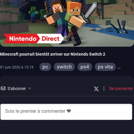
Minecraft pourrait bientôt arriver sur Nintendo Switch 2
pc
switch
ps4
ps vita
01 juin 2026 à 15:19
xbox one
wiiu
3ds
ps3
xbox 360
S'abonner
Se connecter