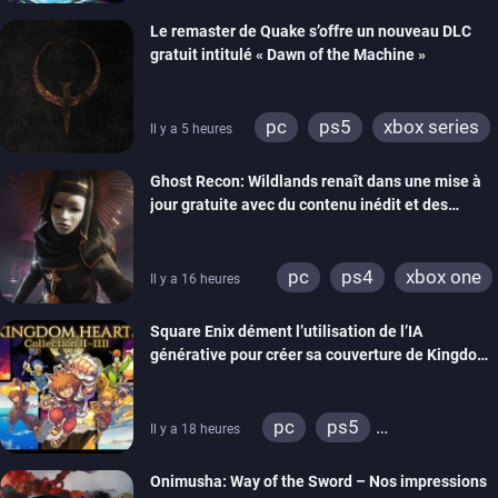
Le remaster de Quake s’offre un nouveau DLC
gratuit intitulé « Dawn of the Machine »
pc
ps5
xbox series
Il y a 5 heures
switch
ps4
Ghost Recon: Wildlands renaît dans une mise à
xbox one
nintendo 64
jour gratuite avec du contenu inédit et des
visuels améliorés
pc
ps4
xbox one
Il y a 16 heures
Square Enix dément l’utilisation de l’IA
générative pour créer sa couverture de Kingdom
Hearts Collection
pc
ps5
Il y a 18 heures
xbox series
switch 2
Onimusha: Way of the Sword – Nos impressions