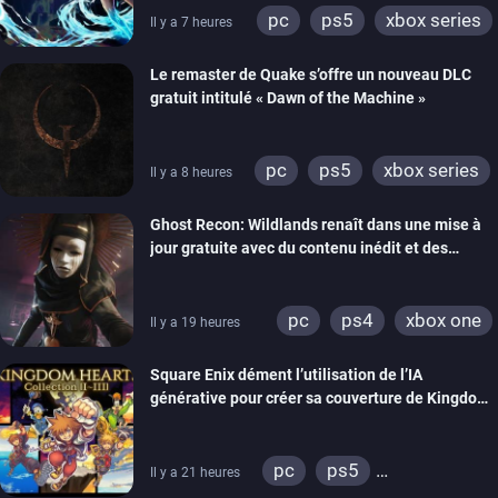
pc
ps5
xbox series
Il y a 7 heures
Le remaster de Quake s’offre un nouveau DLC
gratuit intitulé « Dawn of the Machine »
pc
ps5
xbox series
Il y a 8 heures
switch
ps4
Ghost Recon: Wildlands renaît dans une mise à
xbox one
nintendo 64
jour gratuite avec du contenu inédit et des
visuels améliorés
pc
ps4
xbox one
Il y a 19 heures
Square Enix dément l’utilisation de l’IA
générative pour créer sa couverture de Kingdom
Hearts Collection
pc
ps5
Il y a 21 heures