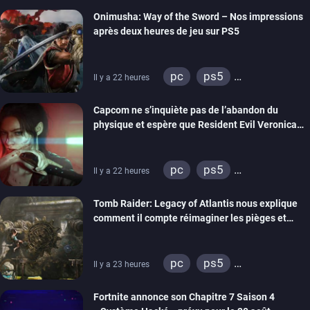
xbox series
switch 2
Onimusha: Way of the Sword – Nos impressions
après deux heures de jeu sur PS5
pc
ps5
Il y a 22 heures
xbox series
switch 2
Capcom ne s’inquiète pas de l’abandon du
physique et espère que Resident Evil Veronica
imitera Requiem pour dynamiser la série
pc
ps5
Il y a 22 heures
xbox series
switch 2
Tomb Raider: Legacy of Atlantis nous explique
comment il compte réimaginer les pièges et
énigmes dans une nouvelle vidéo des coulisses
de développement
pc
ps5
Il y a 23 heures
xbox series
switch 2
Fortnite annonce son Chapitre 7 Saison 4