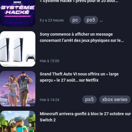
« Système Hacké » prévu pour le 20 août
prochain, tandis que Les Simpson ont fait leur
retour
pc
ps5
Il y a 23 heures
xbox series
switch
Sony commence à afficher un message
ios
android
ps4
concernant l’arrêt des jeux physiques sur le
xbox one
switch 2
carton des PlayStation 5
Hier à 15:00
Grand Theft Auto VI nous offrira un « large
aperçu » le 27 août… sur Netflix
ps5
xbox series
Hier à 14:24
Minecraft arrivera gonflé à bloc le 27 octobre sur
Switch 2