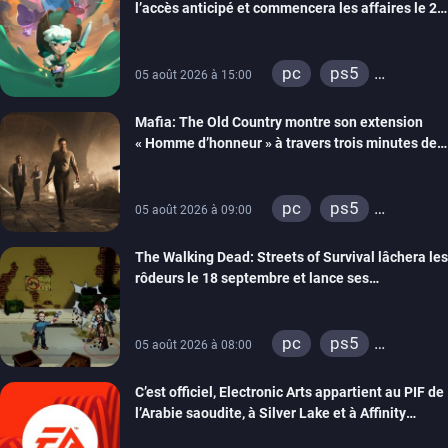
l’accès anticipé et commencera les affaires le 2
septembre
pc
ps5
05 août 2026 à 15:00
xbox series
Mafia: The Old Country montre son extension
« Homme d’honneur » à travers trois minutes de
gameplay commenté
pc
ps5
05 août 2026 à 09:00
xbox series
The Walking Dead: Streets of Survival lâchera les
rôdeurs le 18 septembre et lance ses
précommandes
pc
ps5
05 août 2026 à 08:00
xbox series
C’est officiel, Electronic Arts appartient au PIF de
switch
switch 2
l’Arabie saoudite, à Silver Lake et à Affinity
Partners