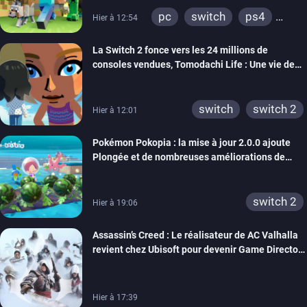
pc
switch
ps4
Hier à 12:54
ps vita
xbox one
La Switch 2 fonce vers les 24 millions de
wiiu
3ds
ps3
consoles vendues, Tomodachi Life : Une vie de
xbox 360
switch 2
rêve dépasse aujourd’hui les 8 millions
switch
switch 2
Hier à 12:01
Pokémon Pokopia : la mise à jour 2.0.0 ajoute
Plongée et de nombreuses améliorations de
confort
switch 2
Hier à 19:06
Assassin’s Creed : Le réalisateur de AC Valhalla
revient chez Ubisoft pour devenir Game Director
de la marque
Hier à 17:39