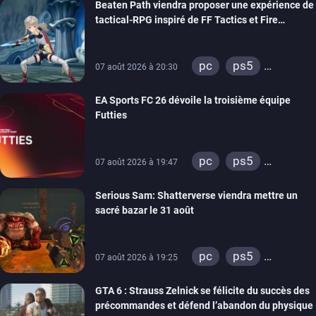
Beaten Path viendra proposer une expérience de
switch
stadia
tactical-RPG inspiré de FF Tactics et Fire
ps4
xbox one
Emblem
pc
ps5
07 août 2026 à 20:30
xbox series
EA Sports FC 26 dévoile la troisième équipe
switch
Futties
pc
ps5
07 août 2026 à 19:47
xbox series
Serious Sam: Shatterverse viendra mettre un
switch
ps4
sacré bazar le 31 août
xbox one
switch 2
pc
ps5
07 août 2026 à 19:25
xbox series
GTA 6 : Strauss Zelnick se félicite du succès des
précommandes et défend l’abandon du physique