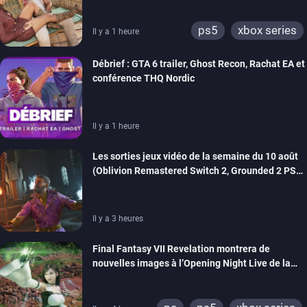
la présentation à venir de GTA 6
ps5
xbox series
Il y a 1 heure
Débrief : GTA 6 trailer, Ghost Recon, Rachat EA et
conférence THQ Nordic
Il y a 1 heure
Les sorties jeux vidéo de la semaine du 10 août
(Oblivion Remastered Switch 2, Grounded 2 PS5,
Wild Blue Skies…)
Il y a 3 heures
Final Fantasy VII Revelation montrera de
nouvelles images à l’Opening Night Live de la
Gamescom