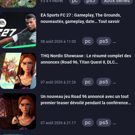
pc
ps5
xbox series
Il y a 4 heures
switch 2
EA Sports FC 27 : Gameplay, The Grounds,
nouveautés, gameplay, date… Tout savoir
pc
ps5
08 août 2026 à 11:00
xbox series
THQ Nordic Showcase : Le résumé complet des
switch 2
annonces (Road 96, Titan Quest II, DLC
REANIMAL…)
pc
ps5
07 août 2026 à 21:26
xbox series
Un nouveau jeu Road 96 annoncé avec un tout
switch
stadia
premier teaser dévoilé pendant la conférence
ps4
xbox one
THQ Nordic
switch 2
pc
ps5
07 août 2026 à 21:17
xbox series