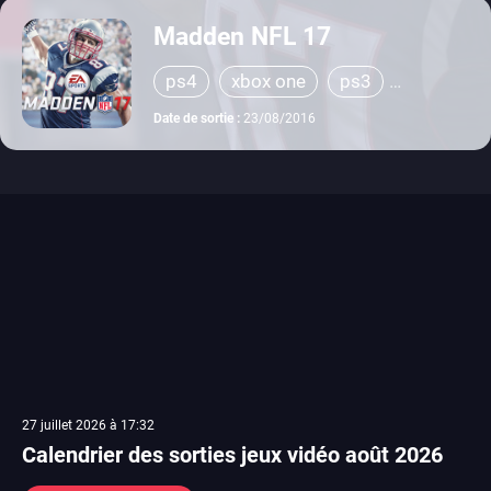
Madden NFL 17
ps4
xbox one
ps3
xbox 360
Date de sortie :
23/08/2016
27 juillet 2026 à 17:32
Calendrier des sorties jeux vidéo août 2026