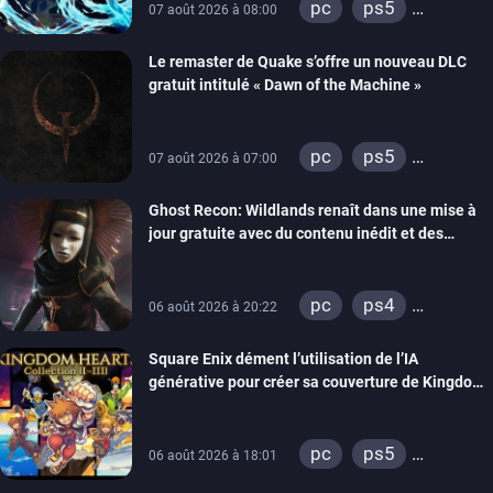
pc
ps5
07 août 2026 à 08:00
xbox series
Le remaster de Quake s’offre un nouveau DLC
gratuit intitulé « Dawn of the Machine »
pc
ps5
07 août 2026 à 07:00
xbox series
Ghost Recon: Wildlands renaît dans une mise à
switch
ps4
jour gratuite avec du contenu inédit et des
xbox one
visuels améliorés
nintendo 64
pc
ps4
06 août 2026 à 20:22
xbox one
Square Enix dément l’utilisation de l’IA
générative pour créer sa couverture de Kingdom
Hearts Collection
pc
ps5
06 août 2026 à 18:01
xbox series