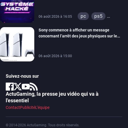
prochain, tandis que Les Simpson ont fait leur
retour
pc
ps5
06 août 2026 à 16:05
xbox series
Sony commence à afficher un message
switch
ios
concernant l’arrêt des jeux physiques sur le
android
ps4
carton des PlayStation 5
xbox one
switch 2
06 août 2026 à 15:00
Suivez-nous sur
ActuGaming, la presse jeu vidéo qui va à
l'essentiel
Contact
Publicité
L’équipe
© 2014-2026 ActuGaming. Tous droits réservés.