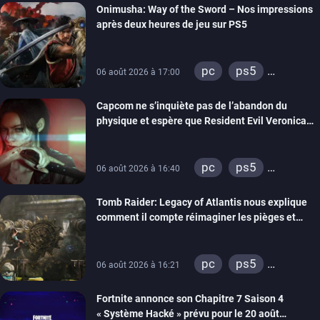
Onimusha: Way of the Sword – Nos impressions
switch 2
après deux heures de jeu sur PS5
pc
ps5
06 août 2026 à 17:00
xbox series
Capcom ne s’inquiète pas de l’abandon du
switch 2
physique et espère que Resident Evil Veronica
imitera Requiem pour dynamiser la série
pc
ps5
06 août 2026 à 16:40
xbox series
Tomb Raider: Legacy of Atlantis nous explique
switch 2
comment il compte réimaginer les pièges et
énigmes dans une nouvelle vidéo des coulisses
de développement
pc
ps5
06 août 2026 à 16:21
xbox series
Fortnite annonce son Chapitre 7 Saison 4
switch 2
« Système Hacké » prévu pour le 20 août