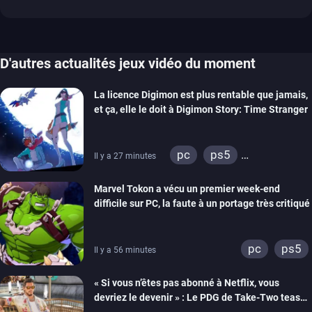
D'autres actualités jeux vidéo du moment
La licence Digimon est plus rentable que jamais,
et ça, elle le doit à Digimon Story: Time Stranger
pc
ps5
Il y a 27 minutes
xbox series
switch
Marvel Tokon a vécu un premier week-end
switch 2
difficile sur PC, la faute à un portage très critiqué
pc
ps5
Il y a 56 minutes
« Si vous n’êtes pas abonné à Netflix, vous
devriez le devenir » : Le PDG de Take-Two tease