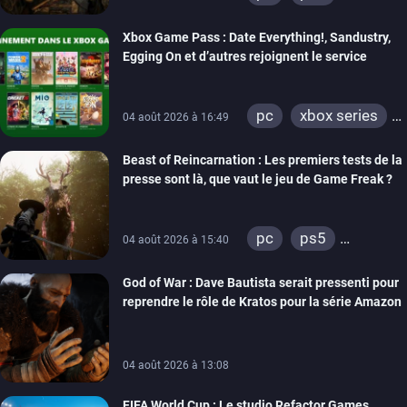
xbox series
Xbox Game Pass : Date Everything!, Sandustry,
Egging On et d’autres rejoignent le service
pc
xbox series
04 août 2026 à 16:49
xbox one
Beast of Reincarnation : Les premiers tests de la
presse sont là, que vaut le jeu de Game Freak ?
pc
ps5
04 août 2026 à 15:40
xbox series
God of War : Dave Bautista serait pressenti pour
reprendre le rôle de Kratos pour la série Amazon
04 août 2026 à 13:08
FIFA World Cup : Le studio Refactor Games,