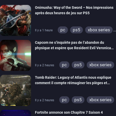
Onimusha: Way of the Sword – Nos impressions
après deux heures de jeu sur PS5
pc
ps5
xbox series
Il y a 1 heure
switch 2
Capcom ne s’inquiète pas de l’abandon du
physique et espère que Resident Evil Veronica
imitera Requiem pour dynamiser la série
pc
ps5
xbox series
Il y a 2 heures
switch 2
Tomb Raider: Legacy of Atlantis nous explique
comment il compte réimaginer les pièges et
énigmes dans une nouvelle vidéo des coulisses
de développement
pc
ps5
xbox series
Il y a 2 heures
switch 2
Fortnite annonce son Chapitre 7 Saison 4