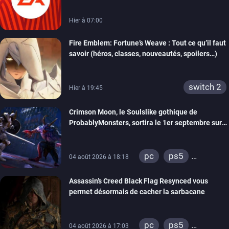
Hier à 07:00
Fire Emblem: Fortune’s Weave : Tout ce qu’il faut
savoir (héros, classes, nouveautés, spoilers…)
switch 2
Hier à 19:45
Crimson Moon, le Soulslike gothique de
ProbablyMonsters, sortira le 1er septembre sur
PC, PS5 et Xbox Series
pc
ps5
04 août 2026 à 18:18
xbox series
Assassin’s Creed Black Flag Resynced vous
permet désormais de cacher la sarbacane
pc
ps5
04 août 2026 à 17:03