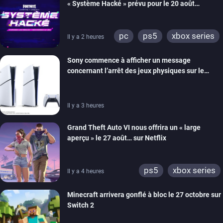
« Système Hacké » prévu pour le 20 août
prochain, tandis que Les Simpson ont fait leur
retour
pc
ps5
xbox series
Il y a 2 heures
switch
ios
android
Sony commence à afficher un message
ps4
xbox one
concernant l’arrêt des jeux physiques sur le
switch 2
carton des PlayStation 5
Il y a 3 heures
Grand Theft Auto VI nous offrira un « large
aperçu » le 27 août… sur Netflix
ps5
xbox series
Il y a 4 heures
Minecraft arrivera gonflé à bloc le 27 octobre sur
Switch 2