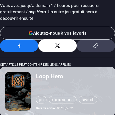
Vous avez jusqu’à demain 17 heures pour récupérer
gratuitement
Loop Hero
. Un autre jeu gratuit sera à
découvrir ensuite.
Ajoutez-nous à vos favoris
CET ARTICLE PEUT CONTENIR DES LIENS AFFILIÉS
Loop Hero
pc
xbox series
switch
xbox one
Date de sortie :
04/03/2021