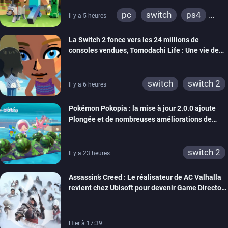
pc
switch
ps4
Il y a 5 heures
ps vita
xbox one
La Switch 2 fonce vers les 24 millions de
wiiu
3ds
ps3
consoles vendues, Tomodachi Life : Une vie de
xbox 360
switch 2
rêve dépasse aujourd’hui les 8 millions
switch
switch 2
Il y a 6 heures
Pokémon Pokopia : la mise à jour 2.0.0 ajoute
Plongée et de nombreuses améliorations de
confort
switch 2
Il y a 23 heures
Assassin’s Creed : Le réalisateur de AC Valhalla
revient chez Ubisoft pour devenir Game Director
de la marque
Hier à 17:39