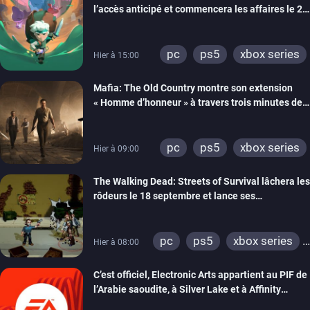
l’accès anticipé et commencera les affaires le 2
septembre
pc
ps5
xbox series
Hier à 15:00
Mafia: The Old Country montre son extension
« Homme d’honneur » à travers trois minutes de
gameplay commenté
pc
ps5
xbox series
Hier à 09:00
The Walking Dead: Streets of Survival lâchera les
rôdeurs le 18 septembre et lance ses
précommandes
pc
ps5
xbox series
Hier à 08:00
switch
switch 2
C’est officiel, Electronic Arts appartient au PIF de
l’Arabie saoudite, à Silver Lake et à Affinity
Partners