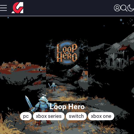
Loop Hero
pc
xbox series
switch
xbox one