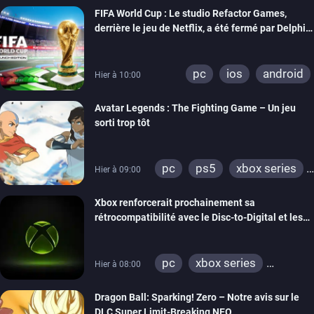
FIFA World Cup : Le studio Refactor Games,
derrière le jeu de Netflix, a été fermé par Delphi
Interactive
pc
ios
android
Hier à 10:00
Avatar Legends : The Fighting Game – Un jeu
sorti trop tôt
pc
ps5
xbox series
Hier à 09:00
switch
switch 2
Xbox renforcerait prochainement sa
rétrocompatibilité avec le Disc-to-Digital et les
portages de jeux Xbox 360 sur PC
pc
xbox series
Hier à 08:00
xbox one
xbox 360
Dragon Ball: Sparking! Zero – Notre avis sur le
DLC Super Limit-Breaking NEO