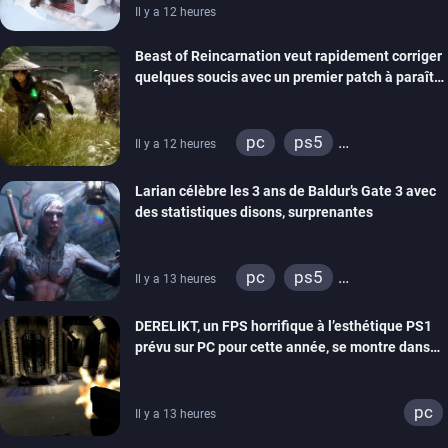
Il y a 12 heures
Beast of Reincarnation veut rapidement corriger
quelques soucis avec un premier patch à paraître
bientôt
pc
ps5
Il y a 12 heures
xbox series
Larian célèbre les 3 ans de Baldur’s Gate 3 avec
des statistiques disons, surprenantes
pc
ps5
Il y a 13 heures
xbox series
DERELIKT, un FPS horrifique à l’esthétique PS1
prévu sur PC pour cette année, se montre dans
un trailer de gameplay
pc
Il y a 13 heures