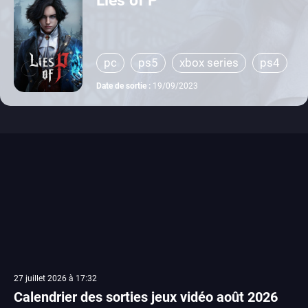
pc
ps5
xbox series
ps4
xbox one
switch 2
Date de sortie :
19/09/2023
27 juillet 2026 à 17:32
Calendrier des sorties jeux vidéo août 2026