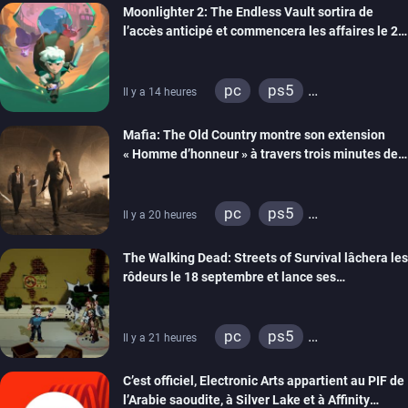
Moonlighter 2: The Endless Vault sortira de
l’accès anticipé et commencera les affaires le 2
septembre
pc
ps5
Il y a 14 heures
xbox series
Mafia: The Old Country montre son extension
« Homme d’honneur » à travers trois minutes de
gameplay commenté
pc
ps5
Il y a 20 heures
xbox series
The Walking Dead: Streets of Survival lâchera les
rôdeurs le 18 septembre et lance ses
précommandes
pc
ps5
Il y a 21 heures
xbox series
switch
C’est officiel, Electronic Arts appartient au PIF de
switch 2
l’Arabie saoudite, à Silver Lake et à Affinity