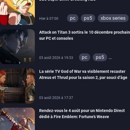
pc
ps5
xbox series
Hier à 07:00
Attack on Titan 3 sortira le 10 décembre prochain
sur PC et consoles
pc
ps5
03 août 2026 à 19:33
xbox series
La série TV God of War va visiblement recaster
switch 2
Atreus et Thrud pour la saison 2, par souci d’âge
03 août 2026 à 17:37
Rendez-vous le 4 août pour un Nintendo Direct
dédié à Fire Emblem: Fortune’s Weave