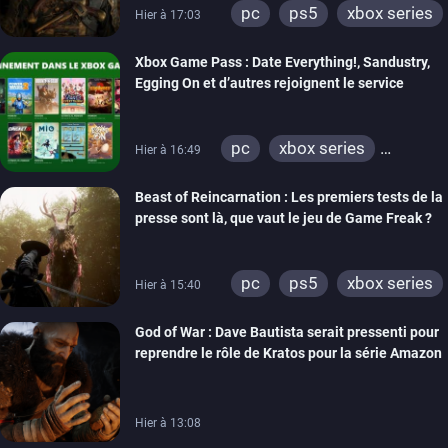
pc
ps5
xbox series
Hier à 17:03
Xbox Game Pass : Date Everything!, Sandustry,
Egging On et d’autres rejoignent le service
pc
xbox series
Hier à 16:49
xbox one
Beast of Reincarnation : Les premiers tests de la
presse sont là, que vaut le jeu de Game Freak ?
pc
ps5
xbox series
Hier à 15:40
God of War : Dave Bautista serait pressenti pour
reprendre le rôle de Kratos pour la série Amazon
Hier à 13:08