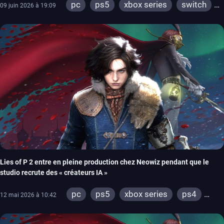
pc
ps5
xbox series
switch
09 juin 2026 à 19:09
ios
android
ps4
ps vita
xbox one
wiiu
3ds
ps3
xbox 360
wii
switch 2
Lies of P 2 entre en pleine production chez Neowiz pendant que le
studio recrute des « créateurs IA »
pc
ps5
xbox series
ps4
12 mai 2026 à 10:42
xbox one