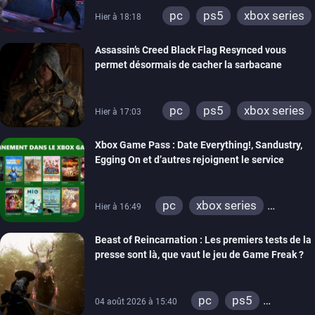
pc
ps5
xbox series
Hier à 18:18
Assassin’s Creed Black Flag Resynced vous
permet désormais de cacher la sarbacane
pc
ps5
xbox series
Hier à 17:03
Xbox Game Pass : Date Everything!, Sandustry,
Egging On et d’autres rejoignent le service
pc
xbox series
Hier à 16:49
xbox one
Beast of Reincarnation : Les premiers tests de la
presse sont là, que vaut le jeu de Game Freak ?
pc
ps5
04 août 2026 à 15:40