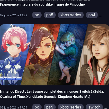
l’expérience intégrale du soulslike inspiré de Pinocchio
pc
ps5
xbox series
ps4
09 juin 2026 à 19:29
xbox one
switch 2
Nintendo Direct : Le résumé complet des annonces Switch 2 (Zelda:
Ocarina of Time, Xenoblade Genesis, Kingdom Hearts IV…)
pc
ps5
xbox series
switch
09 juin 2026 à 19:09