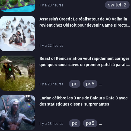
switch 2
Il y a 20 heures
Assassin’s Creed : Le réalisateur de AC Valhalla
revient chez Ubisoft pour devenir Game Director
de la marque
Il y a 22 heures
Beast of Reincarnation veut rapidement corriger
quelques soucis avec un premier patch à paraître
bientôt
pc
ps5
Il y a 23 heures
xbox series
Larian célèbre les 3 ans de Baldur’s Gate 3 avec
des statistiques disons, surprenantes
pc
ps5
Il y a 23 heures