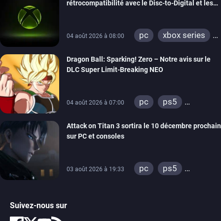
rétrocompatibilité avec le Disc-to-Digital et les
portages de jeux Xbox 360 sur PC
pc
xbox series
04 août 2026 à 08:00
xbox one
Dragon Ball: Sparking! Zero – Notre avis sur le
xbox 360
DLC Super Limit-Breaking NEO
pc
ps5
04 août 2026 à 07:00
xbox series
Attack on Titan 3 sortira le 10 décembre prochain
sur PC et consoles
pc
ps5
03 août 2026 à 19:33
xbox series
switch 2
Suivez-nous sur