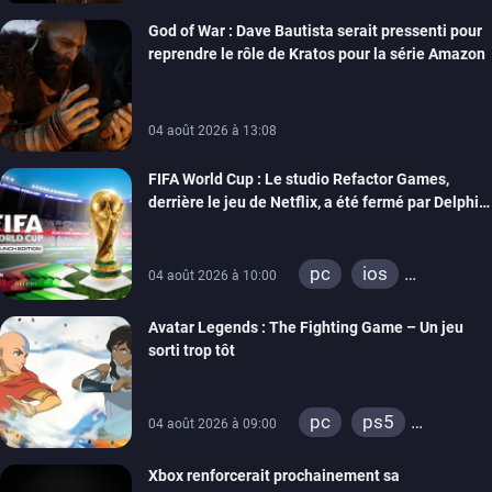
xbox series
God of War : Dave Bautista serait pressenti pour
reprendre le rôle de Kratos pour la série Amazon
04 août 2026 à 13:08
FIFA World Cup : Le studio Refactor Games,
derrière le jeu de Netflix, a été fermé par Delphi
Interactive
pc
ios
04 août 2026 à 10:00
android
Avatar Legends : The Fighting Game – Un jeu
sorti trop tôt
pc
ps5
04 août 2026 à 09:00
xbox series
Xbox renforcerait prochainement sa
switch
switch 2