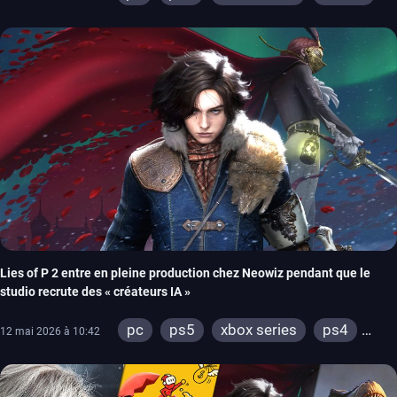
ios
android
ps4
ps vita
xbox one
wiiu
3ds
ps3
xbox 360
wii
switch 2
Lies of P 2 entre en pleine production chez Neowiz pendant que le
studio recrute des « créateurs IA »
pc
ps5
xbox series
ps4
12 mai 2026 à 10:42
xbox one