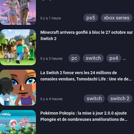
ps5
xbox series
Il y a 1 heure
Minecraft arrivera gonflé à bloc le 27 octobre sur
Switch 2
pc
switch
ps4
Il y a 3 heures
ps vita
xbox one
La Switch 2 fonce vers les 24 millions de
wiiu
3ds
ps3
consoles vendues, Tomodachi Life : Une vie de
xbox 360
switch 2
rêve dépasse aujourd’hui les 8 millions
switch
switch 2
Il y a 4 heures
Pokémon Pokopia : la mise à jour 2.0.0 ajoute
Plongée et de nombreuses améliorations de
confort