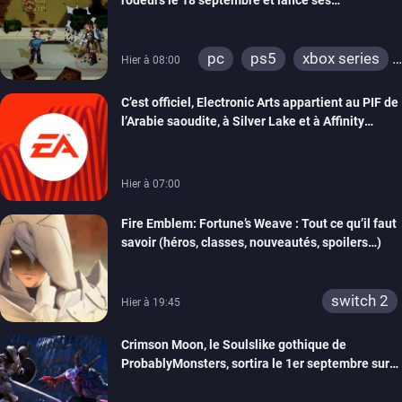
rôdeurs le 18 septembre et lance ses
précommandes
pc
ps5
xbox series
Hier à 08:00
switch
switch 2
C’est officiel, Electronic Arts appartient au PIF de
l’Arabie saoudite, à Silver Lake et à Affinity
Partners
Hier à 07:00
Fire Emblem: Fortune’s Weave : Tout ce qu’il faut
savoir (héros, classes, nouveautés, spoilers…)
switch 2
Hier à 19:45
Crimson Moon, le Soulslike gothique de
ProbablyMonsters, sortira le 1er septembre sur
PC, PS5 et Xbox Series