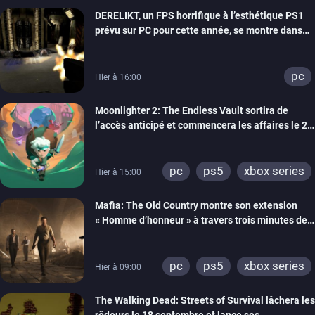
xbox series
DERELIKT, un FPS horrifique à l’esthétique PS1
prévu sur PC pour cette année, se montre dans
un trailer de gameplay
pc
Hier à 16:00
Moonlighter 2: The Endless Vault sortira de
l’accès anticipé et commencera les affaires le 2
septembre
pc
ps5
xbox series
Hier à 15:00
Mafia: The Old Country montre son extension
« Homme d’honneur » à travers trois minutes de
gameplay commenté
pc
ps5
xbox series
Hier à 09:00
The Walking Dead: Streets of Survival lâchera les