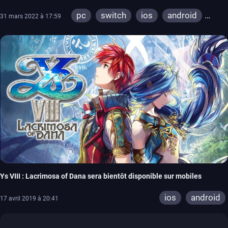
pc
switch
ios
android
31 mars 2022 à 17:59
stadia
ps4
ps vita
Ys VIII : Lacrimosa of Dana sera bientôt disponible sur mobiles
ios
android
17 avril 2019 à 20:41