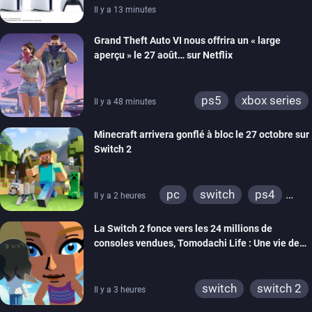
Il y a 13 minutes
Grand Theft Auto VI nous offrira un « large
aperçu » le 27 août… sur Netflix
ps5
xbox series
Il y a 48 minutes
Minecraft arrivera gonflé à bloc le 27 octobre sur
Switch 2
pc
switch
ps4
Il y a 2 heures
ps vita
xbox one
La Switch 2 fonce vers les 24 millions de
wiiu
3ds
ps3
consoles vendues, Tomodachi Life : Une vie de
xbox 360
switch 2
rêve dépasse aujourd’hui les 8 millions
switch
switch 2
Il y a 3 heures