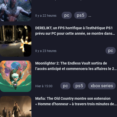
pc
ps5
Il y a 22 heures
xbox series
DERELIKT, un FPS horrifique à l’esthétique PS1
prévu sur PC pour cette année, se montre dans
un trailer de gameplay
pc
Il y a 23 heures
Moonlighter 2: The Endless Vault sortira de
l’accès anticipé et commencera les affaires le 2
septembre
pc
ps5
xbox series
Hier à 15:00
Mafia: The Old Country montre son extension
« Homme d’honneur » à travers trois minutes de
gameplay commenté