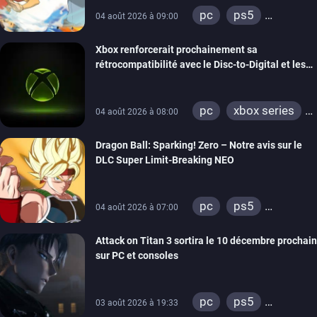
pc
ps5
04 août 2026 à 09:00
xbox series
Xbox renforcerait prochainement sa
switch
switch 2
rétrocompatibilité avec le Disc-to-Digital et les
portages de jeux Xbox 360 sur PC
pc
xbox series
04 août 2026 à 08:00
xbox one
Dragon Ball: Sparking! Zero – Notre avis sur le
xbox 360
DLC Super Limit-Breaking NEO
pc
ps5
04 août 2026 à 07:00
xbox series
Attack on Titan 3 sortira le 10 décembre prochain
sur PC et consoles
pc
ps5
03 août 2026 à 19:33