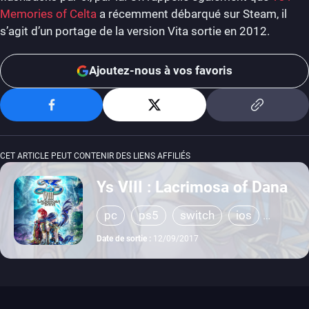
Memories of Celta
a récemment débarqué sur Steam, il
s’agit d’un portage de la version Vita sortie en 2012.
Ajoutez-nous à vos favoris
CET ARTICLE PEUT CONTENIR DES LIENS AFFILIÉS
Ys VIII : Lacrimosa of Dana
pc
ps5
switch
ios
android
stadia
ps4
Date de sortie :
12/09/2017
ps vita