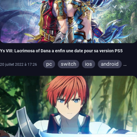
Ys VIII: Lacrimosa of Dana a enfin une date pour sa version PS5
pc
switch
ios
android
20 juillet 2022 à 17:26
stadia
ps4
ps vita