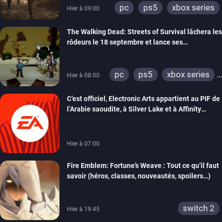
pc
ps5
xbox series
Hier à 09:00
The Walking Dead: Streets of Survival lâchera les
rôdeurs le 18 septembre et lance ses
précommandes
pc
ps5
xbox series
Hier à 08:00
switch
switch 2
C’est officiel, Electronic Arts appartient au PIF de
l’Arabie saoudite, à Silver Lake et à Affinity
Partners
Hier à 07:00
Fire Emblem: Fortune’s Weave : Tout ce qu’il faut
savoir (héros, classes, nouveautés, spoilers…)
switch 2
Hier à 19:45