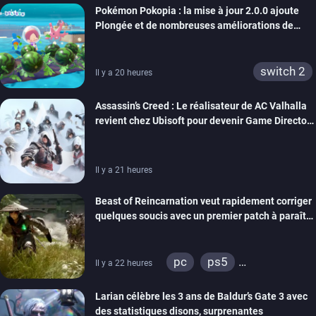
Pokémon Pokopia : la mise à jour 2.0.0 ajoute
Plongée et de nombreuses améliorations de
confort
switch 2
Il y a 20 heures
Assassin’s Creed : Le réalisateur de AC Valhalla
revient chez Ubisoft pour devenir Game Director
de la marque
Il y a 21 heures
Beast of Reincarnation veut rapidement corriger
quelques soucis avec un premier patch à paraître
bientôt
pc
ps5
Il y a 22 heures
xbox series
Larian célèbre les 3 ans de Baldur’s Gate 3 avec
des statistiques disons, surprenantes