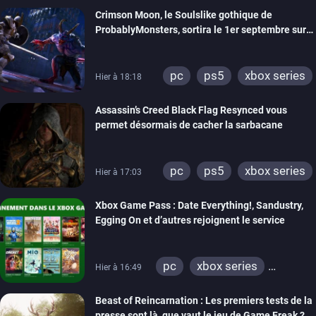
Crimson Moon, le Soulslike gothique de
ProbablyMonsters, sortira le 1er septembre sur
PC, PS5 et Xbox Series
pc
ps5
xbox series
Hier à 18:18
Assassin’s Creed Black Flag Resynced vous
permet désormais de cacher la sarbacane
pc
ps5
xbox series
Hier à 17:03
Xbox Game Pass : Date Everything!, Sandustry,
Egging On et d’autres rejoignent le service
pc
xbox series
Hier à 16:49
xbox one
Beast of Reincarnation : Les premiers tests de la
presse sont là, que vaut le jeu de Game Freak ?