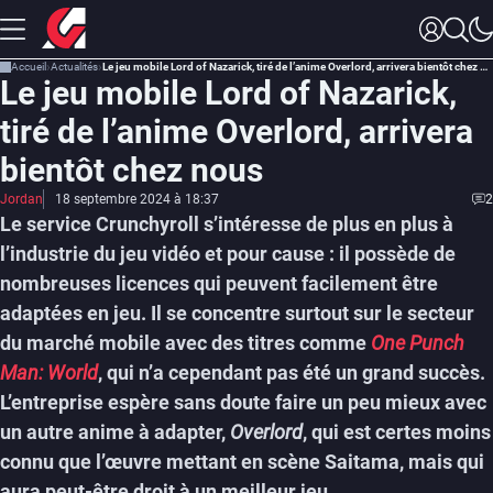
Accueil
Actualités
Le jeu mobile Lord of Nazarick, tiré de l’anime Overlord, arrivera bientôt chez nous
Le jeu mobile Lord of Nazarick,
tiré de l’anime Overlord, arrivera
bientôt chez nous
Jordan
18 septembre 2024 à 18:37
2
Le service Crunchyroll s’intéresse de plus en plus à
l’industrie du jeu vidéo et pour cause : il possède de
nombreuses licences qui peuvent facilement être
adaptées en jeu. Il se concentre surtout sur le secteur
du marché mobile avec des titres comme
One Punch
Man: World
, qui n’a cependant pas été un grand succès.
L’entreprise espère sans doute faire un peu mieux avec
un autre anime à adapter,
Overlord
, qui est certes moins
connu que l’œuvre mettant en scène Saitama, mais qui
aura peut-être droit à un meilleur jeu.