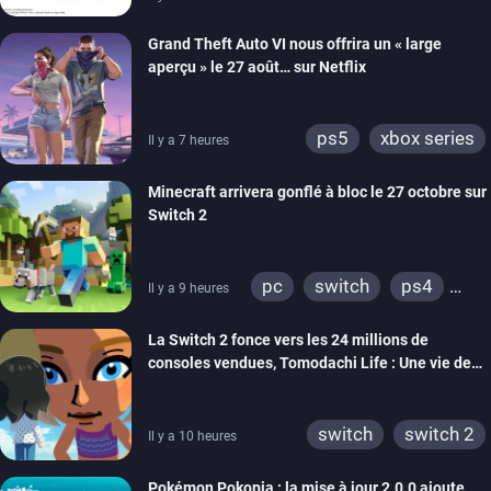
Grand Theft Auto VI nous offrira un « large
aperçu » le 27 août… sur Netflix
ps5
xbox series
Il y a 7 heures
Minecraft arrivera gonflé à bloc le 27 octobre sur
Switch 2
pc
switch
ps4
Il y a 9 heures
ps vita
xbox one
La Switch 2 fonce vers les 24 millions de
wiiu
3ds
ps3
consoles vendues, Tomodachi Life : Une vie de
xbox 360
switch 2
rêve dépasse aujourd’hui les 8 millions
switch
switch 2
Il y a 10 heures
Pokémon Pokopia : la mise à jour 2.0.0 ajoute