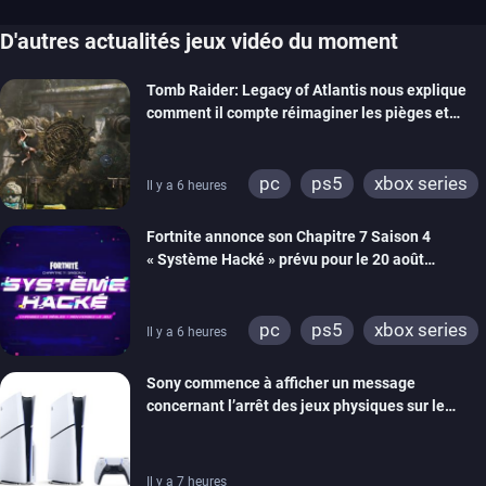
D'autres actualités jeux vidéo du moment
Tomb Raider: Legacy of Atlantis nous explique
comment il compte réimaginer les pièges et
énigmes dans une nouvelle vidéo des coulisses
de développement
pc
ps5
xbox series
Il y a 6 heures
switch 2
Fortnite annonce son Chapitre 7 Saison 4
« Système Hacké » prévu pour le 20 août
prochain, tandis que Les Simpson ont fait leur
retour
pc
ps5
xbox series
Il y a 6 heures
switch
ios
android
Sony commence à afficher un message
ps4
xbox one
concernant l’arrêt des jeux physiques sur le
switch 2
carton des PlayStation 5
Il y a 7 heures