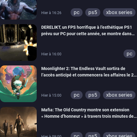
pc
ps5
xbox series
Hier à 16:26
DERELIKT, un FPS horrifique à l’esthétique PS1
prévu sur PC pour cette année, se montre dans
un trailer de gameplay
pc
Hier à 16:00
Moonlighter 2: The Endless Vault sortira de
l’accès anticipé et commencera les affaires le 2
septembre
pc
ps5
xbox series
Hier à 15:00
Mafia: The Old Country montre son extension
« Homme d’honneur » à travers trois minutes de
gameplay commenté
pc
ps5
xbox series
Hier à 09:00