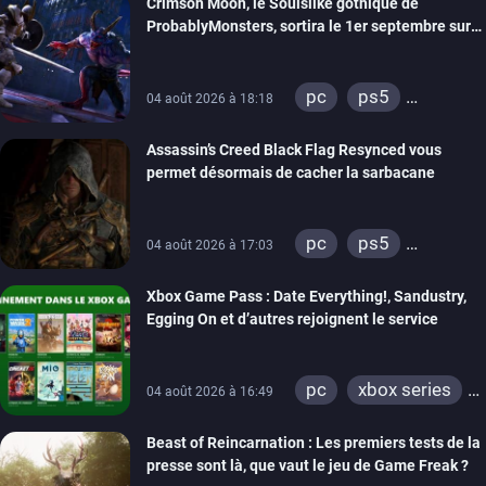
Crimson Moon, le Soulslike gothique de
ProbablyMonsters, sortira le 1er septembre sur
PC, PS5 et Xbox Series
pc
ps5
04 août 2026 à 18:18
xbox series
Assassin’s Creed Black Flag Resynced vous
permet désormais de cacher la sarbacane
pc
ps5
04 août 2026 à 17:03
xbox series
Xbox Game Pass : Date Everything!, Sandustry,
Egging On et d’autres rejoignent le service
pc
xbox series
04 août 2026 à 16:49
xbox one
Beast of Reincarnation : Les premiers tests de la
presse sont là, que vaut le jeu de Game Freak ?