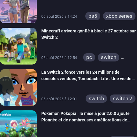
ps5
xbox series
06 août 2026 à 14:24
Minecraft arrivera gonflé à bloc le 27 octobre sur
Switch 2
pc
switch
06 août 2026 à 12:54
ps4
ps vita
La Switch 2 fonce vers les 24 millions de
xbox one
wiiu
consoles vendues, Tomodachi Life : Une vie de
3ds
ps3
rêve dépasse aujourd’hui les 8 millions
xbox 360
switch 2
switch
switch 2
06 août 2026 à 12:01
Pokémon Pokopia : la mise à jour 2.0.0 ajoute
Plongée et de nombreuses améliorations de
confort