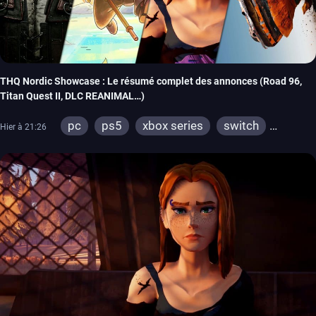
THQ Nordic Showcase : Le résumé complet des annonces (Road 96,
Titan Quest II, DLC REANIMAL…)
pc
ps5
xbox series
switch
Hier à 21:26
stadia
ps4
xbox one
switch 2