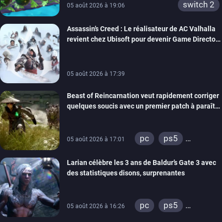
switch 2
05 août 2026 à 19:06
Assassin’s Creed : Le réalisateur de AC Valhalla
revient chez Ubisoft pour devenir Game Director
de la marque
05 août 2026 à 17:39
Beast of Reincarnation veut rapidement corriger
quelques soucis avec un premier patch à paraître
bientôt
pc
ps5
05 août 2026 à 17:01
xbox series
Larian célèbre les 3 ans de Baldur’s Gate 3 avec
des statistiques disons, surprenantes
pc
ps5
05 août 2026 à 16:26
xbox series