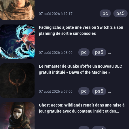
lancement des précommandes
pc
ps5
07 août 2026 à 12:17
Fading Echo ajoute une version Switch 2 à son
planning de sortie sur consoles
pc
ps5
07 août 2026 à 08:00
xbox series
Le remaster de Quake s’offre un nouveau DLC
gratuit intitulé « Dawn of the Machine »
pc
ps5
07 août 2026 à 07:00
xbox series
Ghost Recon: Wildlands renaît dans une mise à
switch
ps4
jour gratuite avec du contenu inédit et des
xbox one
visuels améliorés
nintendo 64