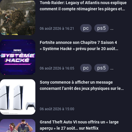
Tomb Raider: Legacy of Atlantis nous explique
switch 2
comment il compte réimaginer les pièges et
énigmes dans une nouvelle vidéo des coulisses
de développement
pc
ps5
06 août 2026 à 16:21
xbox series
Fortnite annonce son Chapitre 7 Saison 4
switch 2
« Système Hacké » prévu pour le 20 août
prochain, tandis que Les Simpson ont fait leur
retour
pc
ps5
06 août 2026 à 16:05
xbox series
Sony commence à afficher un message
switch
ios
concernant l’arrêt des jeux physiques sur le
android
ps4
carton des PlayStation 5
xbox one
switch 2
06 août 2026 à 15:00
Grand Theft Auto VI nous offrira un « large
aperçu » le 27 août… sur Netflix