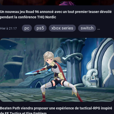
Un nouveau jeu Road 96 annoncé avec un tout premier teaser dévoilé
pendant la conférence THQ Nordic
pc
ps5
xbox series
switch
Hier à 21:17
stadia
ps4
xbox one
Beaten Path viendra proposer une expérience de tactical-RPG inspiré
de FF Tactics et Fire Emblem