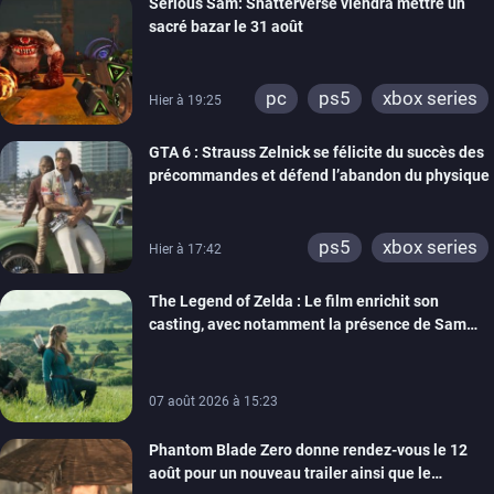
Serious Sam: Shatterverse viendra mettre un
xbox one
switch 2
sacré bazar le 31 août
pc
ps5
xbox series
Hier à 19:25
GTA 6 : Strauss Zelnick se félicite du succès des
précommandes et défend l’abandon du physique
ps5
xbox series
Hier à 17:42
The Legend of Zelda : Le film enrichit son
casting, avec notamment la présence de Sam
Neill
07 août 2026 à 15:23
Phantom Blade Zero donne rendez-vous le 12
août pour un nouveau trailer ainsi que le