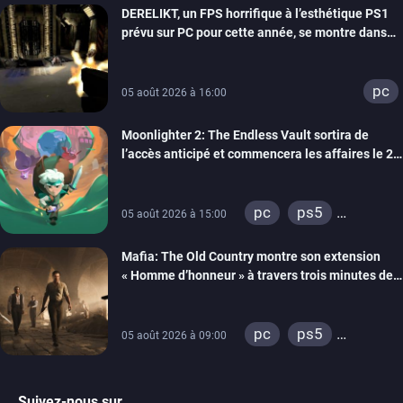
DERELIKT, un FPS horrifique à l’esthétique PS1
prévu sur PC pour cette année, se montre dans
un trailer de gameplay
pc
05 août 2026 à 16:00
Moonlighter 2: The Endless Vault sortira de
l’accès anticipé et commencera les affaires le 2
septembre
pc
ps5
05 août 2026 à 15:00
xbox series
Mafia: The Old Country montre son extension
« Homme d’honneur » à travers trois minutes de
gameplay commenté
pc
ps5
05 août 2026 à 09:00
xbox series
Suivez-nous sur