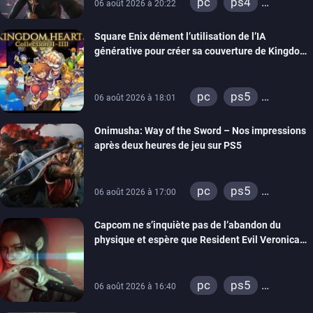
pc
ps4
06 août 2026 à 20:22
xbox one
Square Enix dément l’utilisation de l’IA
générative pour créer sa couverture de Kingdom
Hearts Collection
pc
ps5
06 août 2026 à 18:01
xbox series
Onimusha: Way of the Sword – Nos impressions
switch 2
après deux heures de jeu sur PS5
pc
ps5
06 août 2026 à 17:00
xbox series
Capcom ne s’inquiète pas de l’abandon du
switch 2
physique et espère que Resident Evil Veronica
imitera Requiem pour dynamiser la série
pc
ps5
06 août 2026 à 16:40
xbox series