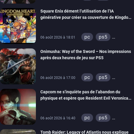
xbox one
Square Enix dément l’utilisation de l’IA
générative pour créer sa couverture de Kingdom
Hearts Collection
pc
ps5
06 août 2026 à 18:01
xbox series
Onimusha: Way of the Sword – Nos impressions
switch 2
après deux heures de jeu sur PS5
pc
ps5
06 août 2026 à 17:00
xbox series
Capcom ne s’inquiète pas de l’abandon du
switch 2
physique et espère que Resident Evil Veronica
imitera Requiem pour dynamiser la série
pc
ps5
06 août 2026 à 16:40
xbox series
Tomb Raider: Legacy of Atlantis nous explique
switch 2