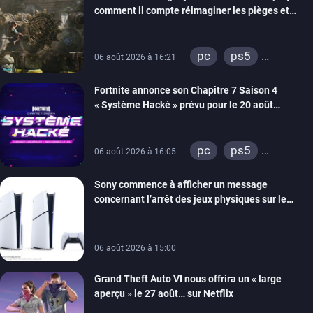
comment il compte réimaginer les pièges et
énigmes dans une nouvelle vidéo des coulisses
de développement
pc
ps5
06 août 2026 à 16:21
xbox series
Fortnite annonce son Chapitre 7 Saison 4
switch 2
« Système Hacké » prévu pour le 20 août
prochain, tandis que Les Simpson ont fait leur
retour
pc
ps5
06 août 2026 à 16:05
xbox series
Sony commence à afficher un message
switch
ios
concernant l’arrêt des jeux physiques sur le
android
ps4
carton des PlayStation 5
xbox one
switch 2
06 août 2026 à 15:00
Grand Theft Auto VI nous offrira un « large
aperçu » le 27 août… sur Netflix