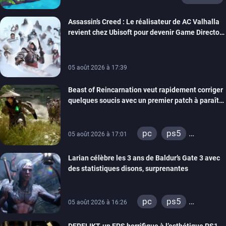
Assassin’s Creed : Le réalisateur de AC Valhalla
revient chez Ubisoft pour devenir Game Director
de la marque
05 août 2026 à 17:39
Beast of Reincarnation veut rapidement corriger
quelques soucis avec un premier patch à paraître
bientôt
pc
ps5
05 août 2026 à 17:01
xbox series
Larian célèbre les 3 ans de Baldur’s Gate 3 avec
des statistiques disons, surprenantes
pc
ps5
05 août 2026 à 16:26
xbox series
DERELIKT, un FPS horrifique à l’esthétique PS1