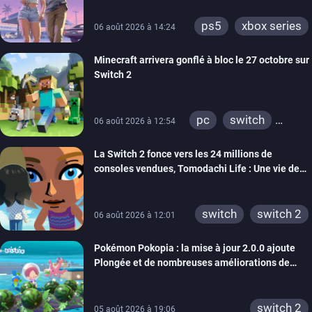
ps5
xbox series
06 août 2026 à 14:24
Minecraft arrivera gonflé à bloc le 27 octobre sur
Switch 2
pc
switch
06 août 2026 à 12:54
ps4
ps vita
La Switch 2 fonce vers les 24 millions de
xbox one
wiiu
consoles vendues, Tomodachi Life : Une vie de
3ds
ps3
rêve dépasse aujourd’hui les 8 millions
xbox 360
switch 2
switch
switch 2
06 août 2026 à 12:01
Pokémon Pokopia : la mise à jour 2.0.0 ajoute
Plongée et de nombreuses améliorations de
confort
switch 2
05 août 2026 à 19:06