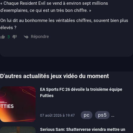
« Chaque Resident Evil se vend à environ sept millions
d’exemplaires, ce qui est un très bon chiffre. »
On lui dit au bonhomme les véritables chiffres, souvent bien plus
élevés ?
Répondre
3
D'autres actualités jeux vidéo du moment
EA Sports FC 26 dévoile la troisième équipe
Futties
pc
ps5
07 août 2026 à 19:47
xbox series
Serious Sam: Shatterverse viendra mettre un
switch
ps4