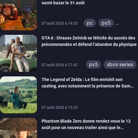
sacré bazar le 31 août
xbox one
switch 2
pc
ps5
07 août 2026 à 19:25
xbox series
GTA 6 : Strauss Zelnick se félicite du succès des
précommandes et défend l’abandon du physique
ps5
xbox series
07 août 2026 à 17:42
The Legend of Zelda : Le film enrichit son
casting, avec notamment la présence de Sam
Neill
07 août 2026 à 15:23
Phantom Blade Zero donne rendez-vous le 12
août pour un nouveau trailer ainsi que le
lancement des précommandes