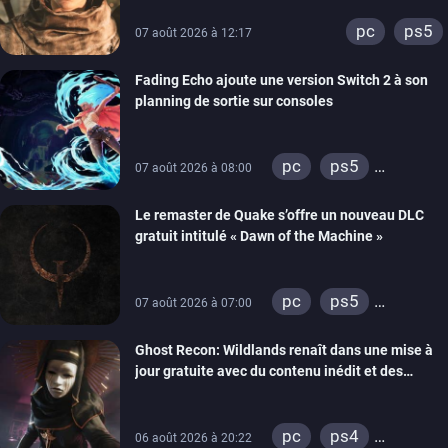
pc
ps5
07 août 2026 à 12:17
Fading Echo ajoute une version Switch 2 à son
planning de sortie sur consoles
pc
ps5
07 août 2026 à 08:00
xbox series
Le remaster de Quake s’offre un nouveau DLC
gratuit intitulé « Dawn of the Machine »
pc
ps5
07 août 2026 à 07:00
xbox series
Ghost Recon: Wildlands renaît dans une mise à
switch
ps4
jour gratuite avec du contenu inédit et des
xbox one
visuels améliorés
nintendo 64
pc
ps4
06 août 2026 à 20:22