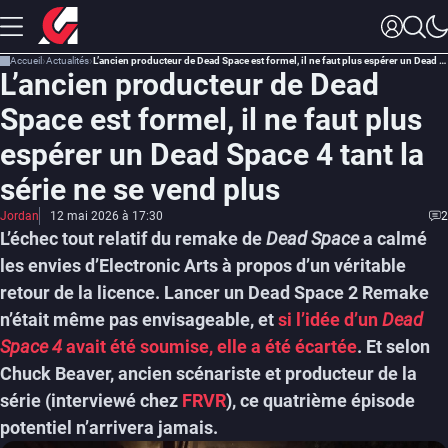
Accueil
Actualités
L’ancien producteur de Dead Space est formel, il ne faut plus espérer un Dead Space 4 tant la série ne se vend plus
L’ancien producteur de Dead
Space est formel, il ne faut plus
espérer un Dead Space 4 tant la
série ne se vend plus
Jordan
12 mai 2026 à 17:30
2
L’échec tout relatif du remake de
Dead Space
a calmé
les envies d’Electronic Arts à propos d’un véritable
retour de la licence. Lancer un Dead Space 2 Remake
n’était même pas envisageable, et
si l’idée d’un
Dead
Space 4
avait été soumise, elle a été écartée
. Et selon
Chuck Beaver, ancien scénariste et producteur de la
série (interviewé chez
FRVR
), ce quatrième épisode
potentiel n’arrivera jamais.