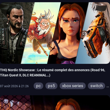
THQ Nordic Showcase : Le résumé complet des annonces (Road 96,
Titan Quest II, DLC REANIMAL…)
pc
ps5
xbox series
switch
07 août 2026 à 21:26
stadia
ps4
xbox one
switch 2