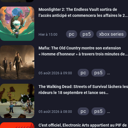
Moonlighter 2: The Endless Vault sortira de
l’accès anticipé et commencera les affaires le 2
septembre
pc
ps5
xbox series
Hier à 15:00
Mafia: The Old Country montre son extension
« Homme d’honneur » à travers trois minutes de
gameplay commenté
pc
ps5
05 août 2026 à 09:00
xbox series
The Walking Dead: Streets of Survival lâchera les
rôdeurs le 18 septembre et lance ses
précommandes
pc
ps5
05 août 2026 à 08:00
xbox series
C’est officiel, Electronic Arts appartient au PIF de
switch
switch 2