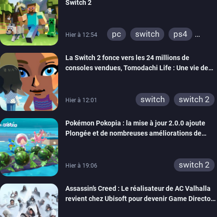
Switch 2
pc
switch
ps4
Hier à 12:54
ps vita
xbox one
La Switch 2 fonce vers les 24 millions de
wiiu
3ds
ps3
consoles vendues, Tomodachi Life : Une vie de
xbox 360
switch 2
rêve dépasse aujourd’hui les 8 millions
switch
switch 2
Hier à 12:01
Pokémon Pokopia : la mise à jour 2.0.0 ajoute
Plongée et de nombreuses améliorations de
confort
switch 2
Hier à 19:06
Assassin’s Creed : Le réalisateur de AC Valhalla
revient chez Ubisoft pour devenir Game Director
de la marque