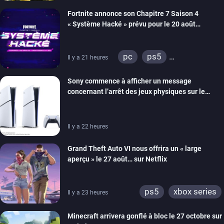
xbox series
switch 2
Fortnite annonce son Chapitre 7 Saison 4
« Système Hacké » prévu pour le 20 août
prochain, tandis que Les Simpson ont fait leur
retour
pc
ps5
Il y a 21 heures
xbox series
switch
Sony commence à afficher un message
ios
android
ps4
concernant l’arrêt des jeux physiques sur le
xbox one
switch 2
carton des PlayStation 5
Il y a 22 heures
Grand Theft Auto VI nous offrira un « large
aperçu » le 27 août… sur Netflix
ps5
xbox series
Il y a 23 heures
Minecraft arrivera gonflé à bloc le 27 octobre sur