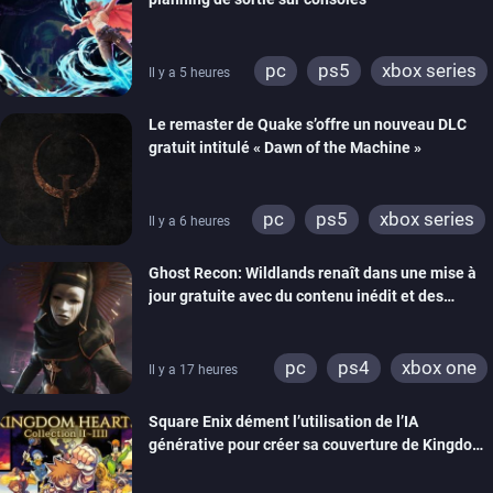
pc
ps5
xbox series
Il y a 5 heures
Le remaster de Quake s’offre un nouveau DLC
gratuit intitulé « Dawn of the Machine »
pc
ps5
xbox series
Il y a 6 heures
switch
ps4
Ghost Recon: Wildlands renaît dans une mise à
xbox one
nintendo 64
jour gratuite avec du contenu inédit et des
visuels améliorés
pc
ps4
xbox one
Il y a 17 heures
Square Enix dément l’utilisation de l’IA
générative pour créer sa couverture de Kingdom
Hearts Collection