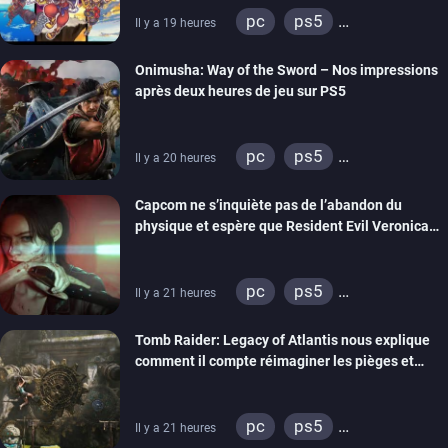
pc
ps5
Il y a 19 heures
xbox series
switch 2
Onimusha: Way of the Sword – Nos impressions
après deux heures de jeu sur PS5
pc
ps5
Il y a 20 heures
xbox series
switch 2
Capcom ne s’inquiète pas de l’abandon du
physique et espère que Resident Evil Veronica
imitera Requiem pour dynamiser la série
pc
ps5
Il y a 21 heures
xbox series
switch 2
Tomb Raider: Legacy of Atlantis nous explique
comment il compte réimaginer les pièges et
énigmes dans une nouvelle vidéo des coulisses
de développement
pc
ps5
Il y a 21 heures