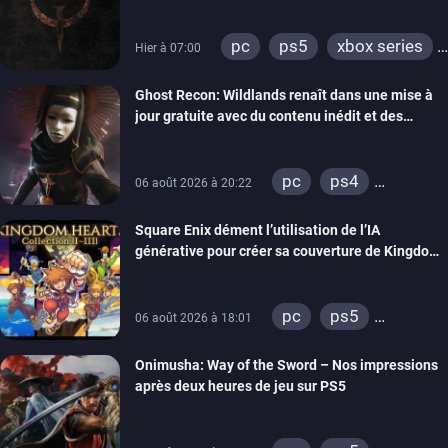
pc
ps5
xbox series
Hier à 07:00
switch
ps4
Ghost Recon: Wildlands renaît dans une mise à
xbox one
nintendo 64
jour gratuite avec du contenu inédit et des
visuels améliorés
pc
ps4
06 août 2026 à 20:22
xbox one
Square Enix dément l’utilisation de l’IA
générative pour créer sa couverture de Kingdom
Hearts Collection
pc
ps5
06 août 2026 à 18:01
xbox series
Onimusha: Way of the Sword – Nos impressions
switch 2
après deux heures de jeu sur PS5