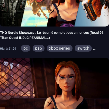
THQ Nordic Showcase : Le résumé complet des annonces (Road 96,
Titan Quest II, DLC REANIMAL…)
pc
ps5
xbox series
switch
Hier à 21:26
stadia
ps4
xbox one
switch 2