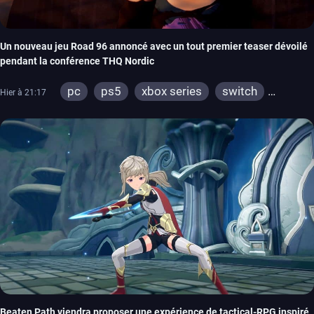
Un nouveau jeu Road 96 annoncé avec un tout premier teaser dévoilé
pendant la conférence THQ Nordic
pc
ps5
xbox series
switch
Hier à 21:17
stadia
ps4
xbox one
Beaten Path viendra proposer une expérience de tactical-RPG inspiré