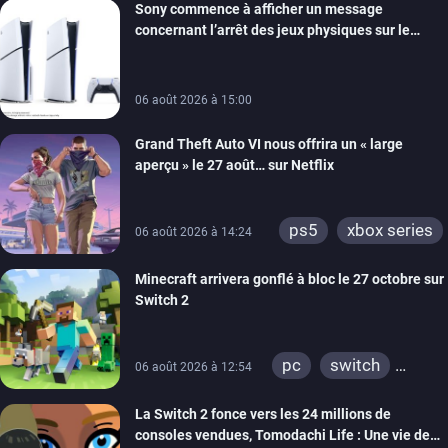
Sony commence à afficher un message
switch
ios
concernant l’arrêt des jeux physiques sur le
android
ps4
carton des PlayStation 5
xbox one
switch 2
06 août 2026 à 15:00
Grand Theft Auto VI nous offrira un « large
aperçu » le 27 août… sur Netflix
ps5
xbox series
06 août 2026 à 14:24
Minecraft arrivera gonflé à bloc le 27 octobre sur
Switch 2
pc
switch
06 août 2026 à 12:54
ps4
ps vita
La Switch 2 fonce vers les 24 millions de
xbox one
wiiu
consoles vendues, Tomodachi Life : Une vie de
3ds
ps3