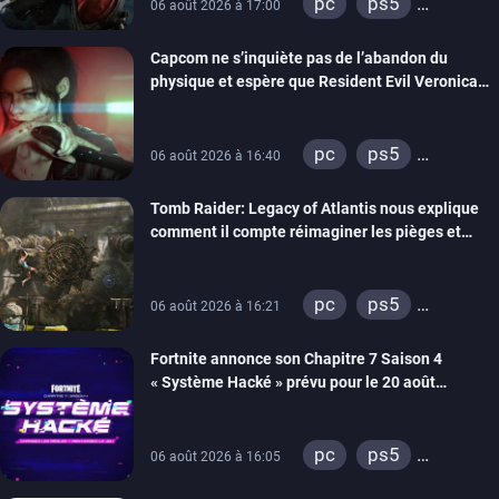
pc
ps5
06 août 2026 à 17:00
xbox series
Capcom ne s’inquiète pas de l’abandon du
switch 2
physique et espère que Resident Evil Veronica
imitera Requiem pour dynamiser la série
pc
ps5
06 août 2026 à 16:40
xbox series
Tomb Raider: Legacy of Atlantis nous explique
switch 2
comment il compte réimaginer les pièges et
énigmes dans une nouvelle vidéo des coulisses
de développement
pc
ps5
06 août 2026 à 16:21
xbox series
Fortnite annonce son Chapitre 7 Saison 4
switch 2
« Système Hacké » prévu pour le 20 août
prochain, tandis que Les Simpson ont fait leur
retour
pc
ps5
06 août 2026 à 16:05
xbox series