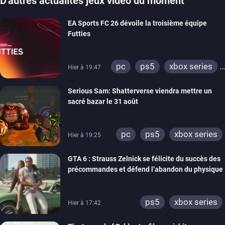
D'autres actualités jeux vidéo du moment
EA Sports FC 26 dévoile la troisième équipe
Futties
pc
ps5
xbox series
Hier à 19:47
switch
ps4
Serious Sam: Shatterverse viendra mettre un
xbox one
switch 2
sacré bazar le 31 août
pc
ps5
xbox series
Hier à 19:25
GTA 6 : Strauss Zelnick se félicite du succès des
précommandes et défend l’abandon du physique
ps5
xbox series
Hier à 17:42