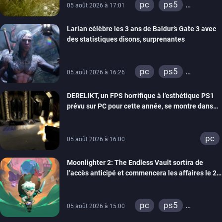
pc
ps5
05 août 2026 à 17:01
xbox series
Larian célèbre les 3 ans de Baldur’s Gate 3 avec
des statistiques disons, surprenantes
pc
ps5
05 août 2026 à 16:26
xbox series
DERELIKT, un FPS horrifique à l’esthétique PS1
prévu sur PC pour cette année, se montre dans
un trailer de gameplay
pc
05 août 2026 à 16:00
Moonlighter 2: The Endless Vault sortira de
l’accès anticipé et commencera les affaires le 2
septembre
pc
ps5
05 août 2026 à 15:00
xbox series