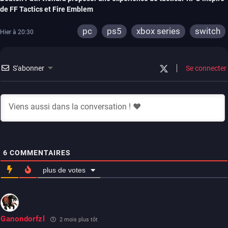
de FF Tactics et Fire Emblem
pc
ps5
xbox series
switch
Hier à 20:30
S'abonner
Se connecter
6
COMMENTAIRES
plus de votes
Ganondorfzl
2 mois plus tôt