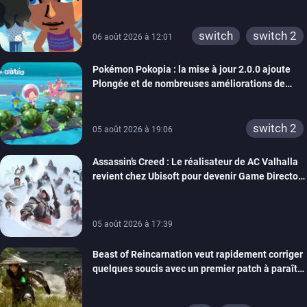
rêve dépasse aujourd’hui les 8 millions
xbox 360
switch 2
switch
switch 2
06 août 2026 à 12:01
Pokémon Pokopia : la mise à jour 2.0.0 ajoute
Plongée et de nombreuses améliorations de
confort
switch 2
05 août 2026 à 19:06
Assassin’s Creed : Le réalisateur de AC Valhalla
revient chez Ubisoft pour devenir Game Director
de la marque
05 août 2026 à 17:39
Beast of Reincarnation veut rapidement corriger
quelques soucis avec un premier patch à paraître
bientôt