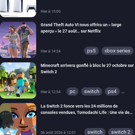
Hier à 15:00
Grand Theft Auto VI nous offrira un « large
aperçu » le 27 août… sur Netflix
ps5
xbox series
Hier à 14:24
Minecraft arrivera gonflé à bloc le 27 octobre sur
Switch 2
pc
switch
ps4
Hier à 12:54
ps vita
xbox one
La Switch 2 fonce vers les 24 millions de
wiiu
3ds
ps3
consoles vendues, Tomodachi Life : Une vie de
xbox 360
switch 2
rêve dépasse aujourd’hui les 8 millions
switch
switch 2
06 août 2026 à 12:01