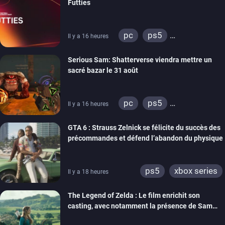
Futties
pc
ps5
Il y a 16 heures
xbox series
switch
Serious Sam: Shatterverse viendra mettre un
ps4
xbox one
sacré bazar le 31 août
switch 2
pc
ps5
Il y a 16 heures
xbox series
GTA 6 : Strauss Zelnick se félicite du succès des
précommandes et défend l’abandon du physique
ps5
xbox series
Il y a 18 heures
The Legend of Zelda : Le film enrichit son
casting, avec notamment la présence de Sam
Neill