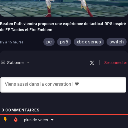
Beaten Path viendra proposer une expérience de tactical-RPG inspiré
de FF Tactics et Fire Emblem
pc
ps5
xbox series
switch
Il y a 15 heures
S'abonner
Se connecter
3
COMMENTAIRES
plus de votes