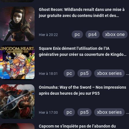
switch
ps4
Ghost Recon: Wildlands renaît dans une mise à
xbox one
nintendo 64
jour gratuite avec du contenu inédit et des
visuels améliorés
pc
ps4
xbox one
Hier à 20:22
Square Enix dément l’utilisation de l’IA
générative pour créer sa couverture de Kingdom
Hearts Collection
pc
ps5
xbox series
Hier à 18:01
switch 2
Onimusha: Way of the Sword – Nos impressions
après deux heures de jeu sur PS5
pc
ps5
xbox series
Hier à 17:00
switch 2
Capcom ne s’inquiète pas de l’abandon du