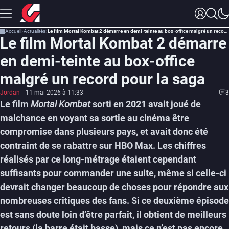
Accueil
Actualités
Le film Mortal Kombat 2 démarre en demi-teinte au box-office malgré un record pour la saga
Le film Mortal Kombat 2 démarre
en demi-teinte au box-office
malgré un record pour la saga
Jordan
11 mai 2026 à 11:33
3
Le film
Mortal Kombat
sorti en 2021 avait joué de
malchance en voyant sa sortie au cinéma être
compromise dans plusieurs pays, et avait donc été
contraint de se rabattre sur HBO Max. Les chiffres
réalisés par ce long-métrage étaient cependant
suffisants pour commander une suite, même si celle-ci
devrait changer beaucoup de choses pour répondre aux
nombreuses critiques des fans. Si ce deuxième épisode
est sans doute loin d’être parfait, il obtient de meilleurs
retours (la barre était basse), mais ce n’est pas encore