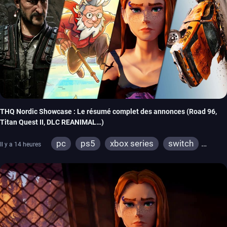
THQ Nordic Showcase : Le résumé complet des annonces (Road 96,
Titan Quest II, DLC REANIMAL…)
pc
ps5
xbox series
switch
Il y a 14 heures
stadia
ps4
xbox one
switch 2