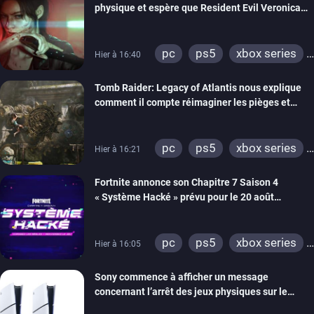
physique et espère que Resident Evil Veronica
imitera Requiem pour dynamiser la série
pc
ps5
xbox series
Hier à 16:40
switch 2
Tomb Raider: Legacy of Atlantis nous explique
comment il compte réimaginer les pièges et
énigmes dans une nouvelle vidéo des coulisses
de développement
pc
ps5
xbox series
Hier à 16:21
switch 2
Fortnite annonce son Chapitre 7 Saison 4
« Système Hacké » prévu pour le 20 août
prochain, tandis que Les Simpson ont fait leur
retour
pc
ps5
xbox series
Hier à 16:05
switch
ios
android
Sony commence à afficher un message
ps4
xbox one
concernant l’arrêt des jeux physiques sur le
switch 2
carton des PlayStation 5