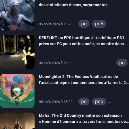
des statistiques disons, surprenantes
pc
ps5
05 août 2026 à 16:26
xbox series
DERELIKT, un FPS horrifique à l’esthétique PS1
prévu sur PC pour cette année, se montre dans
un trailer de gameplay
pc
05 août 2026 à 16:00
Moonlighter 2: The Endless Vault sortira de
l’accès anticipé et commencera les affaires le 2
septembre
pc
ps5
05 août 2026 à 15:00
xbox series
Mafia: The Old Country montre son extension
« Homme d’honneur » à travers trois minutes de
gameplay commenté