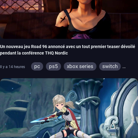
Un nouveau jeu Road 96 annoncé avec un tout premier teaser dévoilé
pendant la conférence THQ Nordic
pc
ps5
xbox series
switch
Il y a 14 heures
stadia
ps4
xbox one