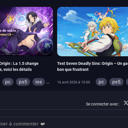
rigin : La 1.5 change
Test Seven Deadly Sins: Origin – Un ga
 voici les détails
bon que frustrant
pc
ps5
ios
pc
ps5
16 avril 2026 à 10:00
android
android
Se connecter avec :