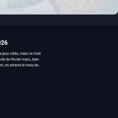
026
e jeux vidéo, mais ce n’est
iode de février-mars, bien
nt, en atteste le mois de
ui arrivera en août 2026.
ou les productions plus
System Works avec Marvel
reak sait faire autre
amescom, avec Star Wars,
orties jeux vidéo de août
de juin. Vous trouverez