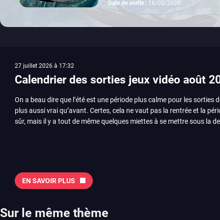
Date de sortie :
16/03/2026
27 juillet 2026 à 17:32
Calendrier des sorties jeux vidéo août 2
On a beau dire que l’été est une période plus calme pour les sorties d
plus aussi vrai qu’avant. Certes, cela ne vaut pas la rentrée et la pér
sûr, mais il y a tout de même quelques miettes à se mettre sous la de
juillet avec Assassin’s Creed et Splatoon. Voyons ensemble tout ce q
Quelles sont les sorties à retenir en août 2026 ? Avant de vous lister jeu par jeu, découvrez
notre sélection en vidéo, qui revient sur les titres à ne pas manquer 
majeures. On pense évidemment au nouveau jeu de combat de Arc 
Tokon ou encore Beast of Reincarnation, qui nous montre que Game F
EN SAVOIR PLUS
chose d’ambitieux que Pokémon. On n’oubliera pas la période de G
Plague Tale et Metal Gear Solid qui seront là. La liste de toutes les s
2026 Vous trouverez ici tous les jeux majeurs qui sortiront au mois 
Sur le même thème
aussi les jeux de ce mois dans notre page dédiée…