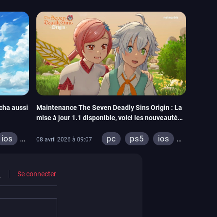
Maintenance The Seven Deadly Sins Origin : La
cha aussi
mise à jour 1.1 disponible, voici les nouveautés
et récompenses
pc
ps5
ios
ios
08 avril 2026 à 09:07
android
Se connecter