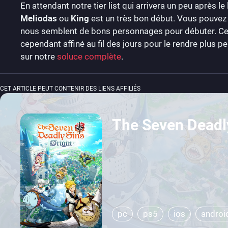
En attendant notre tier list qui arrivera un peu après 
Meliodas
ou
King
est un très bon début. Vous pouvez 
nous semblent de bons personnages pour débuter. Ce g
cependant affiné au fil des jours pour le rendre plus p
sur notre
soluce complète
.
CET ARTICLE PEUT CONTENIR DES LIENS AFFILIÉS
The Seven Deadly
pc
ps5
ios
androi